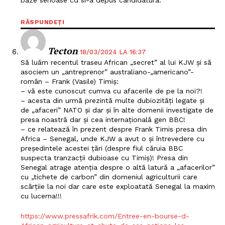
RĂSPUNDEȚI
Tecton
18/03/2024 LA 16:37
Să luăm recentul traseu African „secret” al lui KJW și să
asociem un „antreprenor” australiano-„americano”-
Un proiect
român – Frank (Vasile) Timiș:
– vă este cunoscut cumva cu afacerile de pe la noi?!
FREEDOM HOUSE ROMÂNIA
– acesta din urmă prezintă multe dubiozități legate și
de „afaceri” NATO și dar și în alte domenii investigate de
presa noastră dar și cea internațională gen BBC!
– ce relatează în prezent despre Frank Timis presa din
Africa – Senegal, unde KJW a avut o și întrevedere cu
PRESShub
președintele acestei țări (despre fiul căruia BBC
suspecta tranzacții dubioase cu Timiș)! Presa din
Senegal atrage atenția despre o altă latură a „afacerilor”
Despre noi / Echipa
cu „tichete de carbon” din domeniul agriculturii care
scârțiie la noi dar care este exploatată Senegal la maxim
Proiecte editoriale
cu lucerna!!!
Rețea
https://www.pressafrik.com/Entree-en-bourse-d-
Contact