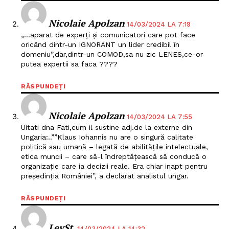
Nicolaie Apolzan
14/03/2024 LA 7:19
„…aparat de experți și comunicatori care pot face
oricând dintr-un IGNORANT un lider credibil în
domeniu”,dar,dintr-un COMOD,sa nu zic LENES,ce-or
putea expertii sa faca ????
RĂSPUNDEȚI
Nicolaie Apolzan
14/03/2024 LA 7:55
Uitati dna Fati,cum il sustine adj.de la externe din
Ungaria:..””Klaus Iohannis nu are o singură calitate
politică sau umană – legată de abilitățile intelectuale,
etica muncii – care să-l îndreptățească să conducă o
organizație care ia decizii reale. Era chiar inapt pentru
președinția României”, a declarat analistul ungar.
RĂSPUNDEȚI
LevSt.
14/03/2024 LA 14:32