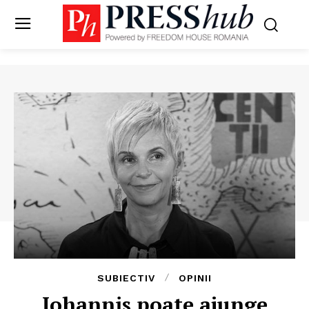
SUBIECTIV
OPINII
Iohannis poate ajunge