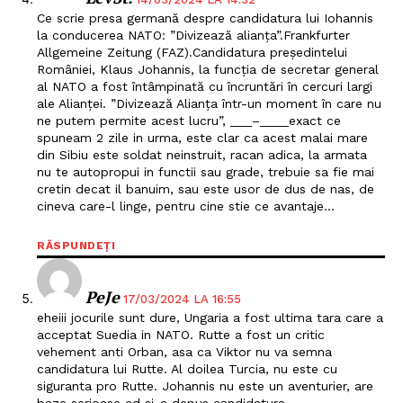
Ce scrie presa germană despre candidatura lui Iohannis
la conducerea NATO: ”Divizează alianța”.Frankfurter
Allgemeine Zeitung (FAZ).Candidatura preşedintelui
României, Klaus Johannis, la funcţia de secretar general
al NATO a fost întâmpinată cu încruntări în cercuri largi
ale Alianţei. ”Divizează Alianţa într-un moment în care nu
ne putem permite acest lucru”, ___–____exact ce
spuneam 2 zile in urma, este clar ca acest malai mare
din Sibiu este soldat neinstruit, racan adica, la armata
nu te autopropui in functii sau grade, trebuie sa fie mai
cretin decat il banuim, sau este usor de dus de nas, de
cineva care-l linge, pentru cine stie ce avantaje…
RĂSPUNDEȚI
PeJe
17/03/2024 LA 16:55
eheiii jocurile sunt dure, Ungaria a fost ultima tara care a
acceptat Suedia in NATO. Rutte a fost un critic
vehement anti Orban, asa ca Viktor nu va semna
candidatura lui Rutte. Al doilea Turcia, nu este cu
siguranta pro Rutte. Johannis nu este un aventurier, are
baze serioase cd si-a depus candidatura.