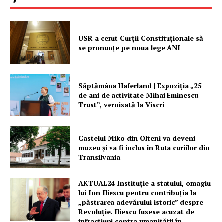
USR a cerut Curții Constituționale să
se pronunțe pe noua lege ANI
Săptămâna Haferland | Expoziţia „25
de ani de activitate Mihai Eminescu
Trust”, vernisată la Viscri
Castelul Miko din Olteni va deveni
muzeu şi va fi inclus în Ruta curiilor din
Transilvania
AKTUAL24 Instituție a statului, omagiu
lui Ion Iliescu pentru contribuția la
„păstrarea adevărului istoric” despre
Revoluție. Iliescu fusese acuzat de
infracțiuni contra umanității în...