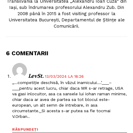
Transilvania la Universitatea „Alexandru Ioan Cuza“ din
Iaşi, sub îndrumarea profesorului Alexandru Zub. Din
2008 până în 2015 a fost visiting professor la
Universitatea Bucureşti, Departamentul de Ştiinţe ale
Comunicării.
6 COMENTARII
LevSt.
13/03/2024 LA 16:26
„…competiție deschisă, în văzul inamicului….’___–
___pentru acest lucru, chiar daca MR s-ar retrage, USA
va gasi inlocuitor, asa ca sansele lui iohan raman minime,
chiar daca ar avea de partea sa tot blocul este-
european, un alt semn de intrebare, in asa
circumstante._Si acesta s-ar putea sa fie tocmai
V.Orban..
RĂSPUNDEȚI