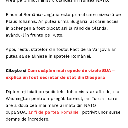
vrea pe primul ministru olandez în fruntea NATO.
Binomul România-Ungaria este primul care mizează pe
Klaus Iohannis. Ar putea urma Bulgaria, al cărei acces
în Schengen a fost blocat ani la rând de Olanda,
avându-l în frunte pe Rutte.
Apoi, restul statelor din fostul Pact de la Varșovia ar
putea să se alinieze în spatele României.
Citește și
Cum scăpăm mai repede de vizele SUA –
explică un fost secretar de stat din Diaspora
Diplomați loiali președintelui Iohannis s-ar afla deja la
Washington pentru a pregăti terenul, iar Turcia , care
are a doua cea mai mare armată din NATO
după SUA,
ar fi de partea României
, potrivit unor surse
demne de încredere.