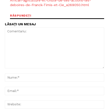
African-agriculture-et-chute-de-ses-actions-les-
deboires-de-Franck-Timis-et-Cie_a269050.html
RĂSPUNDEȚI
LĂSAȚI UN MESAJ
Comentariu:
Nu
Ema
Web