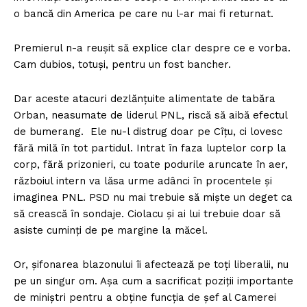
o bancă din America pe care nu l-ar mai fi returnat.
Premierul n-a reușit să explice clar despre ce e vorba.
Cam dubios, totuși, pentru un fost bancher.
Dar aceste atacuri dezlănțuite alimentate de tabăra
Orban, neasumate de liderul PNL, riscă să aibă efectul
de bumerang. Ele nu-l distrug doar pe Cîțu, ci lovesc
fără milă în tot partidul. Intrat în faza luptelor corp la
corp, fără prizonieri, cu toate podurile aruncate în aer,
războiul intern va lăsa urme adânci în procentele și
imaginea PNL. PSD nu mai trebuie să miște un deget ca
să crească în sondaje. Ciolacu și ai lui trebuie doar să
asiste cuminți de pe margine la măcel.
Or, șifonarea blazonului îi afectează pe toți liberalii, nu
pe un singur om. Așa cum a sacrificat poziții importante
de miniștri pentru a obține funcția de șef al Camerei