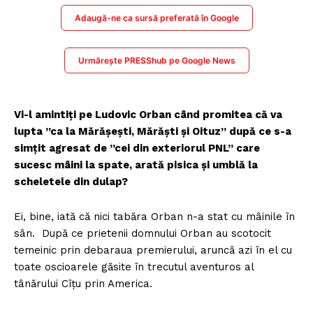
Adaugă-ne ca sursă preferată în Google
Urmărește PRESShub pe Google News
Vi-l amintiți pe Ludovic Orban când promitea că va
lupta ”ca la Mărășești, Mărăști și Oituz” după ce s-a
simțit agresat de ”cei din exteriorul PNL” care
sucesc mâini la spate, arată pisica și umblă la
scheletele din dulap?
Ei, bine, iată că nici tabăra Orban n-a stat cu mâinile în
sân. După ce prietenii domnului Orban au scotocit
temeinic prin debaraua premierului, aruncă azi în el cu
toate oscioarele găsite în trecutul aventuros al
tânărului Cîțu prin America.