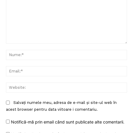
PRESShub
Despre noi / Echipa
Proiecte editoriale
Rețea
Comentariu:
Nu
Contact
Ema
Web
Salvați numele meu, adresa de e-mail și site-ul web în
acest browser pentru data viitoare i comentariu.
Notifică-mă prin email când sunt publicate alte comentarii.