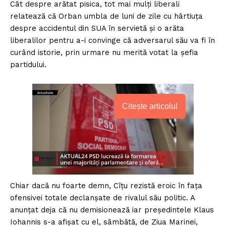
Cât despre arătat pisica, tot mai mulți liberali
relatează că Orban umbla de luni de zile cu hârtiuța
despre accidentul din SUA în servietă și o arăta
liberalilor pentru a-i convinge că adversarul său va fi în
curând istorie, prin urmare nu merită votat la șefia
partidului.
Citește articolul
Chiar dacă nu foarte demn, Cîțu rezistă eroic în fața
ofensivei totale declanșate de rivalul său politic. A
anunțat deja că nu demisionează iar președintele Klaus
Iohannis s-a afișat cu el, sâmbătă, de Ziua Marinei,