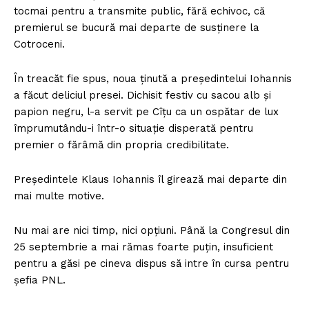
tocmai pentru a transmite public, fără echivoc, că
premierul se bucură mai departe de susținere la
Cotroceni.
În treacăt fie spus, noua ținută a președintelui Iohannis
a făcut deliciul presei. Dichisit festiv cu sacou alb și
papion negru, l-a servit pe Cîțu ca un ospătar de lux
împrumutându-i într-o situație disperată pentru
premier o fărâmă din propria credibilitate.
Președintele Klaus Iohannis îl girează mai departe din
mai multe motive.
Nu mai are nici timp, nici opțiuni. Până la Congresul din
25 septembrie a mai rămas foarte puțin, insuficient
pentru a găsi pe cineva dispus să intre în cursa pentru
șefia PNL.