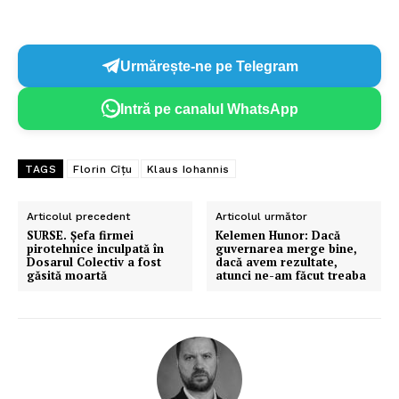
Urmărește-ne pe Telegram
Intră pe canalul WhatsApp
TAGS
Florin Cîțu
Klaus Iohannis
Articolul precedent
Articolul următor
SURSE. Șefa firmei
Kelemen Hunor: Dacă
pirotehnice inculpată în
guvernarea merge bine,
Dosarul Colectiv a fost
dacă avem rezultate,
găsită moartă
atunci ne-am făcut treaba