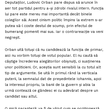
Deputaților, Ludovic Orban pare dispus să arunce în
aer tot partidul pentru a-și zdrobi rivalul intern. Funcția
lui pare este mereu mai importantă decât binele
colegilor săi. Acest cinism politic împins la extrem s-ar
putea să-l coste destul de scump, prin efectul de
bumerang pomenit mai sus. Iar o contrareacție va veni
negreșit.
Orban uită totuși că nu candidează la funcția de primar,
aici nu vorbim totuși de votul popular. El nu caută să
câștige încrederea alegătorilor obișnuiți, ci susținerea
unor politicieni. Or, aceștia sunt sensibili la cu totul alt
tip de argumente. Se uită în primul rând la verticala
puterii, la semnalul dat de președintele Iohannis, apoi
la interesul propriu, la banii de la guvern și abia la
urmă contează ce gândesc ei cu adevărat despre un
candidat sau altul.
O mică paranteză: va fi de văzut cum se poziționează