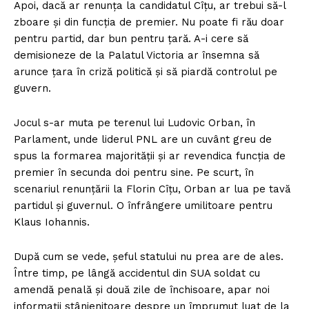
Apoi, dacă ar renunța la candidatul Cîțu, ar trebui să-l
zboare și din funcția de premier. Nu poate fi rău doar
pentru partid, dar bun pentru țară. A-i cere să
demisioneze de la Palatul Victoria ar însemna să
arunce țara în criză politică și să piardă controlul pe
guvern.
Jocul s-ar muta pe terenul lui Ludovic Orban, în
Parlament, unde liderul PNL are un cuvânt greu de
spus la formarea majorității și ar revendica funcția de
premier în secunda doi pentru sine. Pe scurt, în
scenariul renunțării la Florin Cîțu, Orban ar lua pe tavă
partidul și guvernul. O înfrângere umilitoare pentru
Klaus Iohannis.
După cum se vede, șeful statului nu prea are de ales.
Între timp, pe lângă accidentul din SUA soldat cu
amendă penală și două zile de închisoare, apar noi
informații stânjenitoare despre un împrumut luat de la