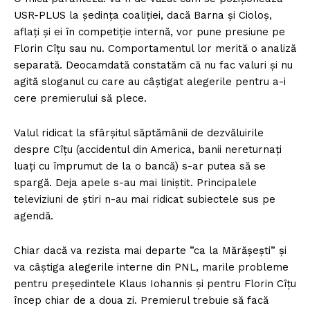
USR-PLUS la ședința coaliției, dacă Barna și Cioloș,
aflați și ei în competiție internă, vor pune presiune pe
Florin Cîțu sau nu. Comportamentul lor merită o analiză
separată. Deocamdată constatăm că nu fac valuri și nu
agită sloganul cu care au câștigat alegerile pentru a-i
cere premierului să plece.
Valul ridicat la sfârșitul săptămânii de dezvăluirile
despre Cîțu (accidentul din America, banii nereturnați
luați cu împrumut de la o bancă) s-ar putea să se
spargă. Deja apele s-au mai liniștit. Principalele
televiziuni de știri n-au mai ridicat subiectele sus pe
agendă.
Chiar dacă va rezista mai departe ”ca la Mărășești” și
va câștiga alegerile interne din PNL, marile probleme
pentru președintele Klaus Iohannis și pentru Florin Cîțu
încep chiar de a doua zi. Premierul trebuie să facă