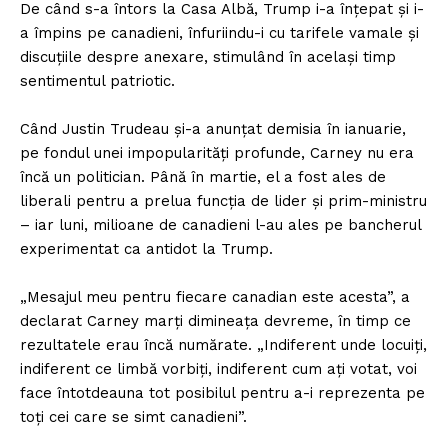
De când s-a întors la Casa Albă, Trump i-a înțepat și i-
a împins pe canadieni, înfuriindu-i cu tarifele vamale și
discuțiile despre anexare, stimulând în același timp
sentimentul patriotic.
Când Justin Trudeau și-a anunțat demisia în ianuarie,
pe fondul unei impopularități profunde, Carney nu era
încă un politician. Până în martie, el a fost ales de
liberali pentru a prelua funcția de lider și prim-ministru
– iar luni, milioane de canadieni l-au ales pe bancherul
experimentat ca antidot la Trump.
„Mesajul meu pentru fiecare canadian este acesta”, a
declarat Carney marți dimineața devreme, în timp ce
rezultatele erau încă numărate. „Indiferent unde locuiți,
indiferent ce limbă vorbiți, indiferent cum ați votat, voi
face întotdeauna tot posibilul pentru a-i reprezenta pe
toți cei care se simt canadieni”.