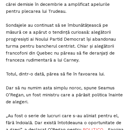
cărei demisie în decembrie a amplificat apelurile
pentru plecarea lui Trudeau.
Sondajele au continuat să se îmbunătățească pe
măsură ce a apărut o tendință curioasă: alegătorii
progresiști ai Noului Partid Democrat își abandonau
turma pentru bancherul centrist. Chiar și alegătorii
francofoni din Quebec nu păreau să fie deranjați de
franceza rudimentară a lui Carney.
Totul, dintr-o dată, părea să fie în favoarea lui.
Dar să nu numim asta simplu noroc, spune Seamus
O’Regan, un fost ministru care a părăsit politica înainte
de alegeri.
„Au fost o serie de lucruri care s-au aliniat pentru el,
fără îndoială. Dar există întotdeauna o oportunitate de
a greși”, a declarat O’Regan pentru
POLITICO
. „Sarcina