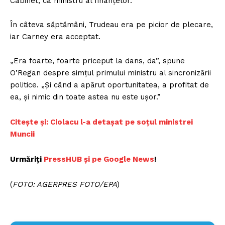
Cabinet, ca ministru al finanțelor.
Un proiect
În câteva săptămâni, Trudeau era pe picior de plecare,
FREEDOM HOUSE ROMÂNIA
iar Carney era acceptat.
„Era foarte, foarte priceput la dans, da”, spune
O’Regan despre simțul primului ministru al sincronizării
PRESShub
politice. „Și când a apărut oportunitatea, a profitat de
ea, și nimic din toate astea nu este ușor.”
Despre noi / Echipa
Proiecte editoriale
Citește și: Ciolacu l-a detașat pe soțul ministrei
Muncii
Rețea
Contact
Urmăriți
PressHUB și pe Google News
!
(
FOTO: AGERPRES FOTO/EPA
)