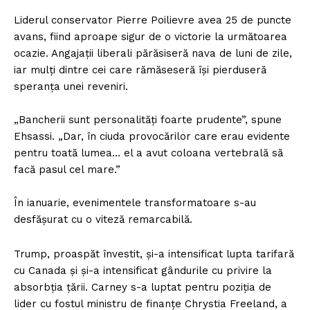
Liderul conservator Pierre Poilievre avea 25 de puncte
avans, fiind aproape sigur de o victorie la următoarea
ocazie. Angajații liberali părăsiseră nava de luni de zile,
iar mulți dintre cei care rămăseseră își pierduseră
speranța unei reveniri.
„Bancherii sunt personalități foarte prudente”, spune
Ehsassi. „Dar, în ciuda provocărilor care erau evidente
pentru toată lumea… el a avut coloana vertebrală să
facă pasul cel mare.”
În ianuarie, evenimentele transformatoare s-au
desfășurat cu o viteză remarcabilă.
Trump, proaspăt învestit, și-a intensificat lupta tarifară
cu Canada și și-a intensificat gândurile cu privire la
absorbția țării. Carney s-a luptat pentru poziția de
lider cu fostul ministru de finanțe Chrystia Freeland, a