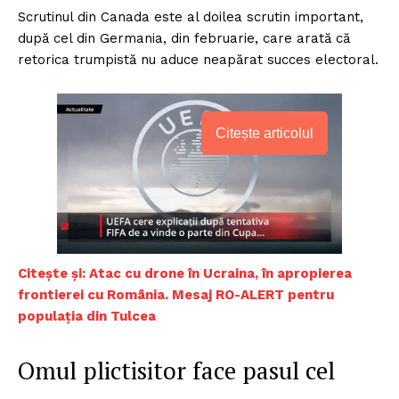
Scrutinul din Canada este al doilea scrutin important,
după cel din Germania, din februarie, care arată că
retorica trumpistă nu aduce neapărat succes electoral.
Citește articolul
Citește și: Atac cu drone în Ucraina, în apropierea
frontierei cu România. Mesaj RO-ALERT pentru
populația din Tulcea
Omul plictisitor face pasul cel