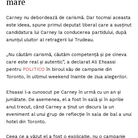
mare
Carney nu debordează de carismă. Dar tocmai aceasta
este ideea, spune primul deputat liberal care a susținut
candidatura lui Carney la conducerea partidului, după
anunțul uluitor al retragerii lui Trudeau.
„Nu căutăm carismă, căutăm competență și pe cineva
care este real și autentic”, a declarat Ali Ehsassi
pentru
POLITICO
în biroul său de campanie din
Toronto, în ultimul weekend înainte de ziua alegerilor.
Ehsassi l-a cunoscut pe Carney în urmă cu un an și
jumătate. De asemenea, el a fost în sală și în aprilie
anul trecut, când Carney a ținut un discurs la un
eveniment al unui grup de reflecție în sala de bal a unui
hotel din Toronto.
Ceea ce a văzut el a fost o explicație, nu o campanie