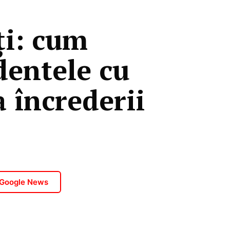
ți: cum
dentele cu
 încrederii
 Google News