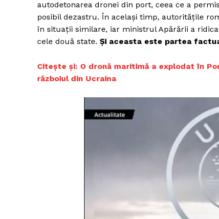
autodetonarea dronei din port, ceea ce a permis
posibil dezastru. În același timp, autoritățile r
în situații similare, iar ministrul Apărării a rid
cele două state.
Și aceasta este partea factua
Citește și: O dronă maritimă a explodat în Po
războiul din Ucraina