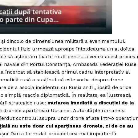
Proiecte editoriale
Rețea
Contact
iect
 HOUSE
m și dincolo de dimensiunea militară a evenimentului.
NIA
cidentul fizic urmează aproape întotdeauna un al doilea
nevoie să așteptăm foarte mult pentru a vedea acest proces 
ei navale din Portul Constanța, Ambasada Federației Ruse
a încercat să stabilească primul cadru interpretativ al
lomatică rusă a susținut că este vorba despre drone
e de a asocia incidentul cu Rusia ar fi „lipsită de orice
 simplă reacție diplomatică. În realitate, ea ilustrează
ării strategice ruse:
mutarea imediată a discuției de la
 că dronele aparțineau Ucrainei. Autoritățile române și
ierdut controlul asupra unor drone aflate într-o operațiu
ială nu este doar cui aparțineau dronele, ci de ce au
cușor Dan a formulat probabil cea mai importantă