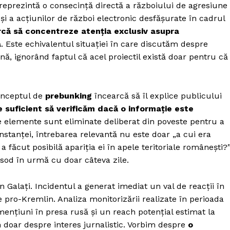
 reprezintă o consecință directă a războiului de agresiune
i a acțiunilor de război electronic desfășurate în cadrul
că să concentreze atenția exclusiv asupra
a
. Este echivalentul situației în care discutăm despre
nă, ignorând faptul că acel proiectil există doar pentru că
onceptul de
prebunking
încearcă să îl explice publicului
 suficient să verificăm dacă o informație este
e elemente sunt eliminate deliberat din poveste pentru a
onstanței, întrebarea relevantă nu este doar „a cui era
a făcut posibilă apariția ei în apele teritoriale românești?”
isod în urmă cu doar câteva zile.
n Galați. Incidentul a generat imediat un val de reacții în
 pro-Kremlin. Analiza monitorizării realizate în perioada
mențiuni în presa rusă și un reach potențial estimat la
m doar despre interes jurnalistic. Vorbim despre
o