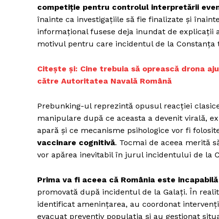
competiție pentru controlul interpretării eve
înainte ca investigațiile să fie finalizate și înai
informațional fusese deja inundat de explicații a
motivul pentru care incidentul de la Constanța 
Citește și: Cine trebuia să oprească drona a
către Autoritatea Navală Română
Prebunking-ul reprezintă opusul reacției clasic
manipulare după ce aceasta a devenit virală, ex
apară și ce mecanisme psihologice vor fi folosite
vaccinare cognitivă
. Tocmai de aceea merită s
vor apărea inevitabil în jurul incidentului de la 
Prima va fi aceea că România este incapabilă s
promovată după incidentul de la Galați. În realit
identificat amenințarea, au coordonat intervenția
evacuat preventiv populația și au gestionat situ