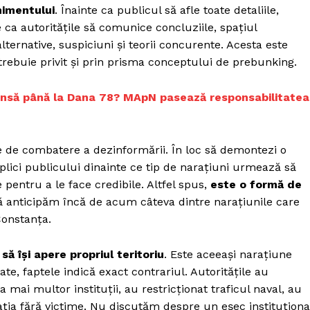
nimentului
. Înainte ca publicul să afle toate detaliile,
nte ca autoritățile să comunice concluziile, spațiul
lternative, suspiciuni și teorii concurente. Acesta este
trebuie privit și prin prisma conceptului de prebunking.
junsă până la Dana 78? MApN pasează responsabilitatea
e de combatere a dezinformării. În loc să demontezi o
plici publicului dinainte ce tip de narațiuni urmează să
 pentru a le face credibile. Altfel spus,
este o formă de
ă anticipăm încă de acum câteva dintre narațiunile care
Constanța.
ă își apere propriul teritoriu
. Este aceeași narațiune
ate, faptele indică exact contrariul. Autoritățile au
 mai multor instituții, au restricționat traficul naval, au
ația fără victime. Nu discutăm despre un eșec instituționa