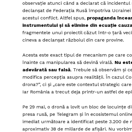
observație atunci când a declarat că incidentul
declanșat de Federația Rusă împotriva Ucrainei ș
acestui conflict. Altfel spus,
propaganda încear
instrumentului și să elimine din ecuație cauz
fragmentele unui proiectil căzut într-o țară veci
cineva a declanșat războiul din care provine.
Acesta este exact tipul de mecanism pe care c
înainte ca manipularea să devină virală.
Nu este
adevărată sau falsă
. Trebuie să observăm și c
modifica percepția asupra realității. În cazul C
drona?”, ci și „care este contextul strategic care 
Iar România a trecut deja printr-un astfel de ep
Pe 29 mai, o dronă a lovit un bloc de locuințe di
presa rusă, pe Telegram și în ecosistemul online
imediat următoare a identificat peste 3.200 de 
aproximativ 38 de miliarde de afișări. Nu vorbi