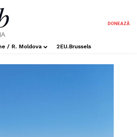
DONEAZĂ
me / R. Moldova
2EU.Brussels