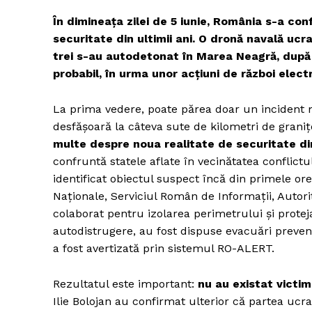
În dimineața zilei de 5 iunie, România s-a con
securitate din ultimii ani. O dronă navală ucr
trei s-au autodetonat în Marea Neagră, după 
probabil, în urma unor acțiuni de război elect
La prima vedere, poate părea doar un incident m
desfășoară la câteva sute de kilometri de graniț
multe despre noua realitate de securitate di
confruntă statele aflate în vecinătatea conflictu
identificat obiectul suspect încă din primele ore
Naționale, Serviciul Român de Informații, Autor
colaborat pentru izolarea perimetrului și prote
autodistrugere, au fost dispuse evacuări preventi
a fost avertizată prin sistemul RO-ALERT.
Rezultatul este important:
nu au existat victi
Ilie Bolojan au confirmat ulterior că partea ucra