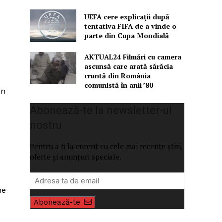
UEFA cere explicații după
tentativa FIFA de a vinde o
parte din Cupa Mondială
AKTUAL24 Filmări cu camera
ascunsă care arată sărăcia
cruntă din România
comunistă în anii ’80
în
Abonează-te la newsletter-ul
nostru
Pentru a fi la curent cu cele mai recente știri,
oferte și anunțuri speciale.
ne
Abonează-te