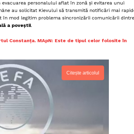
 evacuarea personalului aflat în zonă și evitarea unui
omâne au solicitat Kievului să transmită notificări mai rapid
icat în mod legitim problema sincronizării comunicării dintr
lă a poveștii
.
rtul Constanța. MApN: Este de tipul celor folosite în
Citește articolul
PRESShub
Despre noi / Echipa