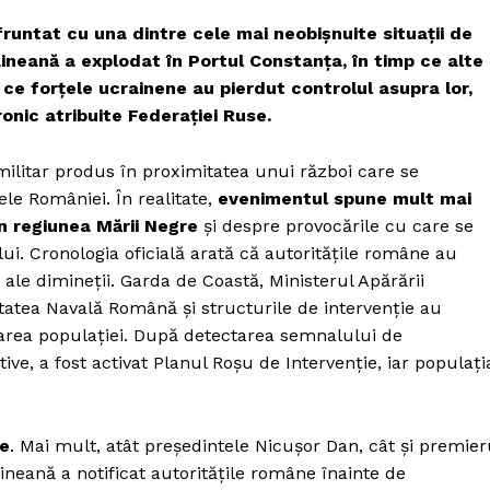
fruntat cu una dintre cele mai neobișnuite situații de
aineană a explodat în Portul Constanța, în timp ce alte
ce forțele ucrainene au pierdut controlul asupra lor,
ronic atribuite Federației Ruse.
ilitar produs în proximitatea unui război care se
ele României. În realitate,
evenimentul spune mult mai
n regiunea Mării Negre
și despre provocările cu care se
lui. Cronologia oficială arată că autoritățile române au
 ale dimineții. Garda de Coastă, Ministerul Apărării
itatea Navală Română și structurile de intervenție au
jarea populației. După detectarea semnalului de
ve, a fost activat Planul Roșu de Intervenție, iar populați
me
. Mai mult, atât președintele Nicușor Dan, cât și premier
ineană a notificat autoritățile române înainte de