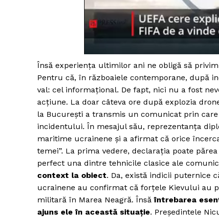
Un pro
FREEDOM
Însă experiența ultimilor ani ne obligă să privi
ROMÂ
Pentru că, în războaiele contemporane, după in
val: cel informațional. De fapt, nici nu a fost 
acțiune. La doar câteva ore după explozia dron
la București a transmis un comunicat prin care 
incidentului. În mesajul său, reprezentanța dip
maritime ucrainene și a afirmat că orice încercar
temei”. La prima vedere, declarația poate părea o
perfect una dintre tehnicile clasice ale comunic
context la obiect
. Da, există indicii puternice
ucrainene au confirmat că forțele Kievului au p
militară în Marea Neagră. Însă
întrebarea esenț
ajuns ele în această situație
. Președintele Ni