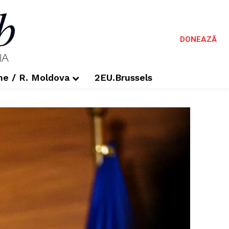
DONEAZĂ
me / R. Moldova
2EU.Brussels