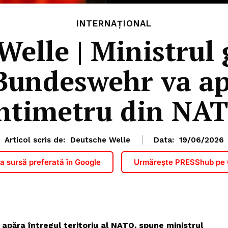
INTERNAȚIONAL
Welle | Ministrul
Bundeswehr va ap
ntimetru din NA
Articol scris de:
Deutsche Welle
Data:
19/06/2026
 sursă preferată în Google
Urmărește PRESShub pe
PRESShub
Despre noi / Echipa
apăra întregul teritoriu al NATO, spune ministrul