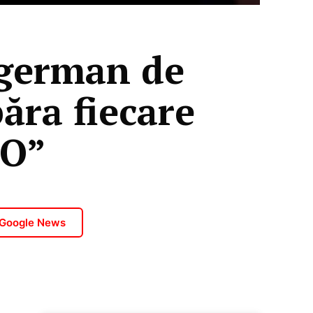
 german de
ăra fiecare
TO”
 Google News