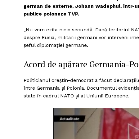
german de externe, Johann Wadephul, într-un 
publice poloneze TVP.
Un pro
„Nu vom ezita nicio secundă. Dacă teritoriul NATO
FREEDOM
despre Rusia, militarii germani vor interveni ime
ROMÂ
șeful diplomației germane.
Acord de apărare Germania-Po
Politicianul creștin-democrat a făcut declarații
între Germania și Polonia. Documentul evidenția
state în cadrul NATO și al Uniunii Europene.