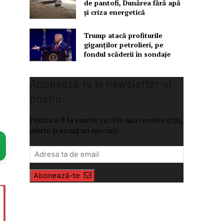
de pantofi, Dunărea fără apă
și criza energetică
Trump atacă profiturile
giganților petrolieri, pe
fondul scăderii în sondaje
Abonează-te la newsletter-ul
nostru
Pentru a fi la curent cu cele mai recente știri,
oferte și anunțuri speciale.
Abonează-te