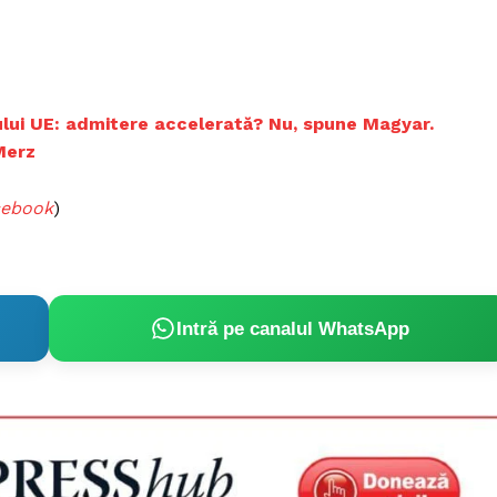
ului UE: admitere accelerată? Nu, spune Magyar.
Merz
cebook
)
Intră pe canalul WhatsApp