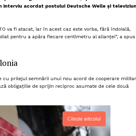
Proiecte editoriale
interviu acordat postului Deutsche Welle și televiziun
Rețea
Contact
iect
 va fi atacat, iar în acest caz este vorba, fără îndoială,
 HOUSE
diat pentru a apăra fiecare centimetru al alianței”, a spus
NIA
lonia
le cu prilejul semnării unui nou acord de cooperare milita
ză obligațiile de sprijin reciproc asumate de cele două
Citește articolul