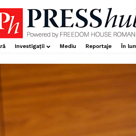
ră
Investigații
Mediu
Reportaje
În lu