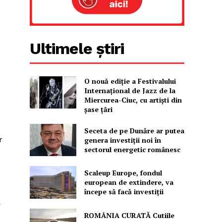
Ultimele știri
O nouă ediţie a Festivalului
Internaţional de Jazz de la
Miercurea-Ciuc, cu artişti din
şase ţări
Seceta de pe Dunăre ar putea
r
genera investiții noi în
sectorul energetic românesc
Scaleup Europe, fondul
european de extindere, va
începe să facă investiții
ă
ROMÂNIA CURATĂ Cutiile