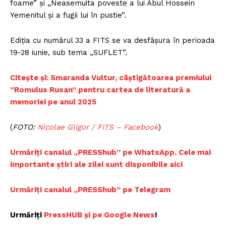
foame” şi „Neasemuita poveste a lui Abul Hossein
Yemenitul şi a fugii lui în pustie”.
Ediţia cu numărul 33 a FITS se va desfăşura în perioada
19-28 iunie, sub tema „SUFLET”.
Citește și: Smaranda Vultur, câștigătoarea premiului
”Romulus Rusan” pentru cartea de literatură a
memoriei pe anul 2025
(
FOTO:
Nicolae Gligor / FITS – Facebook
)
Urmăriți canalul „PRESShub” pe WhatsApp. Cele mai
importante știri ale zilei sunt disponibile aici
Urmăriți canalul „PRESShub” pe Telegram
Urmăriți
PressHUB și pe Google News
!