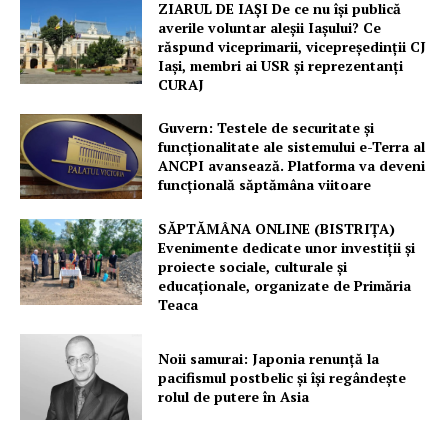
ZIARUL DE IAȘI De ce nu își publică
averile voluntar aleșii Iașului? Ce
răspund viceprimarii, vicepreședinții CJ
Iași, membri ai USR și reprezentanți
CURAJ
Guvern: Testele de securitate și
funcționalitate ale sistemului e-Terra al
ANCPI avansează. Platforma va deveni
funcțională săptămâna viitoare
SĂPTĂMÂNA ONLINE (BISTRIȚA)
Evenimente dedicate unor investiții și
proiecte sociale, culturale și
educaționale, organizate de Primăria
Teaca
Noii samurai: Japonia renunță la
pacifismul postbelic și își regândește
rolul de putere în Asia