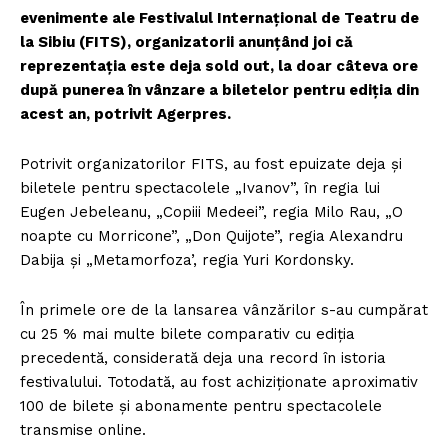
evenimente ale Festivalul Internaţional de Teatru de
la Sibiu (FITS), organizatorii anunţând joi că
reprezentaţia este deja sold out, la doar câteva ore
după punerea în vânzare a biletelor pentru ediţia din
acest an, potrivit Agerpres.
Potrivit organizatorilor FITS, au fost epuizate deja şi
biletele pentru spectacolele „Ivanov”, în regia lui
Eugen Jebeleanu, „Copiii Medeei”, regia Milo Rau, „O
noapte cu Morricone”, „Don Quijote”, regia Alexandru
Dabija şi „Metamorfoza’, regia Yuri Kordonsky.
În primele ore de la lansarea vânzărilor s-au cumpărat
cu 25 % mai multe bilete comparativ cu ediţia
precedentă, considerată deja una record în istoria
festivalului. Totodată, au fost achiziţionate aproximativ
100 de bilete şi abonamente pentru spectacolele
transmise online.