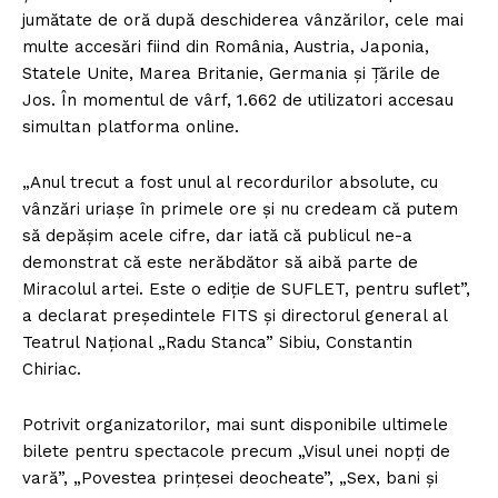
jumătate de oră după deschiderea vânzărilor, cele mai
multe accesări fiind din România, Austria, Japonia,
Statele Unite, Marea Britanie, Germania şi Ţările de
Jos. În momentul de vârf, 1.662 de utilizatori accesau
simultan platforma online.
„Anul trecut a fost unul al recordurilor absolute, cu
vânzări uriaşe în primele ore şi nu credeam că putem
să depăşim acele cifre, dar iată că publicul ne-a
demonstrat că este nerăbdător să aibă parte de
Miracolul artei. Este o ediţie de SUFLET, pentru suflet”,
a declarat preşedintele FITS şi directorul general al
Teatrul Naţional „Radu Stanca” Sibiu, Constantin
Chiriac.
Potrivit organizatorilor, mai sunt disponibile ultimele
bilete pentru spectacole precum „Visul unei nopţi de
vară”, „Povestea prinţesei deocheate”, „Sex, bani şi