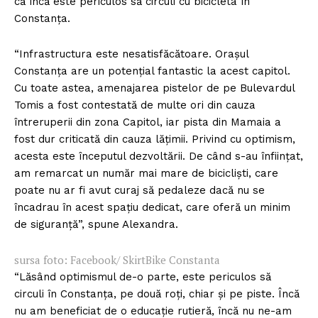
că încă este periculos să circuli cu bicicleta în
Constanța.
“Infrastructura este nesatisfăcătoare. Orașul
Constanța are un potențial fantastic la acest capitol.
Cu toate astea, amenajarea pistelor de pe Bulevardul
Tomis a fost contestată de multe ori din cauza
întreruperii din zona Capitol, iar pista din Mamaia a
fost dur criticată din cauza lățimii. Privind cu optimism,
acesta este începutul dezvoltării. De când s-au înființat,
am remarcat un număr mai mare de bicicliști, care
poate nu ar fi avut curaj să pedaleze dacă nu se
încadrau în acest spațiu dedicat, care oferă un minim
de siguranță”, spune Alexandra.
sursa foto: Facebook/ SkirtBike Constanta
“Lăsând optimismul de-o parte, este periculos să
circuli în Constanța, pe două roți, chiar și pe piste. Încă
nu am beneficiat de o educație rutieră, încă nu ne-am