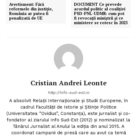
Avertisment: Fără
DOCUMENT Ce prevede
reformele din justiţie,
acordul politic al coaliției
România ar putea fi
PSD-PNL-UDMR: cum pot
penalizată de UE
fi revocații miniștrii și ce
ministere se rotesc în 2023
Cristian Andrei Leonte
http://info-sud-est.ro
A absolvit Relații Internaționale și Studii Europene, în
cadrul Facultății de Istorie și Științe Politice
(Universitatea ”Ovidius”, Constanța), este jurnalist și co-
Un proiect
fondator al ziarului Info Sud-Est (2012) și nominalizat la
FREEDOM HOUSE ROMÂNIA
Tânărul Jurnalist al Anului la ediția din anul 2015. A
coordonat campanii de presă care au avut ca temă