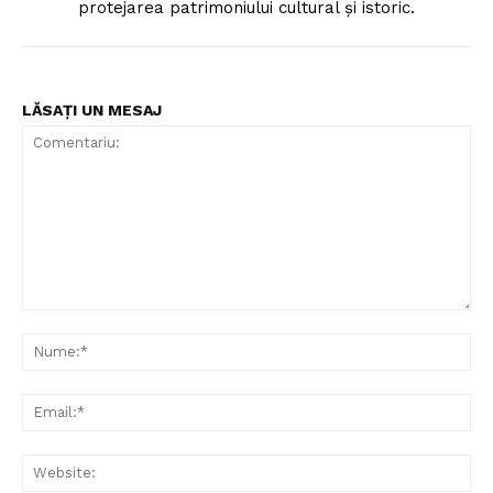
protejarea patrimoniului cultural și istoric.
PRESShub
LĂSAȚI UN MESAJ
Despre noi / Echipa
Proiecte editoriale
Rețea
Contact
Comentariu:
Nu
Ema
Web