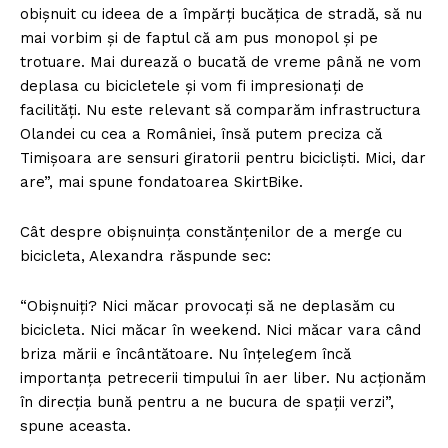
obișnuit cu ideea de a împărți bucățica de stradă, să nu
mai vorbim și de faptul că am pus monopol și pe
trotuare. Mai durează o bucată de vreme până ne vom
deplasa cu bicicletele și vom fi impresionați de
facilități. Nu este relevant să comparăm infrastructura
Olandei cu cea a României, însă putem preciza că
Timișoara are sensuri giratorii pentru bicicliști. Mici, dar
are”, mai spune fondatoarea SkirtBike.
Cât despre obișnuința constănțenilor de a merge cu
bicicleta, Alexandra răspunde sec:
“Obișnuiți? Nici măcar provocați să ne deplasăm cu
bicicleta. Nici măcar în weekend. Nici măcar vara când
briza mării e încântătoare. Nu înțelegem încă
importanța petrecerii timpului în aer liber. Nu acționăm
în direcția bună pentru a ne bucura de spații verzi”,
spune aceasta.