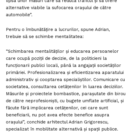
lipsa unor măsuri care să reducă traficul și să ofere
alternative viabile la sufocarea orașului de către
automobile”.
Pentru o îmbunătățire a lucrurilor, spune Adrian,
trebuie să se schimbe mentalitatea:
“Schimbarea mentalităților și educarea persoanelor
care ocupă poziții de decizie, de la politicieni la
funcționarii publici locali, până la angajații societăților
primăriei. Profesionalizarea și eficientizarea aparatului
administrativ și cooptarea specialiștilor. Comunicare cu
societatea, consultarea cetățenilor în luarea deciziilor.
Măsurile și proiectele bombastice, parașutate din birou
de către neprofesioniști, cu bugete umflate artificial, și
făcute fără implicarea cetățenilor, cei care sunt
beneficiarii, nu pot avea efecte benefice asupra
orașului”, conchide arhitectul Adrian Grigorescu,
specializat în mobilitate alternativă și spații publice.