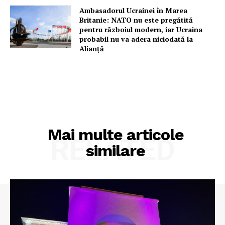
Ambasadorul Ucrainei în Marea
Britanie: NATO nu este pregătită
pentru războiul modern, iar Ucraina
probabil nu va adera niciodată la
Alianță
Un proiect
FREEDOM HOUSE ROMÂNIA
Mai multe articole
PRESShub
RELATED
similare
Despre noi / Echipa
Proiecte editoriale
Rețea
Contact