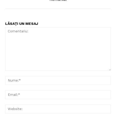
LĂSAȚI UN MESAJ
Comentariu:
Nu
Ema
Web