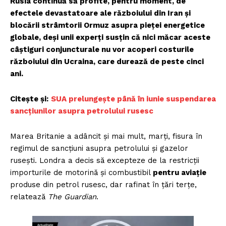
Rusia continuă să profite, pentru moment, de
efectele devastatoare ale războiului din Iran și
blocării strâmtorii Ormuz asupra pieței energetice
globale, deși unii experți susțin că nici măcar aceste
câștiguri conjuncturale nu vor acoperi costurile
războiului din Ucraina, care durează de peste cinci
ani.
Citește și:
SUA prelungește până în iunie suspendarea
sancțiunilor asupra petrolului rusesc
Marea Britanie a adâncit și mai mult, marți, fisura în
regimul de sancțiuni asupra petrolului și gazelor
rusești. Londra a decis să excepteze de la restricții
importurile de motorină și combustibil
pentru aviație
produse din petrol rusesc, dar rafinat în țări terțe,
relatează
The Guardian
.