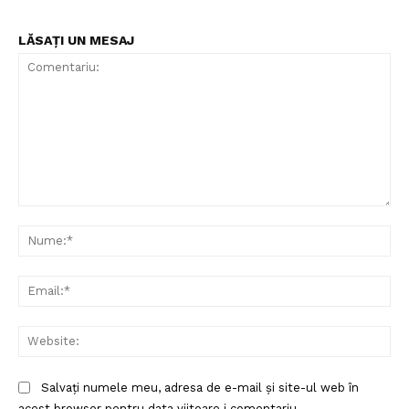
PRESShub
LĂSAȚI UN MESAJ
Despre noi / Echipa
Proiecte editoriale
Rețea
Contact
Comentariu:
Nu
Ema
Web
Salvați numele meu, adresa de e-mail și site-ul web în
acest browser pentru data viitoare i comentariu.