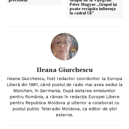
precedent”
Grupul de la Vișegrad.
Péter Magyar: „Grupul își
poate recăpăta influența
în cadrul UE”
Ileana Giurchescu
Ileana Giurchescu, fost redactor coordontor la Europa
Liberă din 1987, când postul de radio mai avea sediul la
München, în Germania. După sistarea emisiunilor
pentru România, a rămas în redacția Europei Libere
Un proiect
pentru Republica Moldova și ulterior a colaborat cu
FREEDOM HOUSE ROMÂNIA
postul public Teleradio Moldova, ca editor de știri
externe.