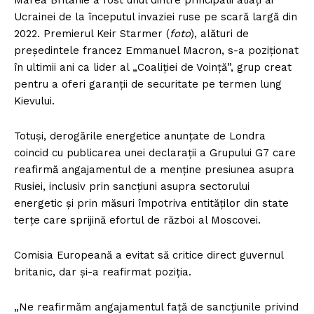
Marea Britanie a fost unul dintre principalii aliați ai
Ucrainei de la începutul invaziei ruse pe scară largă din
2022. Premierul Keir Starmer (
foto
), alături de
președintele francez Emmanuel Macron, s-a poziționat
în ultimii ani ca lider al „Coaliției de Voință”, grup creat
pentru a oferi garanții de securitate pe termen lung
Kievului.
Totuși, derogările energetice anunțate de Londra
coincid cu publicarea unei declarații a Grupului G7 care
reafirmă angajamentul de a menține presiunea asupra
Rusiei, inclusiv prin sancțiuni asupra sectorului
energetic și prin măsuri împotriva entităților din state
terțe care sprijină efortul de război al Moscovei.
Comisia Europeană a evitat să critice direct guvernul
britanic, dar și-a reafirmat poziția.
„Ne reafirmăm angajamentul față de sancțiunile privind