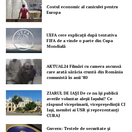
Costul economic al caniculei pentru
Europa
UEFA cere explicații după tentativa
FIFA de a vinde o parte din Cupa
Mondială
AKTUAL24 Filmări cu camera ascunsă
care arată sărăcia cruntă din România
comunistă în anii ’80
ZIARUL DE IAȘI De ce nu își publică
averile voluntar aleșii Iașului? Ce
răspund viceprimarii, vicepreședinții CJ
Iași, membri ai USR și reprezentanți
CURAJ
Guvern: Testele de securitate și