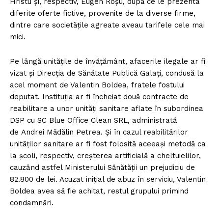
Hristu și, respectiv, Eugen Roşu, după ce le prezenta
diferite oferte fictive, provenite de la diverse firme,
dintre care societățile agreate aveau tarifele cele mai
mici.
Pe lângă unităţile de învăţământ, afacerile ilegale ar fi
vizat şi Direcţia de Sănătate Publică Galaţi, condusă la
acel moment de Valentin Boldea, fratele fostului
deputat. Instituția ar fi încheiat două contracte de
reabilitare a unor unităţi sanitare aflate în subordinea
DSP cu SC Blue Office Clean SRL, administrată
de Andrei Mădălin Petrea. Şi în cazul reabilitărilor
unităţilor sanitare ar fi fost folosită aceeaşi metodă ca
la şcoli, respectiv, creşterea artificială a cheltuielilor,
cauzând astfel Ministerului Sănătăţii un prejudiciu de
82.800 de lei. Acuzat inițial de abuz în serviciu, Valentin
Boldea avea să fie achitat, restul grupului primind
condamnări.