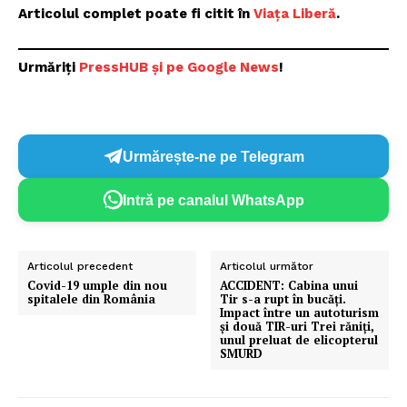
Articolul complet poate fi citit în
Viața Liberă
.
Urmăriți
PressHUB și pe Google News
!
Urmărește-ne pe Telegram
Intră pe canalul WhatsApp
Articolul precedent
Articolul următor
Covid-19 umple din nou
ACCIDENT: Cabina unui
spitalele din România
Tir s-a rupt în bucăți.
Impact între un autoturism
și două TIR-uri Trei răniți,
unul preluat de elicopterul
SMURD