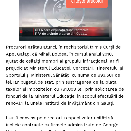
Citește articolul
Procurorii arătau atunci, în rechizitoriul trimis Curţii de
Apel Galaţi, că Mihail Boldea, în cursul anului 2010,
ajutat de ceilalţi membri ai grupului infracţional, ar fi
prejudiciat Ministerul Educaţiei, Cercetării, Tineretului şi
Sportului şi Ministerul Sănătăţii cu suma de 893.581 de
lei, iar bugetul de stat, prin sustragerea de la plata
taxelor şi impozitelor, cu 781.808 lei, prin solicitarea de
fonduri de la Ministerul Educației în scopul efectuării de
renovări la unele instituții de învățământ din Galați.
I-ar fi convins pe directorii respectivelor unități să
încheie contracte cu firmele administrate de George