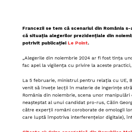
Francezii se tem că scenariul din România s-a
că
situația alegerilor prezidențiale din noie
potrivit publicației
Le Point
.
„Alegerile din noiembrie 2024 ar fi fost tința un
fac apel la vigilența cu privire la aceste practic
La 5 februarie, ministrul pentru relația cu UE, 
venit să învețe lecții în materie de ingerințe str
România din noiembrie, scena unor manipulări c
neașteptat al unui candidat pro-rus, Călin Geor
către experții români coroborate de omologii lo
care luptă împotriva interferențelor digitale), î