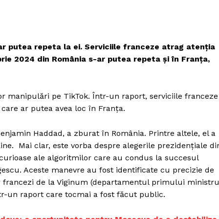
r putea repeta la ei.
Serviciile franceze atrag atenția
mbrie 2024 din România
s-ar putea repeta și în Franța
,
or manipulări pe TikTok. Într-un raport, serviciile franceze
i, care ar putea avea loc în Franța.
Benjamin Haddad, a zburat în România. Printre altele, el a
ăine. Mai clar, este vorba despre alegerile prezidențiale di
urioase ale algoritmilor care au condus la succesul
gescu. Aceste manevre au fost identificate cu precizie de
r francezi de la Viginum (departamentul primului ministr
ntr-un raport care tocmai a fost făcut public.