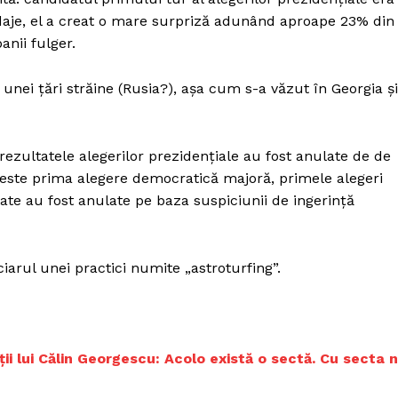
Proiecte editoriale
ndaje, el a creat o mare surpriză adunând aproape 23% din
Rețea
anii fulger.
Contact
iect
unei țări străine (Rusia?), așa cum s-a văzut în Georgia și
 HOUSE
NIA
rezultatele alegerilor prezidențiale au fost anulate de de
 este prima alegere democratică majoră, primele alegeri
te au fost anulate pe baza suspiciunii de ingerință
iarul unei practici numite „astroturfing”.
i lui Călin Georgescu: Acolo există o sectă. Cu secta n