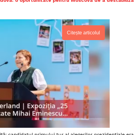
ldova: o oportunitate pentru Moscova de a destabiliza
Citește articolul
PRESShub
Despre noi / Echipa
tă: candidatul primului tur al alegerilor prezidențiale era