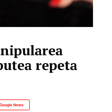
anipularea
putea repeta
 Google News