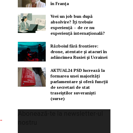
în Franța
Vrei un job bun după
absolvire? Îți trebuie
experiență – de ce nu
experiență internațională?
Războiul fără frontiere:
drone, atentate și atacuri în
adâncimea Rusiei și Ucrainei
AKTUAL24 PSD lucrează la
formarea unei majorităţi
parlamentare și oferă funcții
de secretari de stat
traseiștilor suveraniști
(surse)
Abonează-te la newsletter-ul
-
nostru