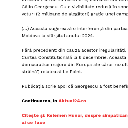
Călin Georgescu. Cu o vizibilitate redusă în so
voturi (2 milioane de alegători) grație unei camp
Un pro
(…) Aceasta sugerează o interferență din partea 
FREEDOM
Moldova la sfârșitul anului 2024.
ROMÂ
Fără precedent: din cauza acestor iregularități, 
Curtea Constituțională la 6 decembrie. Aceasta
democratice majore din Europa ale căror rezulta
străină”, relatează Le Point.
Publicația scrie apoi că Georgescu a fost benefic
Continuarea, în
Aktual24.ro
Citește și:
Kelemen Hunor, despre simpatizanți
ai ce face