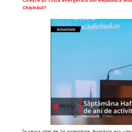
Citește și:
Criza energetică din Republica Mo
Chișinăul?
În seara zilei de 24 noiembrie, România era uimi