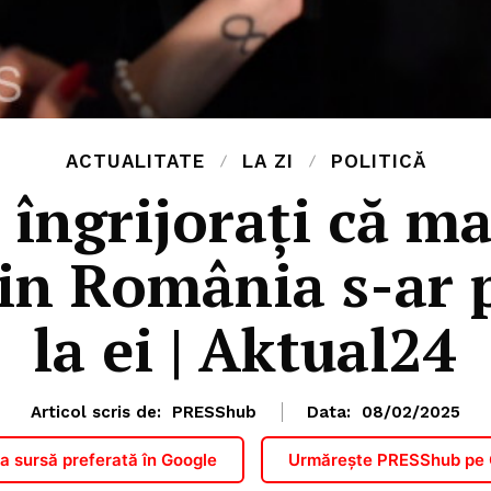
ACTUALITATE
LA ZI
POLITICĂ
, îngrijorați că m
din România s-ar 
la ei | Aktual24
Articol scris de:
PRESShub
Data:
08/02/2025
 sursă preferată în Google
Urmărește PRESShub pe