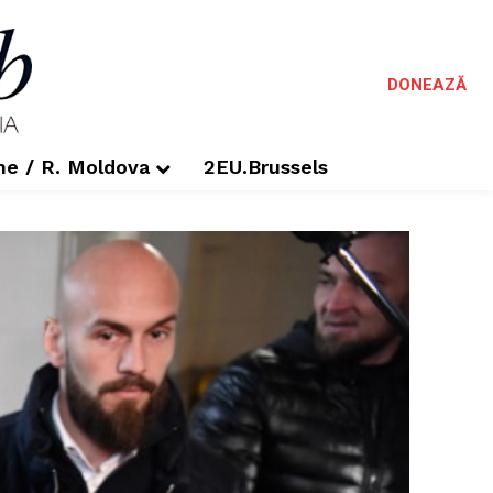
DONEAZĂ
me / R. Moldova
2EU.Brussels