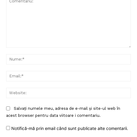
Un proiect
FREEDOM HOUSE ROMÂNIA
Comentariu:
Nu
PRESShub
Ema
Despre noi / Echipa
Web
Proiecte editoriale
Rețea
Salvați numele meu, adresa de e-mail și site-ul web în
Contact
acest browser pentru data viitoare i comentariu.
Notifică-mă prin email când sunt publicate alte comentarii.