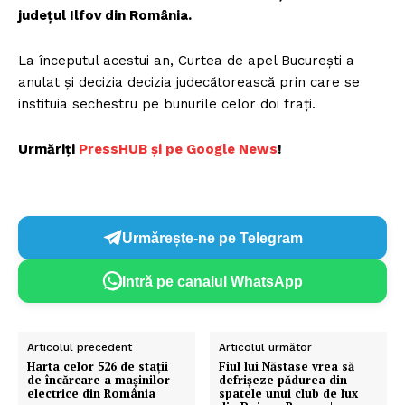
judeţul Ilfov din România.
La începutul acestui an, Curtea de apel București a
anulat și decizia decizia judecătorească prin care se
instituia sechestru pe bunurile celor doi frați.
Urmăriți
P
ressHUB și pe Google News
!
Urmărește-ne pe Telegram
Intră pe canalul WhatsApp
Articolul precedent
Articolul următor
Harta celor 526 de stații
Fiul lui Năstase vrea să
de încărcare a mașinilor
defrișeze pădurea din
electrice din România
spatele unui club de lux