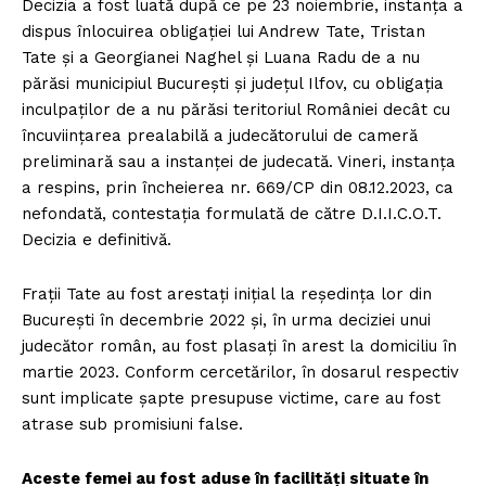
Decizia a fost luată după ce pe 23 noiembrie, instanţa a
dispus înlocuirea obligaţiei lui Andrew Tate, Tristan
Tate şi a Georgianei Naghel şi Luana Radu de a nu
părăsi municipiul Bucureşti şi judeţul Ilfov, cu obligaţia
inculpaţilor de a nu părăsi teritoriul României decât cu
încuviinţarea prealabilă a judecătorului de cameră
preliminară sau a instanţei de judecată. Vineri, instanţa
a respins, prin încheierea nr. 669/CP din 08.12.2023, ca
nefondată, contestaţia formulată de către D.I.I.C.O.T.
Decizia e definitivă.
Fraţii Tate au fost arestaţi iniţial la reşedinţa lor din
Bucureşti în decembrie 2022 şi, în urma deciziei unui
judecător român, au fost plasaţi în arest la domiciliu în
martie 2023. Conform cercetărilor, în dosarul respectiv
sunt implicate şapte presupuse victime, care au fost
atrase sub promisiuni false.
Aceste femei au fost aduse în facilităţi situate în