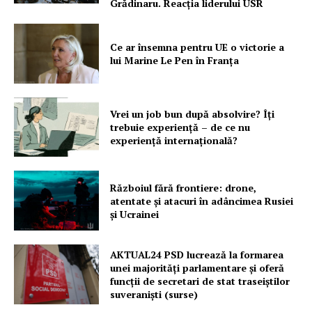
Grădinaru. Reacția liderului USR
Ce ar însemna pentru UE o victorie a
lui Marine Le Pen în Franța
Vrei un job bun după absolvire? Îți
trebuie experiență – de ce nu
experiență internațională?
Războiul fără frontiere: drone,
atentate și atacuri în adâncimea Rusiei
și Ucrainei
AKTUAL24 PSD lucrează la formarea
unei majorităţi parlamentare și oferă
funcții de secretari de stat traseiștilor
suveraniști (surse)