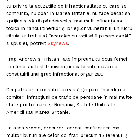
cu privire la acuzațiile de infracționalitate cu care se
confruntă, nu doar în Marea Britanie, nu face decât să
sprijine și să răspândească și mai mult influența sa
toxică în rândul tinerilor și băieților vulnerabili, un lucru
căruia ar trebui să încercăm cu toții să îi punem capăt”,
a spus el, potrivit
Skynews
.
Frații Andrew și Tristan Tate împreună cu două femei
românce au fost trimiși în judecată sub acuzarea
constituirii unui grup infracțional organizat.
Cei patru ar fi constituit această grupare în vederea
comiterii infracțiunii de trafic de persoane în mai multe
state printre care și România, Statele Unite ale
Americii sau Marea Britanie.
La acea vreme, procurorii cereau confiscarea mai
multor bunuri ale celor doi frați precum 15 terenuri și