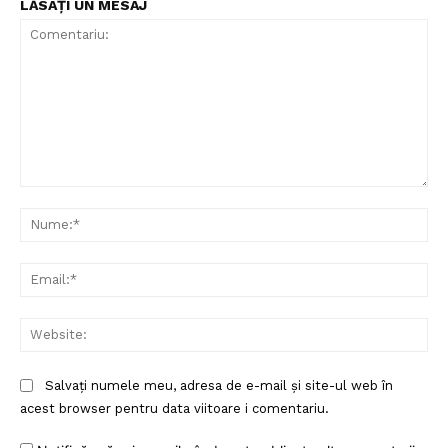
LĂSAȚI UN MESAJ
Comentariu:
Nu
Ema
Web
Salvați numele meu, adresa de e-mail și site-ul web în
acest browser pentru data viitoare i comentariu.