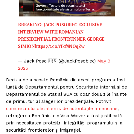
BREAKING: JACK POSOBIEC EXCLUSIVE
INTERVIEW WITH ROMANIAN
PRESIDENTIAL FRONTRUNNER GEORGE
SIMION
https://t.co/rTcf9NOqZw
— Jack Poso 🇺🇸 (@JackPosobiec)
May 9,
2025
Decizia de a scoate România din acest program a fost
luată de Departamentul pentru Securitate Internă și de
Departamentul de Stat al SUA cu doar două zile înainte
de primul tur al alegerilor prezidențiale. Potrivit
comunicatului oficial emis de autoritățile americane
,
retragerea României din Visa Waiver a fost justificată
prin necesitatea protejării integrității programului și a
securității frontierelor și imigrației.