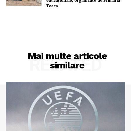
educaționale, organizate de Primăria
Teaca
Mai multe articole
RELATED
similare