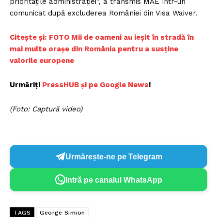
priorităţile administraţiei”, a transmis MAE într-un
comunicat după excluderea României din Visa Waiver.
Citește și:
FOTO Mii de oameni au ieșit în
stradă în
mai multe orașe din România pentru a susține
valorile europene
Urmăriți
PressHUB și pe Google News
!
(Foto: Captură video)
Urmărește-ne pe Telegram
Intră pe canalul WhatsApp
TAGS
George Simion