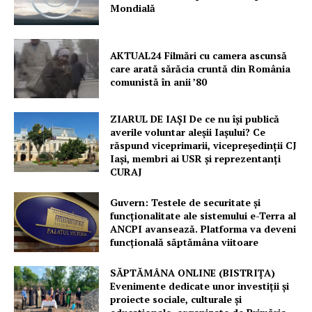
Mondială
AKTUAL24 Filmări cu camera ascunsă
care arată sărăcia cruntă din România
comunistă în anii ’80
ZIARUL DE IAȘI De ce nu își publică
averile voluntar aleșii Iașului? Ce
răspund viceprimarii, vicepreședinții CJ
Iași, membri ai USR și reprezentanți
CURAJ
Guvern: Testele de securitate și
funcționalitate ale sistemului e-Terra al
ANCPI avansează. Platforma va deveni
funcțională săptămâna viitoare
SĂPTĂMÂNA ONLINE (BISTRIȚA)
Evenimente dedicate unor investiții și
proiecte sociale, culturale și