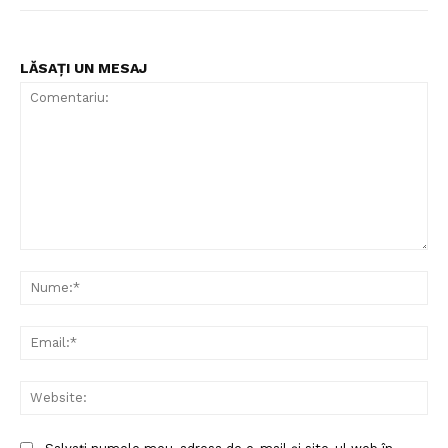
LĂSAȚI UN MESAJ
Comentariu:
Nu
Ema
Web