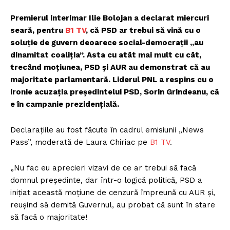
Premierul interimar Ilie Bolojan a declarat miercuri
seară, pentru
B1 TV
, că PSD ar trebui să vină cu o
soluție de guvern deoarece social-democrații „au
dinamitat coaliția”. Asta cu atât mai mult cu cât,
trecând moțiunea, PSD și AUR au demonstrat că au
majoritate parlamentară. Liderul PNL a respins cu o
ironie acuzația președintelui PSD, Sorin Grindeanu, că
e în campanie prezidențială.
Declarațiile au fost făcute în cadrul emisiunii „News
Pass”, moderată de Laura Chiriac pe
B1 TV
.
„Nu fac eu aprecieri vizavi de ce ar trebui să facă
domnul președinte, dar într-o logică politică, PSD a
inițiat această moțiune de cenzură împreună cu AUR și,
reușind să demită Guvernul, au probat că sunt în stare
să facă o majoritate!