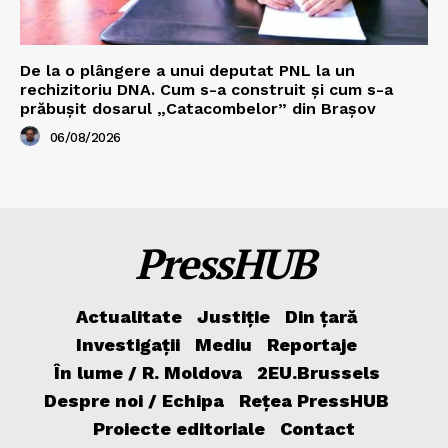
De la o plângere a unui deputat PNL la un
rechizitoriu DNA. Cum s-a construit și cum s-a
prăbușit dosarul „Catacombelor” din Brașov
06/08/2026
PressHUB
Actualitate
Justiție
Din țară
Investigații
Mediu
Reportaje
În lume / R. Moldova
2EU.Brussels
Despre noi / Echipa
Rețea PressHUB
Proiecte editoriale
Contact