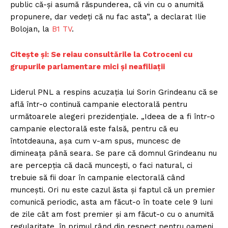
public că-și asumă răspunderea, că vin cu o anumită
propunere, dar vedeți că nu fac asta”, a declarat Ilie
Bolojan, la
B1 TV
.
Citește și: Se reiau consultările la Cotroceni cu
grupurile parlamentare mici și neafiliații
Liderul PNL a respins acuzația lui Sorin Grindeanu că se
află într-o continuă campanie electorală pentru
următoarele alegeri prezidențiale. „Ideea de a fi într-o
campanie electorală este falsă, pentru că eu
întotdeauna, așa cum v-am spus, muncesc de
dimineața până seara. Se pare că domnul Grindeanu nu
are percepția că dacă muncești, o faci natural, ci
trebuie să fii doar în campanie electorală când
muncești. Ori nu este cazul ăsta și faptul că un premier
comunică periodic, asta am făcut-o în toate cele 9 luni
de zile cât am fost premier și am făcut-o cu o anumită
regularitate, în primul rând din respect pentru oameni,