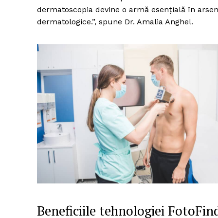
dermatoscopia devine o armă esențială în arsenal
dermatologice.”, spune Dr. Amalia Anghel.
Un pro
FREEDOM
ROMÂ
Beneficiile tehnologiei FotoFi