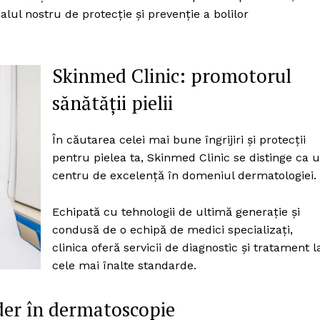
Proiecte editoriale
ul nostru de protecție și prevenție a bolilor
Rețea
Contact
iect
Skinmed Clinic: promotorul
 HOUSE
sănătății pielii
NIA
În căutarea celei mai bune îngrijiri și protecții
pentru pielea ta, Skinmed Clinic se distinge ca 
centru de excelență în domeniul dermatologiei.
Echipată cu tehnologii de ultimă generație și
condusă de o echipă de medici specializați,
clinica oferă servicii de diagnostic și tratament l
cele mai înalte standarde.
nder în dermatoscopie