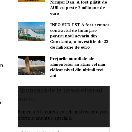
Nicușor Dan. A fost plătit de
AUR cu peste 2 milioane de
euro
INFO SUD-EST A fost semnat
contractul de finanțare
pentru noul acvariu din
Constanța, o investiție de 23
de milioane de euro
Prețurile mondiale ale
alimentelor au atins cel mai
un
ridicat nivel din ultimii trei
ani
Abonează-te la newsletter-ul
nostru
a
Pentru a fi la curent cu cele mai recente știri,
oferte și anunțuri speciale.