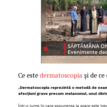
Ce este
dermatoscopia
și de ce
„
Dermatoscopia reprezintă o metodă de exami
afecțiuni grave precum melanomul, unul dintr
Într-o lume în care expunerea la soare este inevit