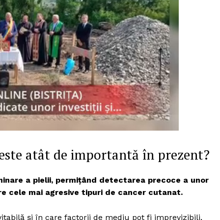
 este atât de importantă în prezent?
nare a pielii, permițând detectarea precoce a unor
PRESShub
e cele mai agresive tipuri de cancer cutanat.
Despre noi / Echipa
abilă și în care factorii de mediu pot fi imprevizibili,