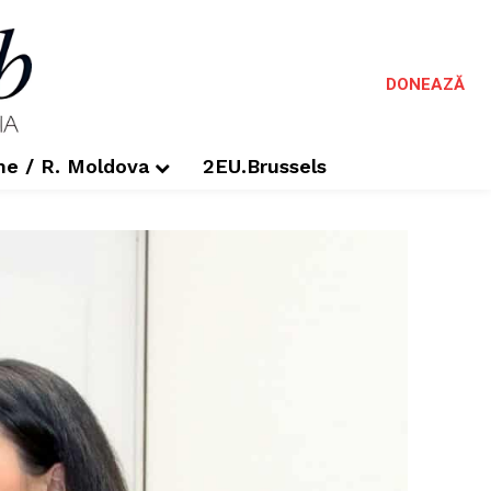
DONEAZĂ
me / R. Moldova
2EU.Brussels