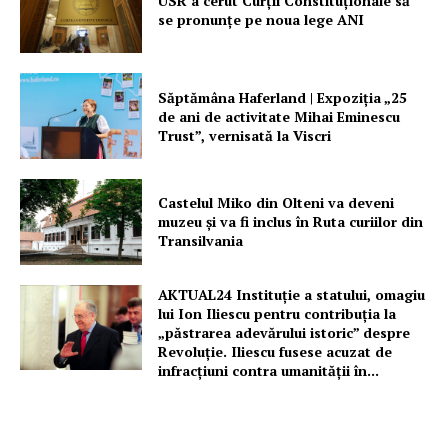
USR a cerut Curții Constituționale să
se pronunțe pe noua lege ANI
Despre noi / Echipa
Proiecte editoriale
Rețea
Săptămâna Haferland | Expoziţia „25
Contact
de ani de activitate Mihai Eminescu
Trust”, vernisată la Viscri
Castelul Miko din Olteni va deveni
muzeu şi va fi inclus în Ruta curiilor din
Transilvania
AKTUAL24 Instituție a statului, omagiu
lui Ion Iliescu pentru contribuția la
„păstrarea adevărului istoric” despre
Revoluție. Iliescu fusese acuzat de
infracțiuni contra umanității în...