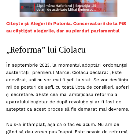
Citește și: Alegeri în Polonia. Conservatorii de la PiS
au câștigat alegerile, dar au pierdut parlamentul
„Reforma” lui Ciolacu
În septembrie 2023, la momentul adoptării ordonanței
austerității, premierul Marcel Ciolacu declara: „Este
adevărat, unii nu vor mai fi șefi la stat. Se vor desființa
mii de posturi de șefi, cu toată liota de consilieri, șoferi
și secretare. âEste cea mai ambițioasă reformă a
aparatului bugetar de după revoluție și ar fi fost de
așteptat ca acest proces să fie demarat mai devreme.
Nu s-a întâmplat, așa că o fac eu acum. Nu am de
gând să dau vreun pas înapoi. Este nevoie de reformă