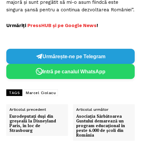
majoră și sunt pregătit să mi-o asum fiindcă este
singura șansă pentru a continua dezvoltarea României”.
Urmăriți
P
ressHUB și pe Google News
!
Urmărește-ne pe Telegram
Intră pe canalul WhatsApp
TAGS
Marcel Ciolacu
Articolul precedent
Articolul următor
Eurodeputați duși din
Asociația Sărbătoarea
greșeală la Disneyland
Gustului demarează un
Paris, în loc de
program educațional în
Strasbourg
peste 6.000 de școli din
România