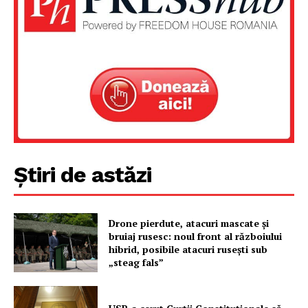
Știri de astăzi
Un proiect
FREEDOM HOUSE ROMÂNIA
Drone pierdute, atacuri mascate și
bruiaj rusesc: noul front al războiului
hibrid, posibile atacuri rusești sub
„steag fals”
PRESShub