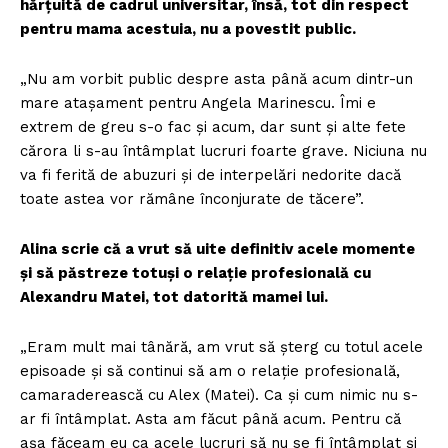
hărțuită de cadrul universitar, însă, tot din respect
FREEDOM HOUSE ROMÂNIA
pentru mama acestuia, nu a povestit public.
„Nu am vorbit public despre asta până acum dintr-un
mare atașament pentru Angela Marinescu. Îmi e
PRESShub
extrem de greu s-o fac și acum, dar sunt și alte fete
cărora li s-au întâmplat lucruri foarte grave. Niciuna nu
va fi ferită de abuzuri și de interpelări nedorite dacă
Despre noi / Echipa
toate astea vor rămâne înconjurate de tăcere”.
Proiecte editoriale
Rețea
Alina scrie că a vrut să uite definitiv acele momente
Contact
și să păstreze totuși o relație profesională cu
Alexandru Matei, tot datorită mamei lui.
„Eram mult mai tânără, am vrut să șterg cu totul acele
episoade și să continui să am o relație profesională,
camaraderească cu Alex (Matei). Ca și cum nimic nu s-
ar fi întâmplat. Asta am făcut până acum. Pentru că
așa făceam eu ca acele lucruri să nu se fi întâmplat și