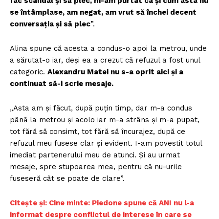
fac scandal și să plec, m-am purtat ca și cum asta nu
se întâmplase, am negat, am vrut să închei decent
conversația și să plec
”.
Alina spune că acesta a condus-o apoi la metrou, unde
a sărutat-o iar, deși ea a crezut că refuzul a fost unul
categoric.
Alexandru Matei nu s-a oprit aici și a
continuat să-i scrie mesaje.
„Asta am și făcut, după puțin timp, dar m-a condus
până la metrou și acolo iar m-a strâns și m-a pupat,
tot fără să consimt, tot fără să încurajez, după ce
refuzul meu fusese clar și evident. I-am povestit totul
imediat partenerului meu de atunci. Și au urmat
mesaje, spre stupoarea mea, pentru că nu-urile
fuseseră cât se poate de clare”.
Citește și: Cine minte: Piedone spune că ANI nu l-a
informat despre conflictul de interese în care se