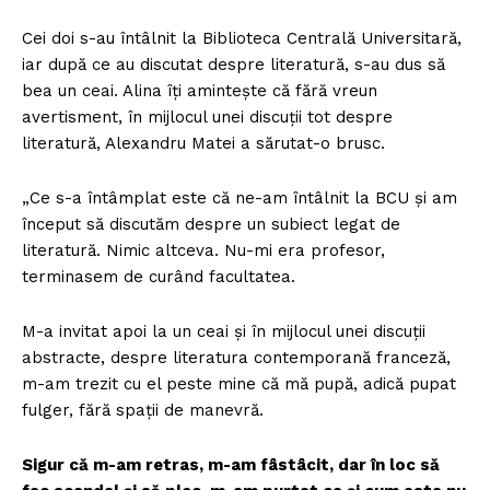
Cei doi s-au întâlnit la Biblioteca Centrală Universitară,
iar după ce au discutat despre literatură, s-au dus să
bea un ceai. Alina îți amintește că fără vreun
avertisment, în mijlocul unei discuții tot despre
literatură, Alexandru Matei a sărutat-o brusc.
„Ce s-a întâmplat este că ne-am întâlnit la BCU și am
început să discutăm despre un subiect legat de
literatură. Nimic altceva. Nu-mi era profesor,
terminasem de curând facultatea.
M-a invitat apoi la un ceai și în mijlocul unei discuții
abstracte, despre literatura contemporană franceză,
m-am trezit cu el peste mine că mă pupă, adică pupat
fulger, fără spații de manevră.
Sigur că m-am retras, m-am fâstâcit, dar în loc să