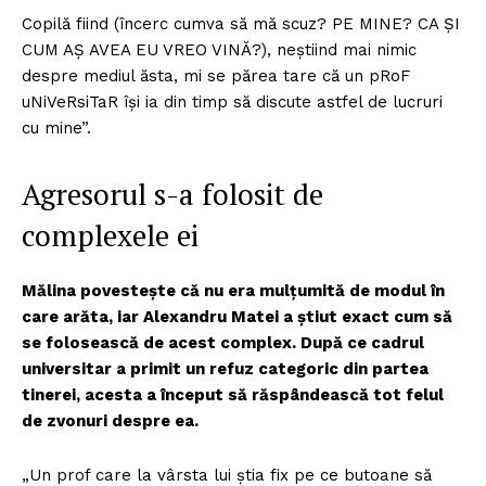
Copilă fiind (încerc cumva să mă scuz? PE MINE? CA ȘI
CUM AȘ AVEA EU VREO VINĂ?), neștiind mai nimic
despre mediul ăsta, mi se părea tare că un pRoF
uNiVeRsiTaR își ia din timp să discute astfel de lucruri
cu mine”.
Agresorul s-a folosit de
complexele ei
Mălina povestește că nu era mulțumită de modul în
care arăta, iar Alexandru Matei a știut exact cum să
se folosească de acest complex. După ce cadrul
universitar a primit un refuz categoric din partea
tinerei, acesta a început să răspândească tot felul
de zvonuri despre ea.
„Un prof care la vârsta lui știa fix pe ce butoane să