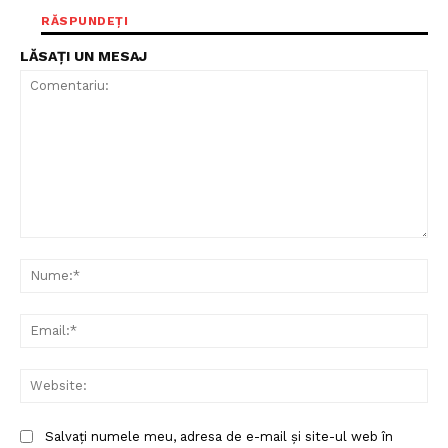
RĂSPUNDEȚI
LĂSAȚI UN MESAJ
Comentariu:
Nu
Ema
Web
Salvați numele meu, adresa de e-mail și site-ul web în