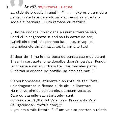
LevSt.
29/02/2024 LA 17:04
„… stdente proaste in anul I …”__–___expresie cam dura
pentru niste fete care -totusi- au reusit sa intre la o
scoala superioara….Cum ramane cu restul?!
„…Iar pe codane, chiar daca au numai trei’spe veri,
Cand el le sageteaza in zori sau in cazut de seri,
Bujorii din obraji, se schimba iute, iute, in vapaie,
Iara nebunele simtiri,navalitor, la inima le taie!
Si doar de 13, nu le mai pasa de bunica sau mos carunt,
Si sar in cascalete, una-doua!Le doare’n pais’pe! Punct!
Iar liceenele din anul doi si trei, dar mai ales patru,
Sunt tari si oricand pe pozitie. sa aranjeze patu’!
S’apoi boboacele, studente’n anu’ntai de facultate,
Se’ndragostesc in fiecare zi de altul.e libertate!
Nu mai vorbim de senioarele, de acum versate,
Care cu starurile-sau starletele- sunt
confundate…”(„Sfantul Valentin si Preasfanta Vale
Calugareasca”-Poeziile.com)///
2-„m-am simtit flatata…”- ” am vrut sa pastrez o relatie