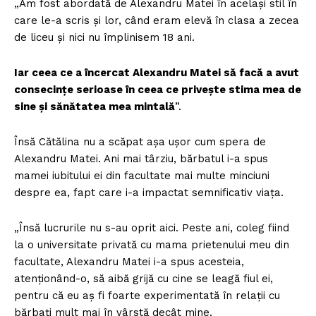
„Am fost abordată de Alexandru Matei în același stil în
care le-a scris și lor, când eram elevă în clasa a zecea
de liceu și nici nu împlinisem 18 ani.
Iar ceea ce a încercat Alexandru Matei să facă a avut
consecințe serioase în ceea ce privește stima mea de
sine și sănătatea mea mintală
”.
Însă Cătălina nu a scăpat așa ușor cum spera de
Alexandru Matei. Ani mai târziu, bărbatul i-a spus
mamei iubitului ei din facultate mai multe minciuni
despre ea, fapt care i-a impactat semnificativ viața.
„Însă lucrurile nu s-au oprit aici. Peste ani, coleg fiind
la o universitate privată cu mama prietenului meu din
facultate, Alexandru Matei i-a spus acesteia,
atenționând-o, să aibă grijă cu cine se leagă fiul ei,
pentru că eu aș fi foarte experimentată în relații cu
bărbați mult mai în vârstă decât mine.