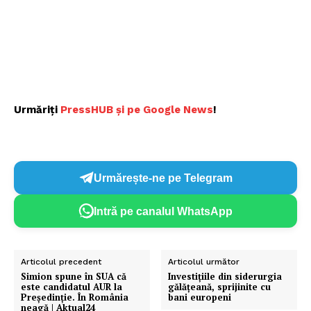
Urmăriți
P
ressHUB și pe Google News
!
Urmărește-ne pe Telegram
Intră pe canalul WhatsApp
Articolul precedent
Articolul următor
Simion spune în SUA că
Investițiile din siderurgia
este candidatul AUR la
gălățeană, sprijinite cu
Președinție. În România
bani europeni
neagă | Aktual24