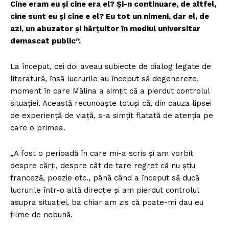
Cine eram eu și cine era el? Și-n continuare, de altfel,
cine sunt eu și cine e el? Eu tot un nimeni, dar el, de
azi, un abuzator și hărțuitor în mediul universitar
demascat public”.
La început, cei doi aveau subiecte de dialog legate de
literatură, însă lucrurile au început să degenereze,
moment în care Mălina a simțit că a pierdut controlul
situației. Această recunoaște totuși că, din cauza lipsei
de experiență de viață, s-a simțit flatată de atenția pe
care o primea.
„A fost o perioadă în care mi-a scris și am vorbit
despre cărți, despre cât de tare regret că nu știu
franceză, poezie etc., până când a început să ducă
lucrurile într-o altă direcție și am pierdut controlul
asupra situației, ba chiar am zis că poate-mi dau eu
filme de nebună.