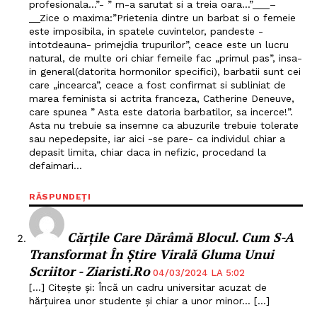
profesionala…”- ” m-a sarutat si a treia oara…”___–
__Zice o maxima:”Prietenia dintre un barbat si o femeie
este imposibila, in spatele cuvintelor, pandeste -
intotdeauna- primejdia trupurilor”, ceace este un lucru
natural, de multe ori chiar femeile fac „primul pas”, insa-
in general(datorita hormonilor specifici), barbatii sunt cei
care „incearca”, ceace a fost confirmat si subliniat de
marea feminista si actrita franceza, Catherine Deneuve,
care spunea ” Asta este datoria barbatilor, sa incerce!”.
Asta nu trebuie sa insemne ca abuzurile trebuie tolerate
sau nepedepsite, iar aici -se pare- ca individul chiar a
depasit limita, chiar daca in nefizic, procedand la
defaimari…
RĂSPUNDEȚI
Cărțile Care Dărâmă Blocul. Cum S-A
Transformat În Știre Virală Gluma Unui
Scriitor - Ziaristi.ro
04/03/2024 LA 5:02
[…] Citește și: Încă un cadru universitar acuzat de
hărțuirea unor studente și chiar a unor minor… […]