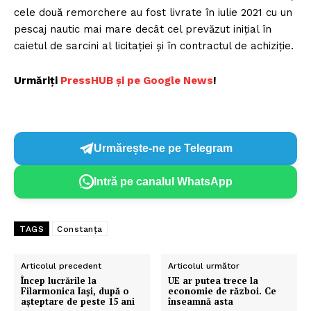
cele două remorchere au fost livrate în iulie 2021 cu un
pescaj nautic mai mare decât cel prevăzut iniţial în
caietul de sarcini al licitaţiei şi în contractul de achiziţie.
Urmăriți
P
ressHUB și pe Google News
!
Urmărește-ne pe Telegram
Intră pe canalul WhatsApp
TAGS
Constanța
Articolul precedent
Articolul următor
Încep lucrările la
UE ar putea trece la
Filarmonica Iași, după o
economie de război. Ce
aşteptare de peste 15 ani
înseamnă asta