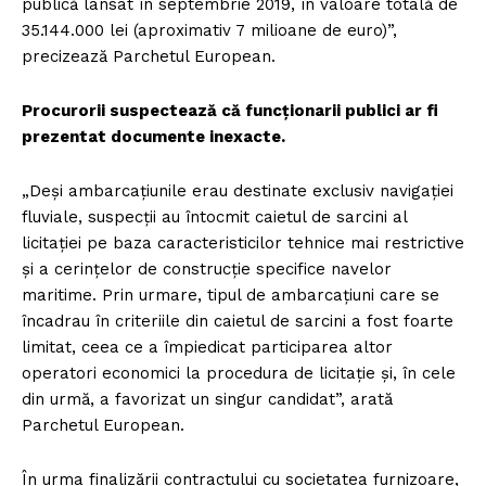
publică lansat în septembrie 2019, în valoare totală de
35.144.000 lei (aproximativ 7 milioane de euro)”,
precizează Parchetul European.
Procurorii suspectează că funcţionarii publici ar fi
prezentat documente inexacte.
„Deşi ambarcaţiunile erau destinate exclusiv navigaţiei
fluviale, suspecţii au întocmit caietul de sarcini al
licitaţiei pe baza caracteristicilor tehnice mai restrictive
şi a cerinţelor de construcţie specifice navelor
maritime. Prin urmare, tipul de ambarcaţiuni care se
încadrau în criteriile din caietul de sarcini a fost foarte
limitat, ceea ce a împiedicat participarea altor
operatori economici la procedura de licitaţie şi, în cele
din urmă, a favorizat un singur candidat”, arată
Parchetul European.
În urma finalizării contractului cu societatea furnizoare,