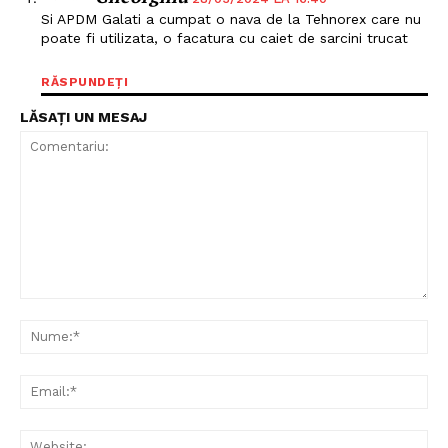
Si APDM Galati a cumpat o nava de la Tehnorex care nu
poate fi utilizata, o facatura cu caiet de sarcini trucat
PRESShub
RĂSPUNDEȚI
Despre noi / Echipa
LĂSAȚI UN MESAJ
Proiecte editoriale
Rețea
Contact
Comentariu:
Nu
Ema
Web