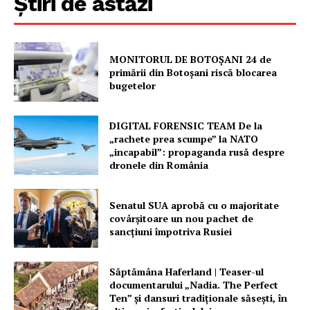
Știri de astăzi
MONITORUL DE BOTOȘANI 24 de
primării din Botoșani riscă blocarea
bugetelor
DIGITAL FORENSIC TEAM De la
„rachete prea scumpe” la NATO
„incapabil”: propaganda rusă despre
dronele din România
Senatul SUA aprobă cu o majoritate
covârșitoare un nou pachet de
sancțiuni împotriva Rusiei
Săptămâna Haferland | Teaser-ul
documentarului „Nadia. The Perfect
Ten” şi dansuri tradiţionale săseşti, în