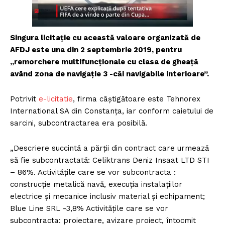
Singura licitație cu această valoare organizată de
AFDJ este una din 2 septembrie 2019, pentru
„remorchere multifuncționale cu clasa de gheață
având zona de navigație 3 -căi navigabile interioare”.
Potrivit
e-licitatie
, firma câștigătoare este Tehnorex
International SA din Constanța, iar conform caietului de
sarcini, subcontractarea era posibilă.
„Descriere succintă a părții din contract care urmează
să fie subcontractată: Celiktrans Deniz Insaat LTD STI
– 86%. Activitățile care se vor subcontracta :
construcție metalică navă, execuția instalațiilor
electrice și mecanice inclusiv material și echipament;
Blue Line SRL -3,8% Activitățile care se vor
subcontracta: proiectare, avizare proiect, întocmit