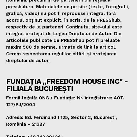
presshub.ro. Materialele de pe site (texte, fotografii,
grafică, video) nu pot fi reproduse integral fără
acordul obținut explicit, în scris, de la PRESShub,
respectiv de la parteneri. Conținutul site-ului este
integral protejat de Legea Dreptului de Autor. Din
articolele publicate de PRESShub pot fi preluate
maxim 500 de semne, urmate de link la articol.
Cerem respectarea regulilor citării și protejarea
dreptului de autor.
FUNDAȚIA „FREEDOM HOUSE INC" -
FILIALA BUCUREȘTI
Formă legală: ONG / Fundație; Nr. înregistrare: AOT.
127/PJ/2004
Adresa: Bd. Ferdinand I 125, Sector 2, București,
România – 21387
Telefon: +40.743.291.261