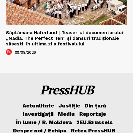
Săptămâna Haferland | Teaser-ul documentarului
„Nadia. The Perfect Ten” şi dansuri tradiţionale
săseşti, în ultima zi a festivalului
09/08/2026
PressHUB
Actualitate
Justiție
Din țară
Investigații
Mediu
Reportaje
În lume / R. Moldova
2EU.Brussels
Despre noi / Echipa
Rețea PressHUB