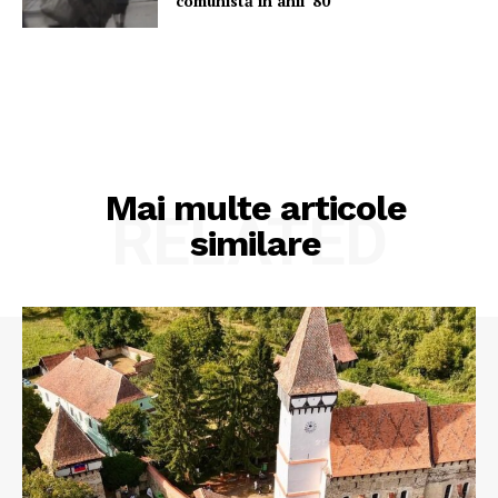
comunistă în anii ’80
Mai multe articole
RELATED
similare