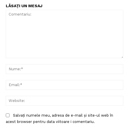
LĂSAȚI UN MESAJ
Comentariu:
Nu
Ema
Web
Salvați numele meu, adresa de e-mail și site-ul web în
acest browser pentru data viitoare i comentariu.