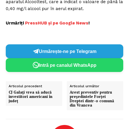
aparatul Alcooltest, care a indicat o valoare de până la
0,40 mg/l alcool pur în aerul expirat.
Urmăriți
P
ressHUB și pe Google News
!
Urmărește-ne pe Telegram
Intră pe canalul WhatsApp
Articolul precedent
Articolul următor
CJ Galați vrea să aducă
Arest preventiv pentru
investitori americani în
președintele Forței
județ
Dreptei dintr-o comună
din Vrancea