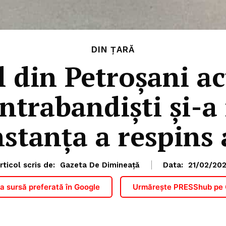
DIN ȚARĂ
l din Petroșani a
ontrabandiști și-
nstanța a respins
rticol scris de:
Gazeta De Dimineață
Data:
21/02/20
 sursă preferată în Google
Urmărește PRESShub pe