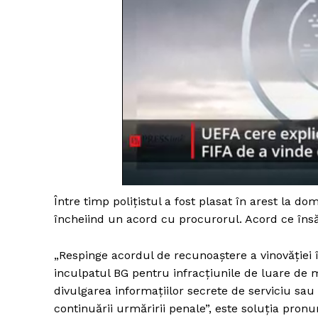
Între timp polițistul a fost plasat în arest la do
încheiind un acord cu procurorul. Acord ce însă
„Respinge acordul de recunoaştere a vinovăţiei 
inculpatul BG pentru infracţiunile de luare de m
divulgarea informațiilor secrete de serviciu sau
continuării urmăririi penale”, este soluția pro