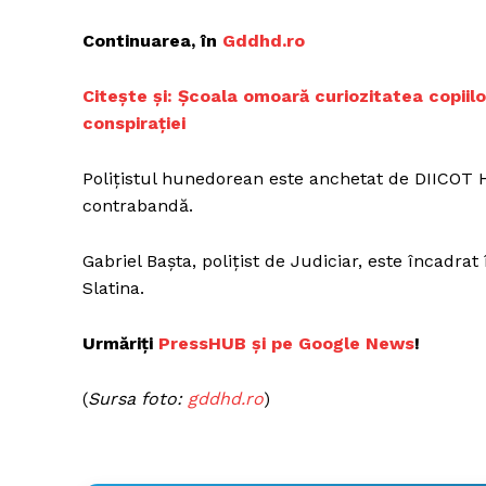
Continuarea, în
G
ddhd.ro
C
itește și: Școala omoară curiozitatea copiilo
Un pro
conspirației
FREEDOM
ROMÂ
Polițistul hunedorean este anchetat de DIICOT H
contrabandă.
Gabriel Bașta, polițist de Judiciar, este încadrat 
Slatina.
Urmăriți
P
ressHUB și pe Google News
!
(
Sursa foto:
g
ddhd.ro
)