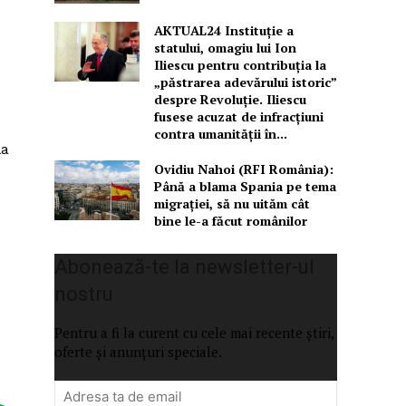
AKTUAL24 Instituție a
statului, omagiu lui Ion
Iliescu pentru contribuția la
„păstrarea adevărului istoric”
despre Revoluție. Iliescu
fusese acuzat de infracțiuni
contra umanității în...
la
Ovidiu Nahoi (RFI România):
Până a blama Spania pe tema
migrației, să nu uităm cât
bine le-a făcut românilor
Abonează-te la newsletter-ul
nostru
Pentru a fi la curent cu cele mai recente știri,
oferte și anunțuri speciale.