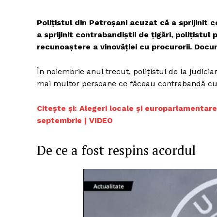
Polițistul din Petroșani acuzat că a sprijinit
a sprijinit contrabandiștii de țigări, polițist
recunoaștere a vinovăției cu procurorii. Docu
În noiembrie anul trecut, polițistul de la judicia
mai multor persoane ce făceau contrabandă cu 
C
itește și: Alegeri locale și europarlamentare
septembrie | VIDEO
De ce a fost respins acordul