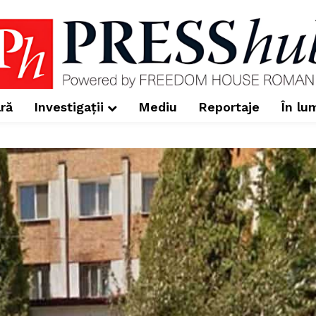
ră
Investigații
Mediu
Reportaje
În lu