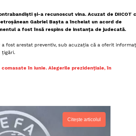
 contrabandiști și-a recunoscut vina. Acuzat de DIICOT 
ul petroșănean Gabriel Bașta a încheiat un acord de
mentul a fost însă respins de instanța de judecată.
r a fost arestat preventiv, sub acuzația că a oferit informaț
țigări.
 comasate în iunie. Alegerile prezidențiale, în
Citește articolul