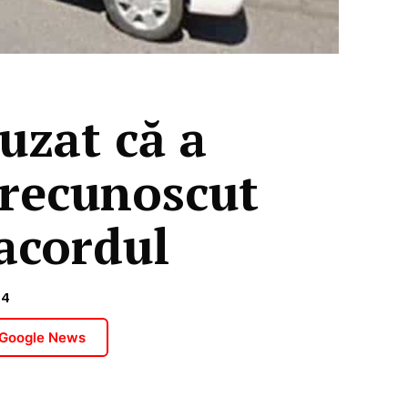
cuzat că a
a recunoscut
 acordul
24
 Google News