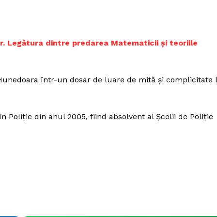
Proiecte editoriale
Rețea
Contact
r. Legătura dintre predarea Matematicii și teoriile
iect
 HOUSE
NIA
unedoara într-un dosar de luare de mită și complicitate 
în Poliție din anul 2005, fiind absolvent al Școlii de Poliție