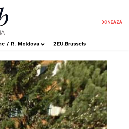
DONEAZĂ
me / R. Moldova
2EU.Brussels