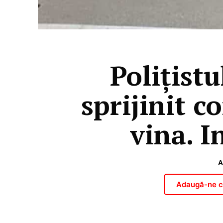
Polițistu
sprijinit c
vina. I
A
Adaugă-ne ca