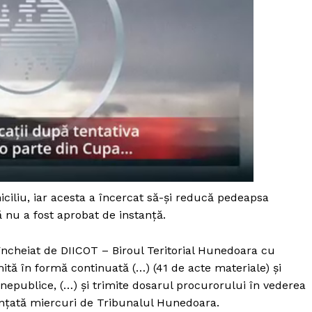
miciliu, iar acesta a încercat să-și reducă pedeapsa
 nu a fost aprobat de instanță.
încheiat de DIICOT – Biroul Teritorial Hunedoara cu
PRESShub
ită în formă continuată (…) (41 de acte materiale) și
 nepublice, (…) şi trimite dosarul procurorului în vederea
Despre noi / Echipa
nunțată miercuri de Tribunalul Hunedoara.