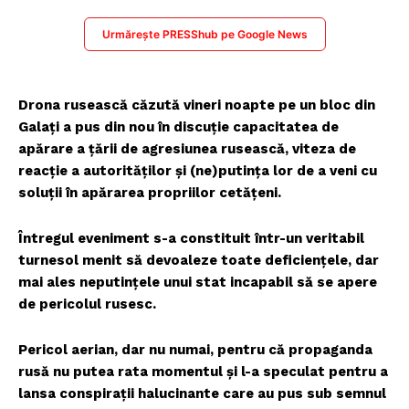
Urmărește PRESShub pe Google News
Drona rusească căzută vineri noapte pe un bloc din
Galați a pus din nou în discuție capacitatea de
apărare a țării de agresiunea rusească, viteza de
reacție a autorităților și (ne)putința lor de a veni cu
soluții în apărarea propriilor cetățeni.
Întregul eveniment s-a constituit într-un veritabil
turnesol menit să devoaleze toate deficiențele, dar
mai ales neputințele unui stat incapabil să se apere
de pericolul rusesc.
Pericol aerian, dar nu numai, pentru că propaganda
rusă nu putea rata momentul și l-a speculat pentru a
lansa conspirații halucinante care au pus sub semnul