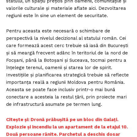
statului, un spațiu prețios prin oamenii, comunitățile și
valorile culturale și materiale aflate aici. Dezvoltarea
regiunii este în sine un element de securitate.
Pentru aceasta este necesară o schimbare de
perspectivă la nivelul decizional al statului român. Cei
care formează acest cerc trebuie să iasă din București
și să meargă frecvent adânc în teritoriul de la nord de
Focșani, până la Botoșani și Suceava, tocmai pentru a
înțelege terenul, oamenii și starea lor de spirit.
Investițiile și planificarea strategică trebuie să reflecte
importanța reală a regiunii Moldova pentru România.
Aceasta se poate face inclusiv printr-o mai bună
conectare a acesteia la restul țării, prin proiecte mari
de infrastructură asumate pe termen lung.
Citește și: Dronă prăbuşită pe un bloc din Galați.
Explozie şi incendiu la un apartament de la etajul 10.
Două persoane rănite. Parchetul a deschis dosar