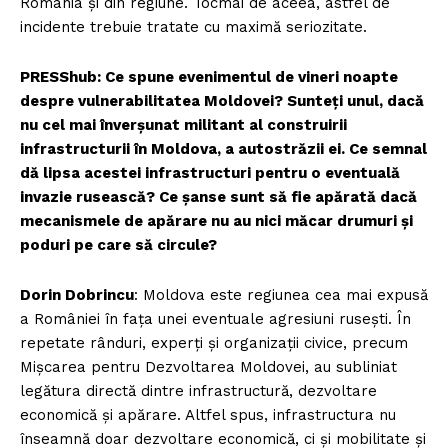
România și din regiune. Tocmai de aceea, astfel de
incidente trebuie tratate cu maximă seriozitate.
PRESShub: Ce spune evenimentul de vineri noapte
despre vulnerabilitatea Moldovei? Sunteți unul, dacă
nu cel mai înverșunat militant al construirii
infrastructurii în Moldova, a autostrăzii ei. Ce semnal
dă lipsa acestei infrastructuri pentru o eventuală
invazie rusească? Ce șanse sunt să fie apărată dacă
mecanismele de apărare nu au nici măcar drumuri și
poduri pe care să circule?
Dorin Dobrincu
: Moldova este regiunea cea mai expusă
a României în fața unei eventuale agresiuni rusești. În
repetate rânduri, experți și organizații civice, precum
Mișcarea pentru Dezvoltarea Moldovei, au subliniat
legătura directă dintre infrastructură, dezvoltare
economică și apărare. Altfel spus, infrastructura nu
înseamnă doar dezvoltare economică, ci și mobilitate și