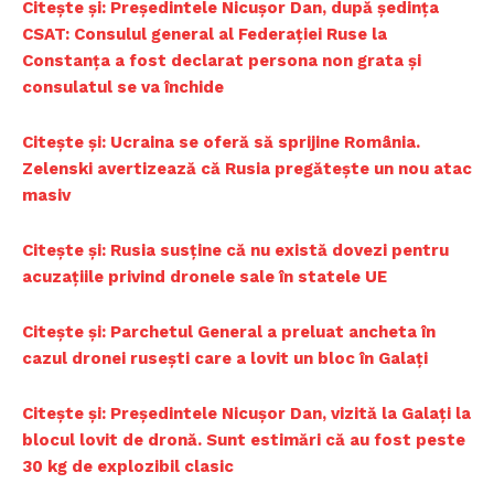
PRESShub
Citește și: Președintele Nicușor Dan, după ședința
CSAT: Consulul general al Federației Ruse la
Despre noi / Echipa
Constanța a fost declarat persona non grata și
Proiecte editoriale
consulatul se va închide
Rețea
Citește și: Ucraina se oferă să sprijine România.
Contact
Zelenski avertizează că Rusia pregătește un nou atac
masiv
Citește și: Rusia susține că nu există dovezi pentru
acuzațiile privind dronele sale în statele UE
Citește și: Parchetul General a preluat ancheta în
cazul dronei rusești care a lovit un bloc în Galați
Citește și: Președintele Nicuşor Dan, vizită la Galați la
blocul lovit de dronă. Sunt estimări că au fost peste
30 kg de explozibil clasic