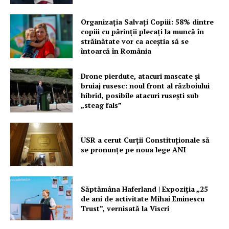
Organizația Salvați Copiii: 58% dintre
copiii cu părinții plecați la muncă în
străinătate vor ca aceștia să se
întoarcă în România
Drone pierdute, atacuri mascate și
bruiaj rusesc: noul front al războiului
hibrid, posibile atacuri rusești sub
„steag fals”
USR a cerut Curții Constituționale să
se pronunțe pe noua lege ANI
Săptămâna Haferland | Expoziţia „25
de ani de activitate Mihai Eminescu
Trust”, vernisată la Viscri