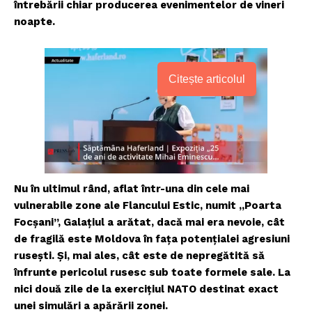
întrebării chiar producerea evenimentelor de vineri
noapte.
Citește articolul
Nu în ultimul rând, aflat într-una din cele mai
vulnerabile zone ale Flancului Estic, numit „Poarta
Focșani”, Galațiul a arătat, dacă mai era nevoie, cât
de fragilă este Moldova în fața potențialei agresiuni
rusești. Și, mai ales, cât este de nepregătită să
înfrunte pericolul rusesc sub toate formele sale. La
nici două zile de la exercițiul NATO destinat exact
unei simulări a apărării zonei.