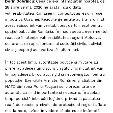
Dorin Dobrincu
: Ceea ce s-a întâmplat în noaptea de
28 spre 29 mai 2026 ne arată încă o dată
vulnerabilitatea României în contextul agresiunii ruse
împotriva Ucrainei. Reacțiile generate au transformat
acest episod într-un veritabil test de turnesol pentru
spațiul public din România. În mod special, evenimentul
readuce în atenție vulnerabilitatea regiunii Moldova,
despre care reprezentanți ai societății civile, activiști
civici și experți au avertizat în ultimii ani.
În tot acest timp, autoritățile politice și militare au
preferat adesea un discurs liniștitor, formulat într-un
limbaj adesea birocratic, rigid și neconvingător pentru
populație. Exercițiile Armatei României și aliaților din
NATO din zona Porții Focșani sunt prezentate de
autorități ca fiind importante și necesare. În același
timp, persistă întrebări legitime privind capacitatea
reală de reacție și nivelul de protecție al regiunii aflate
mai la nord, având în vedere că aici nu se întâmplă