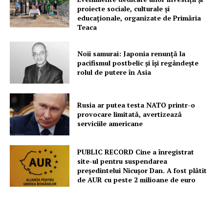
proiecte sociale, culturale și
educaționale, organizate de Primăria
Teaca
Un proiect
FREEDOM HOUSE ROMÂNIA
Noii samurai: Japonia renunță la
pacifismul postbelic și își regândește
rolul de putere în Asia
PRESShub
Rusia ar putea testa NATO printr-o
provocare limitată, avertizează
serviciile americane
Despre noi / Echipa
Proiecte editoriale
PUBLIC RECORD Cine a înregistrat
Rețea
site-ul pentru suspendarea
președintelui Nicușor Dan. A fost plătit
Contact
de AUR cu peste 2 milioane de euro