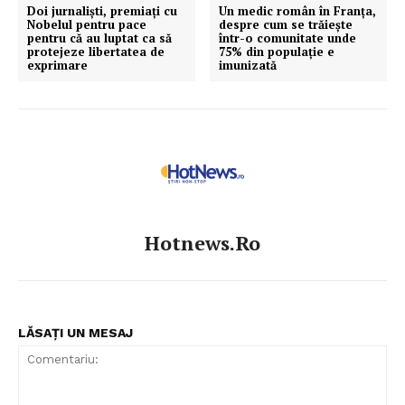
Doi jurnaliști, premiați cu
Un medic român în Franța,
Nobelul pentru pace
despre cum se trăieşte
pentru că au luptat ca să
într-o comunitate unde
protejeze libertatea de
75% din populație e
exprimare
imunizată
Hotnews.ro
LĂSAȚI UN MESAJ