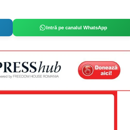
Proiecte editoriale
Rețea
Contact
iect
Intră pe canalul WhatsApp
 HOUSE
NIA