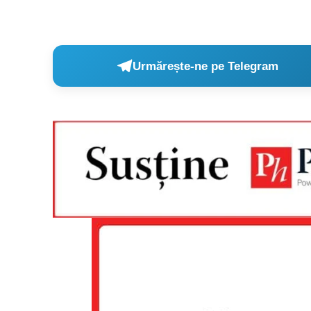
Un pro
Urmărește-ne pe Telegram
FREEDOM
ROMÂ