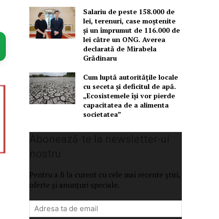
Salariu de peste 158.000 de
lei, terenuri, case moștenite
și un împrumut de 116.000 de
lei către un ONG. Averea
declarată de Mirabela
Grădinaru
Cum luptă autoritățile locale
cu seceta și deficitul de apă.
„Ecosistemele își vor pierde
capacitatea de a alimenta
societatea”
Abonează-te la newsletter-ul
nostru
Pentru a fi la curent cu cele mai recente știri,
oferte și anunțuri speciale.