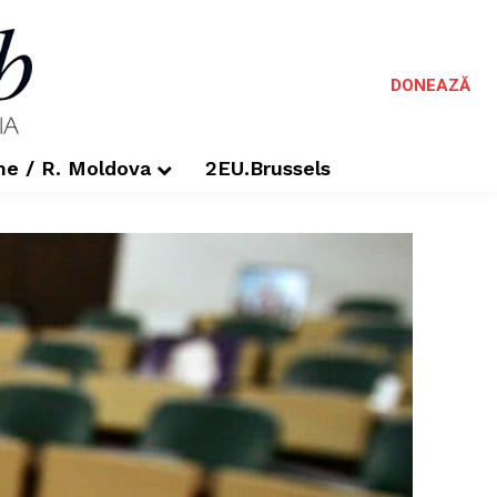
DONEAZĂ
me / R. Moldova
2EU.Brussels