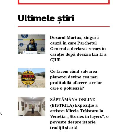
Ultimele știri
Dosarul Martax, singura
cauză în care Parchetul
General a declarat recurs în
casație după decizia Lin II a
CJUE
Ce facem când salvarea
planetei devine cea mai
profitabilă afacere a celor
care o poluează?
SĂPTĂMÂNA ONLINE
(BISTRIȚA) Expoziție a
artistei Mirela Trăistaru la
.
Veneția. „Stories in layers”, o
poveste despre istorie,
tradiții și artă