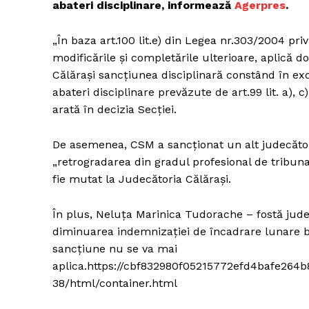
abateri disciplinare, informează
Agerpres
.
„În baza art.100 lit.e) din Legea nr.303/2004 priv
modificările şi completările ulterioare, aplică 
Călăraşi sancţiunea disciplinară constând în e
abateri disciplinare prevăzute de art.99 lit. a), c),
arată în decizia Secţiei.
De asemenea, CSM a sancţionat un alt judecător
„retrogradarea din gradul profesional de tribun
fie mutat la Judecătoria Călăraşi.
În plus, Neluţa Marinica Tudorache – fostă jude
diminuarea indemnizaţiei de încadrare lunare b
sancţiune nu se va mai
aplica.https://cbf832980f05215772efd4bafe264b
38/html/container.html