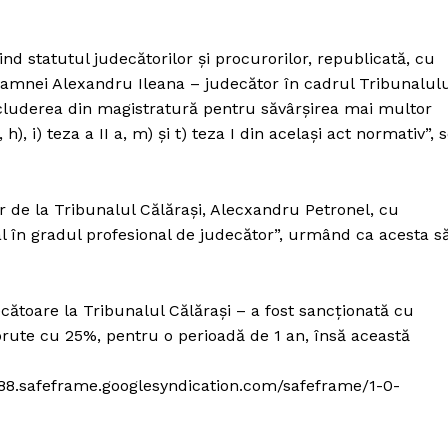
ind statutul judecătorilor şi procurorilor, republicată, cu
doamnei Alexandru Ileana – judecător în cadrul Tribunalul
xcluderea din magistratură pentru săvârşirea mai multor
 h), i) teza a II a, m) şi t) teza I din acelaşi act normativ”, 
 de la Tribunalul Călăraşi, Alecxandru Petronel, cu
al în gradul profesional de judecător”, urmând ca acesta s
cătoare la Tribunalul Călăraşi – a fost sancţionată cu
rute cu 25%, pentru o perioadă de 1 an, însă această
88.safeframe.googlesyndication.com/safeframe/1-0-