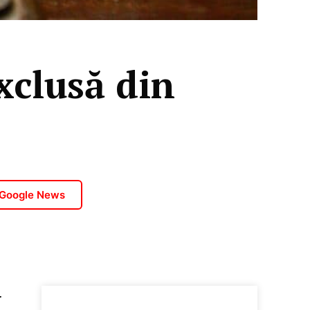
xclusă din
 Google News
r