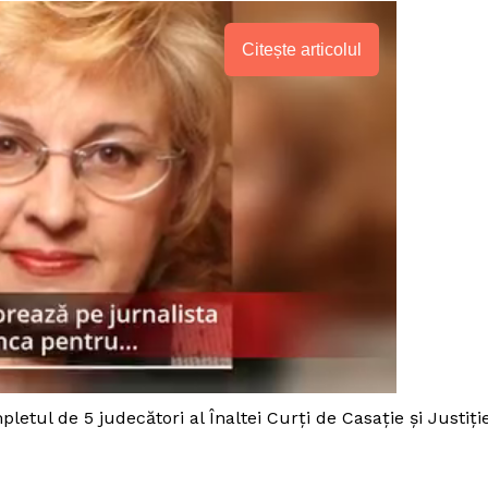
Citește articolul
PRESShub
letul de 5 judecători al Înaltei Curţi de Casaţie şi Justiţie
Despre noi / Echipa