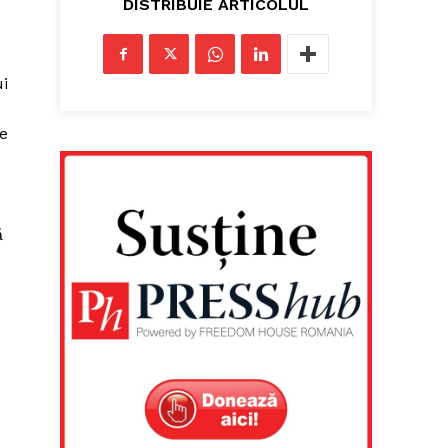
DISTRIBUIE ARTICOLUL
ui
se
ă