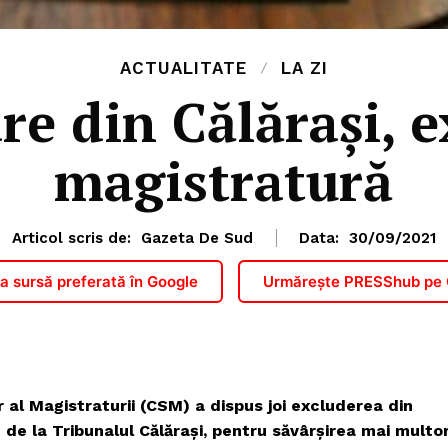
ACTUALITATE
LA ZI
re din Călăraşi, e
magistratură
Articol scris de:
Gazeta De Sud
Data:
30/09/2021
 sursă preferată în Google
Urmărește PRESShub pe
r al Magistraturii (CSM) a dispus joi excluderea din
de la Tribunalul Călăraşi, pentru săvârşirea mai multo