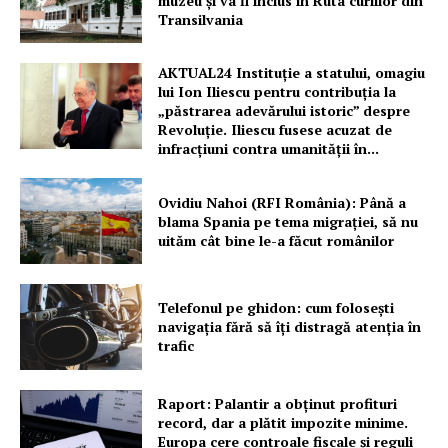
muzeu şi va fi inclus în Ruta curiilor din
Transilvania
PRESShub
AKTUAL24 Instituție a statului, omagiu
Despre noi / Echipa
lui Ion Iliescu pentru contribuția la
Proiecte editoriale
„păstrarea adevărului istoric” despre
Revoluție. Iliescu fusese acuzat de
Rețea
infracțiuni contra umanității în...
Contact
Ovidiu Nahoi (RFI România): Până a
blama Spania pe tema migrației, să nu
uităm cât bine le-a făcut românilor
Telefonul pe ghidon: cum folosești
navigația fără să îți distragă atenția în
trafic
Raport: Palantir a obținut profituri
record, dar a plătit impozite minime.
Europa cere controale fiscale și reguli