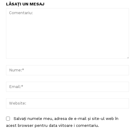
LĂSAȚI UN MESAJ
Comentariu:
Nu
Ema
Web
Salvați numele meu, adresa de e-mail și site-ul web în
acest browser pentru data viitoare i comentariu.