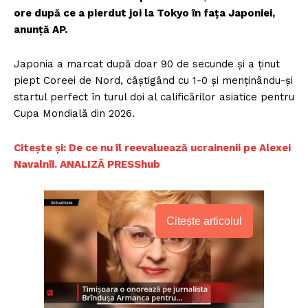
ore după ce a pierdut joi la Tokyo în fața Japoniei,
anunță AP.
Japonia a marcat după doar 90 de secunde și a ținut
piept Coreei de Nord, câștigând cu 1-0 și menținându-și
startul perfect în turul doi al calificărilor asiatice pentru
Cupa Mondială din 2026.
C
itește și: De ce nu îl reevaluează ucrainenii pe Alexei
Navalnîi. ANALIZĂ PRESShub
Citește articolul