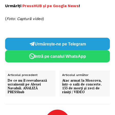
Urmăriți
P
ressHUB și pe Google News
!
(
Foto: Captură video
)
Urmărește-ne pe Telegram
Intră pe canalul WhatsApp
Articolul precedent
Articolul următor
De ce nu îl reevaluează
Atac armat la Moscova,
ucrainenii pe Alexei
într-o sală de concerte.
Navalnîi. ANALIZĂ
133 de morți și zeci de
PRESShub
răniți | VIDEO