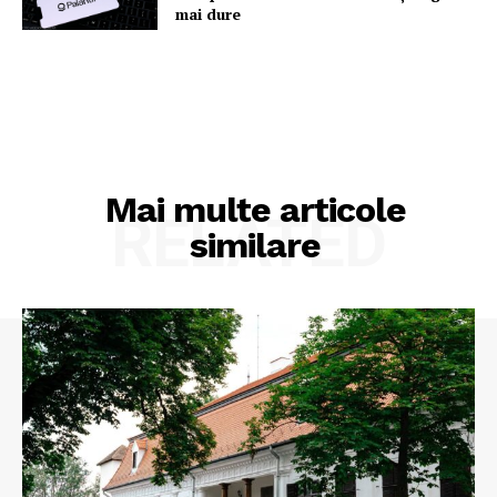
mai dure
Mai multe articole
RELATED
similare