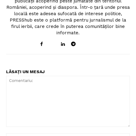
publicații acoperind peste jumătate din teritoriul
României, acoperind și diaspora. Într-o țară unde presa
Contact
locală este adesea sufocată de interese politice,
PRESShub este o platformă pentru jurnalismul de la
firul ierbii, care crede în puterea comunităților bine
informate.
LĂSAȚI UN MESAJ
Comentariu: