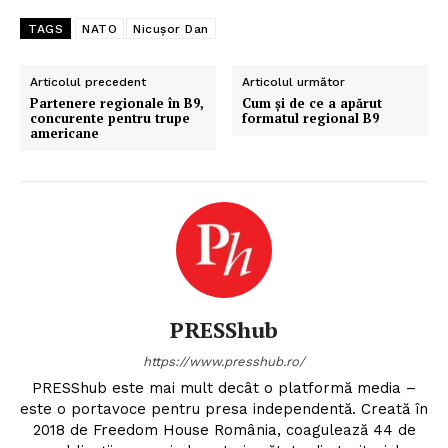
TAGS
NATO
Nicușor Dan
Articolul precedent
Articolul următor
Partenere regionale în B9,
Cum și de ce a apărut
concurente pentru trupe
formatul regional B9
americane
Un proiect
FREEDOM HOUSE ROMÂNIA
PRESShub
PRESShub
https://www.presshub.ro/
Despre noi / Echipa
PRESShub este mai mult decât o platformă media –
este o portavoce pentru presa independentă. Creată în
Proiecte editoriale
2018 de Freedom House România, coagulează 44 de
Rețea