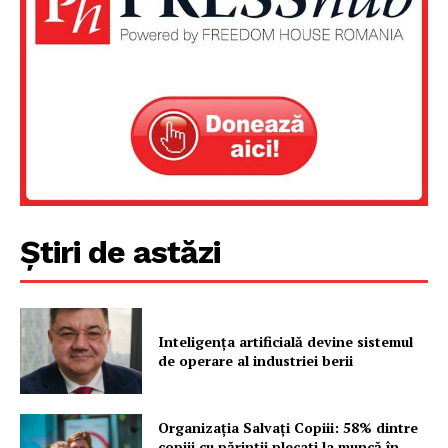
Știri de astăzi
Inteligența artificială devine sistemul
de operare al industriei berii
Organizația Salvați Copiii: 58% dintre
copiii cu părinții plecați la muncă în