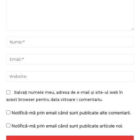
Comentariu:
Nu
Ema
Web
Un proiect
Salvați numele meu, adresa de e-mail și site-ul web în
FREEDOM HOUSE ROMÂNIA
acest browser pentru data viitoare i comentariu.
Notifică-mă prin email când sunt publicate alte comentarii.
Notifică-mă prin email când sunt publicate articole noi.
PRESShub