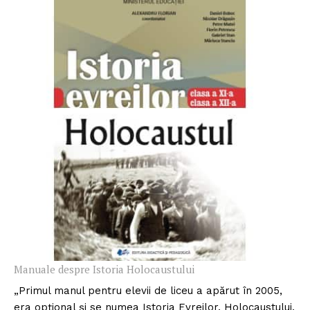
C
it
e
șt
e
a
rt
ic
o
l
u
l
Manuale despre Istoria Holocaustului
„Primul manul pentru elevii de liceu a apărut în 2005,
era opțional și se numea Istoria Evreilor. Holocaustului.