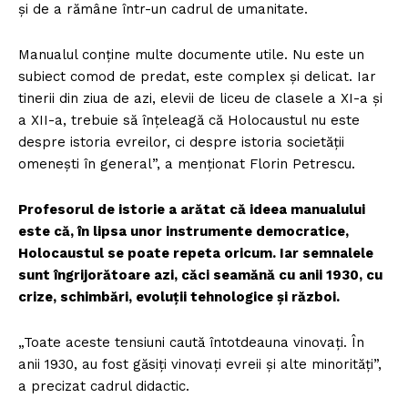
și de a rămâne într-un cadrul de umanitate.
Manualul conține multe documente utile. Nu este un
subiect comod de predat, este complex și delicat. Iar
tinerii din ziua de azi, elevii de liceu de clasele a XI-a și
a XII-a, trebuie să înțeleagă că Holocaustul nu este
despre istoria evreilor, ci despre istoria societății
omenești în general”, a menționat Florin Petrescu.
Profesorul de istorie a arătat că ideea manualului
este că, în lipsa unor instrumente democratice,
Holocaustul se poate repeta oricum. Iar semnalele
sunt îngrijorătoare azi, căci seamănă cu anii 1930, cu
crize, schimbări, evoluții tehnologice și război.
„Toate aceste tensiuni caută întotdeauna vinovați. În
anii 1930, au fost găsiți vinovați evreii și alte minorități”,
a precizat cadrul didactic.