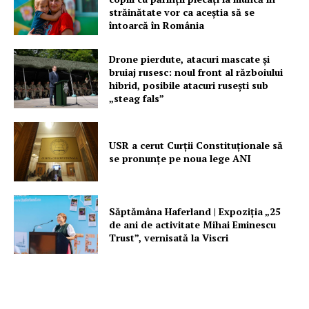
străinătate vor ca aceștia să se
întoarcă în România
Drone pierdute, atacuri mascate și
bruiaj rusesc: noul front al războiului
hibrid, posibile atacuri rusești sub
„steag fals”
USR a cerut Curții Constituționale să
se pronunțe pe noua lege ANI
Săptămâna Haferland | Expoziţia „25
de ani de activitate Mihai Eminescu
Trust”, vernisată la Viscri