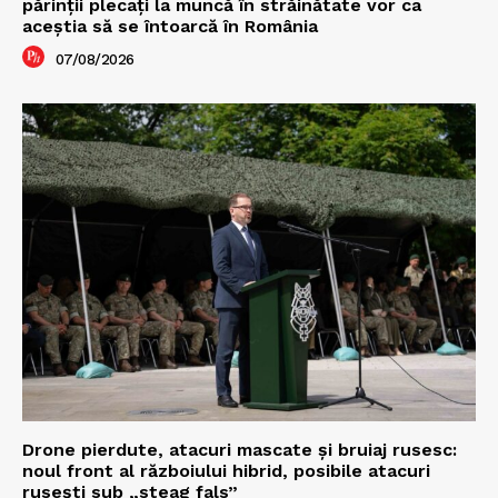
părinții plecați la muncă în străinătate vor ca
aceștia să se întoarcă în România
07/08/2026
Drone pierdute, atacuri mascate și bruiaj rusesc:
noul front al războiului hibrid, posibile atacuri
rusești sub „steag fals”