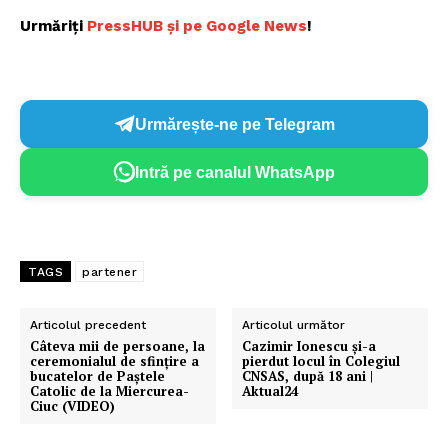
Urmăriți
P
ressHUB și pe Google News
!
Urmărește-ne pe Telegram
Intră pe canalul WhatsApp
TAGS
partener
Articolul precedent
Articolul următor
Câteva mii de persoane, la
Cazimir Ionescu și-a
ceremonialul de sfinţire a
pierdut locul în Colegiul
bucatelor de Paştele
CNSAS, după 18 ani |
Catolic de la Miercurea-
Aktual24
Ciuc (VIDEO)