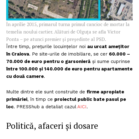
În aprilie 2015, primarul turna primul cancioc de mortar la
temelia noului cartier. Alături de Olguța se afla Victor
Ponta – pe atunci premier și președinte al PSD.
Între timp, prețurile locuințelor noi
au urcat amețitor
în Craiova
. Pe site-urile de imobiliare, se cer
60.000 –
70.000 de euro pentru o garsonieră
și sume cuprinse
între 100.000 și 140.000 de euro pentru apartamente
cu două camere
.
Multe dintre ele sunt construite de
firme apropiate
primăriei
, în timp ce
proiectul public bate pasul pe
loc
. PRESShub a detaliat cazul
AICI
.
Politică, afaceri și dosare