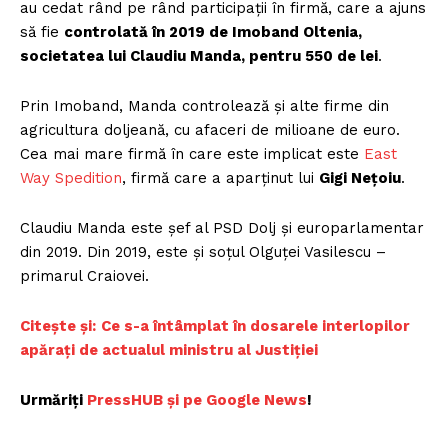
au cedat rând pe rând participații în firmă, care a ajuns
să fie
controlată în 2019 de Imoband Oltenia,
societatea lui Claudiu Manda, pentru 550 de lei
.
Prin Imoband, Manda controlează și alte firme din
agricultura doljeană, cu afaceri de milioane de euro.
Cea mai mare firmă în care este implicat este
East
Way Spedition
, firmă care a aparținut lui
Gigi Nețoiu
.
Claudiu Manda este șef al PSD Dolj și europarlamentar
din 2019. Din 2019, este și soțul Olguței Vasilescu –
primarul Craiovei.
Citește și:
Ce s-a întâmplat în dosarele interlopilor
apărați de actualul ministru al Justiției
Urmăriți
PressHUB și pe Google News
!