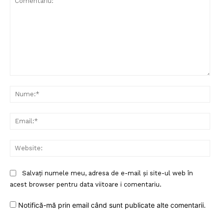
PRESShub
Despre noi / Echipa
Proiecte editoriale
Rețea
Contact
Comentariu:
Nu
Ema
Web
Salvați numele meu, adresa de e-mail și site-ul web în
acest browser pentru data viitoare i comentariu.
Notifică-mă prin email când sunt publicate alte comentarii.