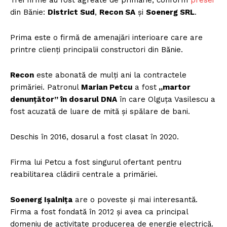
Trei firme au fost agreate de primărie, conform
presei
din Bănie:
District Sud
,
Recon SA
și
Soenerg SRL
.
Prima este o firmă de amenajări interioare care are
printre clienți principalii constructori din Bănie.
Recon
este abonată de mulți ani la contractele
primăriei. Patronul
Marian Petcu
a fost
„martor
denunțător” în dosarul DNA
în care Olguța Vasilescu a
fost acuzată de luare de mită și spălare de bani.
Deschis în 2016, dosarul a fost clasat în 2020.
Firma lui Petcu a fost singurul ofertant pentru
reabilitarea clădirii centrale a primăriei.
Soenerg Ișalnița
are o poveste și mai interesantă.
Firma a fost fondată în 2012 și avea ca principal
domeniu de activitate producerea de energie electrică.