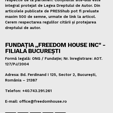
respectiv de la parteneri. Conținutul site-ului este
integral protejat de Legea Dreptului de Autor. Din
articolele publicate de PRESShub pot fi preluate
maxim 500 de semne, urmate de link la articol.
Cerem respectarea regulilor citării și protejarea
dreptului de autor.
FUNDAȚIA „FREEDOM HOUSE INC" -
FILIALA BUCUREȘTI
Formă legală: ONG / Fundație; Nr. înregistrare: AOT.
127/PJ/2004
Adresa: Bd. Ferdinand I 125, Sector 2, București,
România – 21387
Telefon: +40.743.291.261
E-mail: office@freedomhouse.ro