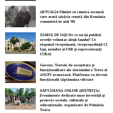
AKTUAL24 Filmări cu camera ascunsă
care arată sărăcia cruntă din România
comunistă în anii ’80
ZIARUL DE IAȘI De ce nu își publică
averile voluntar aleșii Iașului? Ce
răspund viceprimarii, vicepreședinții CJ
Iași, membri ai USR și reprezentanți
CURAJ
Guvern: Testele de securitate și
funcționalitate ale sistemului e-Terra al
ANCPI avansează. Platforma va deveni
funcțională săptămâna viitoare
SĂPTĂMÂNA ONLINE (BISTRIȚA)
Evenimente dedicate unor investiții și
proiecte sociale, culturale și
educaționale, organizate de Primăria
Teaca