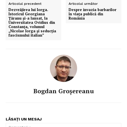
Articolul precedent
Articolul următor
Dezvrăjirea lui Iorga.
Despre invazia barbarilor
Istoricul Georgiana
în viața publică din
Ţăranu şi-a lansat, la
România
Universitatea Ovidius din
Constanţa, volumul
„Nicolae Iorga şi seducţia
fascismului italian”
Bogdan Groșereanu
Un proiect
FREEDOM HOUSE ROMÂNIA
LĂSAȚI UN MESAJ