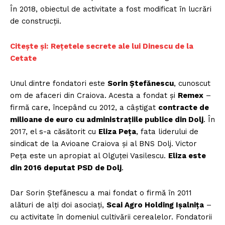
În 2018, obiectul de activitate a fost modificat în lucrări
de construcții.
Citește și:
Rețetele secrete ale lui Dinescu de la
Cetate
Unul dintre fondatori este
Sorin Ștefănescu
, cunoscut
om de afaceri din Craiova. Acesta a fondat și
Remex
–
firmă care, începând cu 2012, a câștigat
contracte de
milioane de euro cu administrațiile publice din Dolj
. În
2017, el s-a căsătorit cu
Eliza Peța
, fata liderului de
sindicat de la Avioane Craiova și al BNS Dolj. Victor
Peța este un apropiat al Olguței Vasilescu.
Eliza este
din 2016 deputat PSD de Dolj
.
Dar Sorin Ștefănescu a mai fondat o firmă în 2011
alături de alți doi asociați,
Scai Agro Holding Ișalnița
–
cu activitate în domeniul cultivării cerealelor. Fondatorii