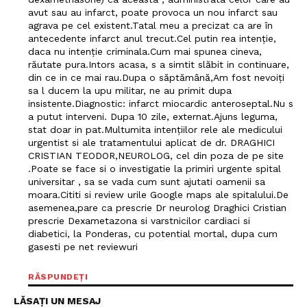
avut sau au infarct, poate provoca un nou infarct sau
agrava pe cel existent.Tatal meu a precizat ca are în
antecedente infarct anul trecut.Cel putin rea intenție,
daca nu intenție criminala.Cum mai spunea cineva,
răutate pura.Intors acasa, s a simtit slăbit in continuare,
din ce in ce mai rau.Dupa o săptămână,Am fost nevoiți
sa l ducem la upu militar, ne au primit dupa
insistente.Diagnostic: infarct miocardic anteroseptal.Nu s
a putut interveni. Dupa 10 zile, externat.Ajuns leguma,
stat doar in pat.Multumita intențiilor rele ale medicului
urgentist si ale tratamentului aplicat de dr. DRAGHICI
CRISTIAN TEODOR,NEUROLOG, cel din poza de pe site
.Poate se face si o investigatie la primiri urgente spital
universitar , sa se vada cum sunt ajutati oamenii sa
moara.Cititi si review urile Google maps ale spitalului.De
asemenea,pare ca prescrie Dr neurolog Draghici Cristian
prescrie Dexametazona si varstnicilor cardiaci si
diabetici, la Ponderas, cu potential mortal, dupa cum
gasesti pe net reviewuri
RĂSPUNDEȚI
LĂSAȚI UN MESAJ