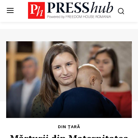
DIN ȚARĂ