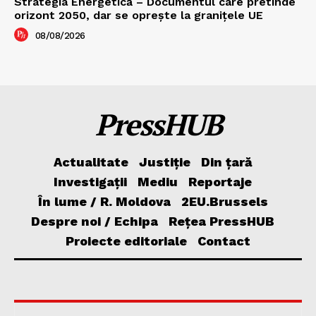
Strategia Energetică – Documentul care pretinde
orizont 2050, dar se oprește la granițele UE
08/08/2026
PressHUB
Actualitate
Justiție
Din țară
Investigații
Mediu
Reportaje
În lume / R. Moldova
2EU.Brussels
Despre noi / Echipa
Rețea PressHUB
Proiecte editoriale
Contact