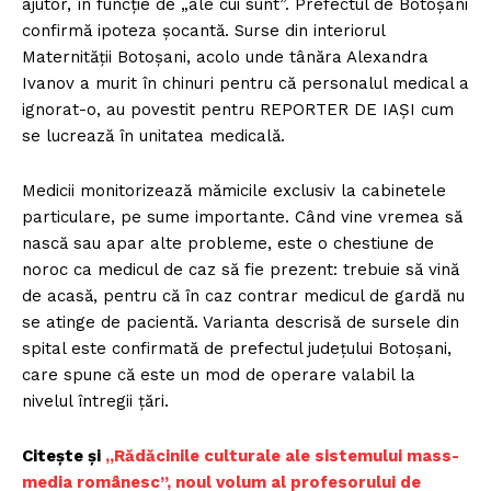
ajutor, în funcție de „ale cui sunt”. Prefectul de Botoșani
confirmă ipoteza șocantă. Surse din interiorul
Maternității Botoșani, acolo unde tânăra Alexandra
Ivanov a murit în chinuri pentru că personalul medical a
ignorat-o, au povestit pentru REPORTER DE IAȘI cum
se lucrează în unitatea medicală.
Medicii monitorizează mămicile exclusiv la cabinetele
particulare, pe sume importante. Când vine vremea să
nască sau apar alte probleme, este o chestiune de
noroc ca medicul de caz să fie prezent: trebuie să vină
de acasă, pentru că în caz contrar medicul de gardă nu
se atinge de pacientă. Varianta descrisă de sursele din
spital este confirmată de prefectul județului Botoșani,
care spune că este un mod de operare valabil la
nivelul întregii țări.
Citește și
„Rădăcinile culturale ale sistemului mass-
media românesc”, noul volum al profesorului de