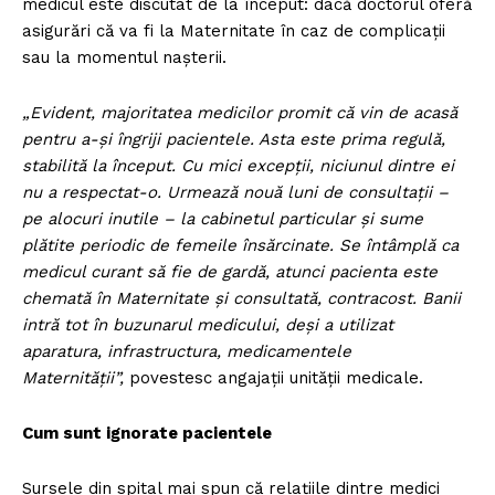
medicul este discutat de la început: dacă doctorul oferă
asigurări că va fi la Maternitate în caz de complicații
sau la momentul nașterii.
„Evident, majoritatea medicilor promit că vin de acasă
pentru a-și îngriji pacientele. Asta este prima regulă,
stabilită la început. Cu mici excepții, niciunul dintre ei
nu a respectat-o. Urmează nouă luni de consultații –
pe alocuri inutile – la cabinetul particular și sume
plătite periodic de femeile însărcinate. Se întâmplă ca
medicul curant să fie de gardă, atunci pacienta este
chemată în Maternitate și consultată, contracost. Banii
intră tot în buzunarul medicului, deși a utilizat
aparatura, infrastructura, medicamentele
Maternității”,
povestesc angajații unității medicale.
Cum sunt ignorate pacientele
Sursele din spital mai spun că relațiile dintre medici