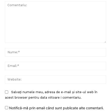
Comentariu:
Nu
Ema
Web
Un proiect
FREEDOM HOUSE ROMÂNIA
Salvați numele meu, adresa de e-mail și site-ul web în
acest browser pentru data viitoare i comentariu.
Notifică-mă prin email când sunt publicate alte comentarii.