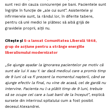
sunt reci din cauza concurenței pe bani. Pacientele sunt
îngrijite în funcție de „ale cui sunt”. Asistentele și
infirmierele sunt, la rândul lor, în diferite tabere,
pentru că unii medici le plătesc să aibă grijă de
gravidele proprii, alții nu.
Citește și
S-a lansat Comunitatea Liberală 1848,
grup de acțiune pentru a strânge energiile
liberalismului modernizator
„Se ajunge așadar la ignorarea pacientelor pe motiv că
sunt ale lui X sau Y. Iar dacă medicul care a promis timp
de 9 luni că va fi prezent la momentul nașterii, când se
ajunge efectiv la final, nu vine de acasă, cel de gardă nu
intervine. Pacienta nu l-a plătit timp de 9 luni, trebuie
să se ocupe cel care a luat banii de la început”
, explică
sursele din interiroul spitalului cum a fost posibil
decesul Alexandrei.