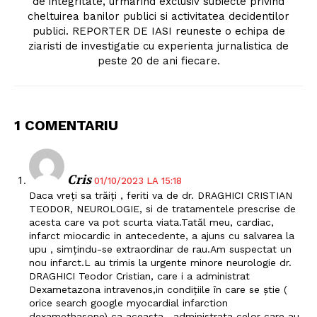
de integritate, urmarind exclusiv subiecte privind
cheltuirea banilor publici si activitatea decidentilor
publici. REPORTER DE IASI reuneste o echipa de
ziaristi de investigatie cu experienta jurnalistica de
peste 20 de ani fiecare.
1 COMENTARIU
Cris
01/10/2023 LA 15:18
Daca vreți sa trăiți , feriti va de dr. DRAGHICI CRISTIAN
TEODOR, NEUROLOGIE, si de tratamentele prescrise de
acesta care va pot scurta viata.Tatăl meu, cardiac,
infarct miocardic in antecedente, a ajuns cu salvarea la
upu , simțindu-se extraordinar de rau.Am suspectat un
nou infarct.L au trimis la urgente minore neurologie dr.
DRAGHICI Teodor Cristian, care i a administrat
Dexametazona intravenos,in condițiile în care se știe (
orice search google myocardial infarction
dexamethasone) ca aceasta , administrata celor care au