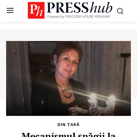
DIN ȚARĂ
Mecanismul șpăgii la