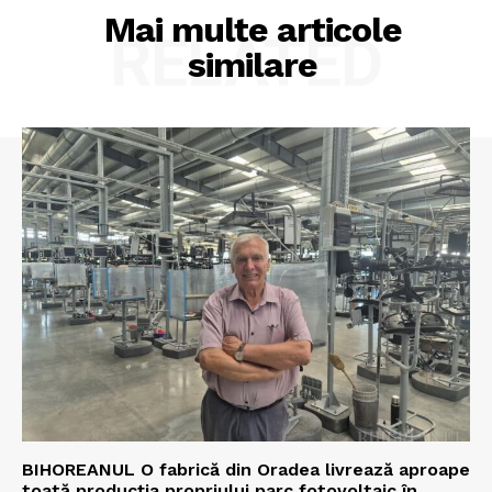
Mai multe articole
RELATED
similare
BIHOREANUL O fabrică din Oradea livrează aproape
toată producția propriului parc fotovoltaic în