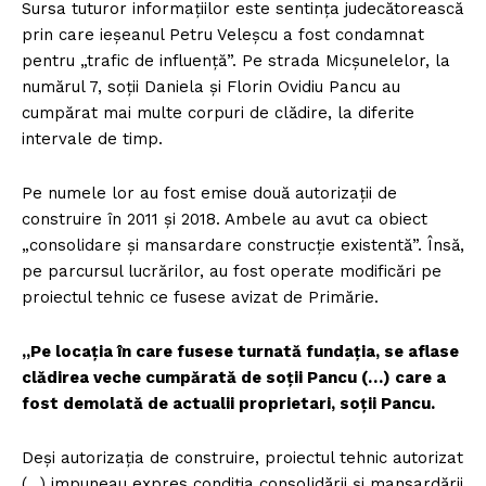
Sursa tuturor informațiilor este sentința judecătorească
prin care ieșeanul Petru Veleșcu a fost condamnat
pentru „trafic de influență”. Pe strada Micșunelelor, la
numărul 7, soții Daniela și Florin Ovidiu Pancu au
cumpărat mai multe corpuri de clădire, la diferite
intervale de timp.
Pe numele lor au fost emise două autorizații de
construire în 2011 și 2018. Ambele au avut ca obiect
„consolidare și mansardare construcție existentă”. Însă,
pe parcursul lucrărilor, au fost operate modificări pe
proiectul tehnic ce fusese avizat de Primărie.
„Pe locația în care fusese turnată fundația, se aflase
clădirea veche cumpărată de soții Pancu (…) care a
fost demolată de actualii proprietari, soții Pancu.
Deși autorizația de construire, proiectul tehnic autorizat
(…) impuneau expres condiția consolidării și mansardării