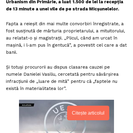
Urbanism din Primărie, a luat 1.500 de lei la recepția
de 13 minute a unei vile de pe strada Micșunelelor.
Fapta a reieșit din mai multe convorbiri înregistrate, a
fost susținută de mărturia proprietarului, a mituitorului,
au relatat-o și magistrații. „Plicul, când am urcat în
mașină, i l-am pus în gentucă”, a povestit cel care a dat
banii.
Și totuși procurorii au dispus clasarea cauzei pe
numele Danielei Vasiliu, cercetată pentru săvârșirea
infracțiunii de „luare de mită” pentru că „faptele nu
există în materialitatea lor”.
Citește articolul