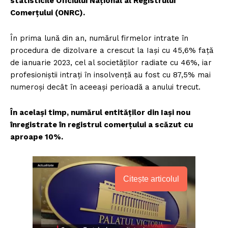
statisticile Oficiului Naţional al Registrului
Comerţului (ONRC).
În prima lună din an, numărul firmelor intrate în
procedura de dizolvare a crescut la Iaşi cu 45,6% faţă
de ianuarie 2023, cel al societăţilor radiate cu 46%, iar
profesioniştii intraţi în insolvenţă au fost cu 87,5% mai
numeroşi decât în aceeaşi perioadă a anului trecut.
În acelaşi timp, numărul entităţilor din Iaşi nou
înregistrate în registrul comerţului a scăzut cu
aproape 10%.
Citește articolul