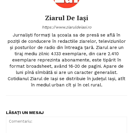
Ziarul De Iași
https://www.ziaruldeiasi.ro
Jurnalişti formaţi la şcoala sa de presă se află în
poziţii de conducere în redactiile ziarelor, televiziunilor
şi posturilor de radio din întreaga ţară. Ziarul are un
tiraj mediu zilnic 4.133 exemplare, din care 2.410
exemplare reprezinta abonamente, este tipărit în
format broadsheet, având 16-20 de pagini. Apare de
luni pînă sîmbătă si are un caracter generalist.
Cotidianul Ziarul de Iaşi se distribuie în judeţul Iaşi, atît
în mediul urban cît şi în cel rural.
LĂSAȚI UN MESAJ