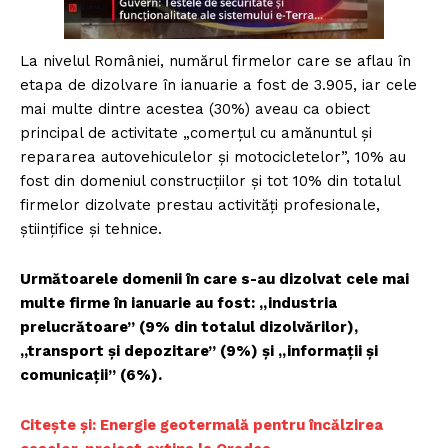
La nivelul României, numărul firmelor care se aflau în
etapa de dizolvare în ianuarie a fost de 3.905, iar cele
mai multe dintre acestea (30%) aveau ca obiect
principal de activitate „comerţul cu amănuntul şi
repararea autovehiculelor şi motocicletelor”, 10% au
fost din domeniul construcţiilor şi tot 10% din totalul
firmelor dizolvate prestau activităţi profesionale,
ştiinţifice şi tehnice.
Următoarele domenii în care s-au dizolvat cele mai
multe firme în ianuarie au fost: „industria
prelucrătoare” (9% din totalul dizolvărilor),
„transport şi depozitare” (9%) şi „informaţii şi
comunicaţii” (6%).
Citește și: Energie geotermală pentru încălzirea