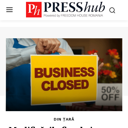
DIN ȚARĂ