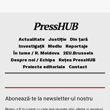
PressHUB
Actualitate
Justiție
Din țară
Investigații
Mediu
Reportaje
În lume / R. Moldova
2EU.Brussels
Despre noi / Echipa
Rețea PressHUB
Proiecte editoriale
Contact
Abonează-te la newsletter-ul nostru
Pentru a fi la curent cu cele mai recente știri, oferte și anunțuri