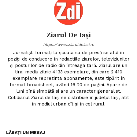
Ziarul De Iași
https://www.ziaruldeiasi.ro
Jurnalişti formaţi la şcoala sa de presă se află în
poziţii de conducere în redactiile ziarelor, televiziunilor
şi posturilor de radio din întreaga ţară. Ziarul are un
tiraj mediu zilnic 4.133 exemplare, din care 2.410
exemplare reprezinta abonamente, este tipărit în
format broadsheet, având 16-20 de pagini. Apare de
luni pînă sîmbătă si are un caracter generalist.
Cotidianul Ziarul de Iaşi se distribuie în judeţul Iaşi, atît
în mediul urban cît şi în cel rural.
LĂSAȚI UN MESAJ