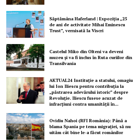
Săptămâna Haferland | Expoziţia „25
de ani de activitate Mihai Eminescu
Trust”, vernisată la Viscri
Castelul Miko din Olteni va deveni
muzeu şi va fi inclus în Ruta curiilor din
Transilvania
AKTUAL24 Instituție a statului, omagiu
lui Ion Iliescu pentru contribuția la
„păstrarea adevărului istoric” despre
Revoluție. Iliescu fusese acuzat de
infracțiuni contra umanității în...
Ovidiu Nahoi (RFI România): Până a
blama Spania pe tema migrației, să nu
uităm cât bine le-a făcut românilor