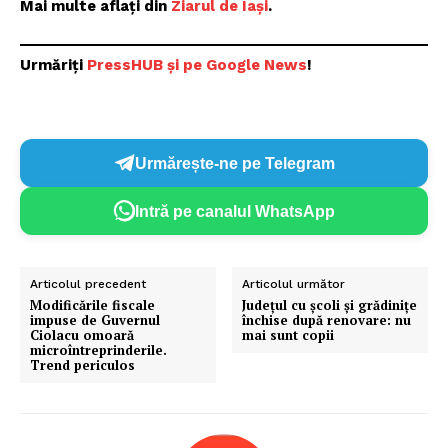
Mai multe aflați din
Ziarul de Iași
.
Urmăriți
P
ressHUB și pe Google News
!
Urmărește-ne pe Telegram
Intră pe canalul WhatsApp
Articolul precedent
Articolul următor
Modificările fiscale
Județul cu școli și grădinițe
impuse de Guvernul
închise după renovare: nu
Ciolacu omoară
mai sunt copii
microîntreprinderile.
Trend periculos