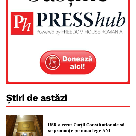
PRESShub
Despre noi / Echipa
Proiecte editoriale
Rețea
Contact
Știri de astăzi
USR a cerut Curții Constituționale să
se pronunțe pe noua lege ANI