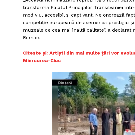
transforma Palatul Principilor Transilvaniei înt
mod viu, accesibil şi captivant. Ne onorează fap
competiţie europeană de asemenea prestigiu şi
muzeale de cea mai înaltă calitate”, a declarat 
Roman.
Citește și: Artişti din mai multe ţări vor evol
Miercurea-Ciuc