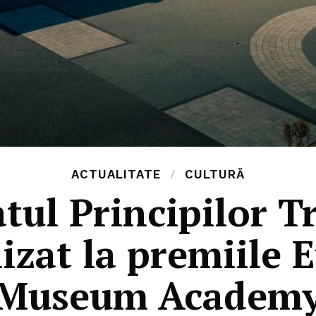
ACTUALITATE
CULTURĂ
tul Principilor Tr
izat la premiile 
Museum Academ