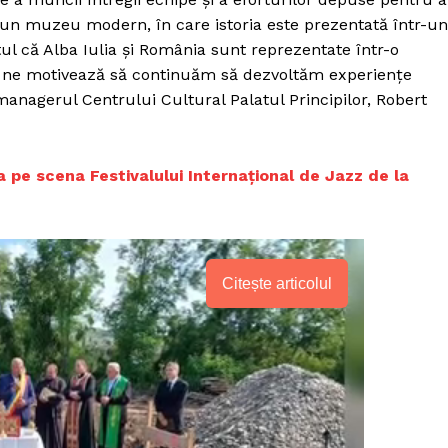
r-un muzeu modern, în care istoria este prezentată într-un
tul că Alba Iulia şi România sunt reprezentate într-o
 ne motivează să continuăm să dezvoltăm experienţe
managerul Centrului Cultural Palatul Principilor, Robert
ua pe scena Festivalului Internaţional de Jazz de la
Citește articolul
PRESShub
Despre noi / Echipa