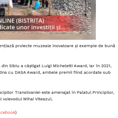
Proiecte editoriale
Rețea
Contact
iect
 HOUSE
NIA
denţiază proiecte muzeale inovatoare şi exemple de bună
n Sibiu a câştigat Luigi Micheletti Award, iar în 2021,
istins cu DASA Award, ambele premii fiind acordate sub
ipilor Transilvaniei este amenajat în Palatul Principilor,
şi voievodul Mihai Viteazul.
Facebook
)