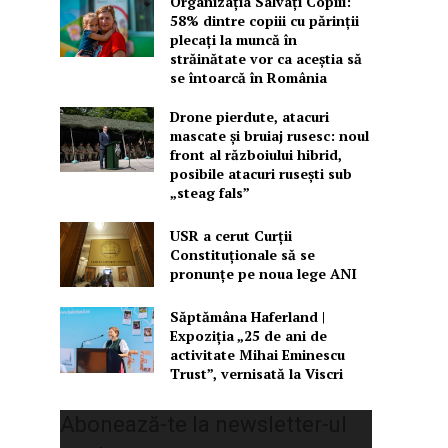
Organizația Salvați Copiii:
58% dintre copiii cu părinții
plecați la muncă în
străinătate vor ca aceștia să
se întoarcă în România
Drone pierdute, atacuri
mascate și bruiaj rusesc: noul
front al războiului hibrid,
posibile atacuri rusești sub
„steag fals”
USR a cerut Curții
Constituționale să se
pronunțe pe noua lege ANI
Săptămâna Haferland |
Expoziţia „25 de ani de
activitate Mihai Eminescu
Trust”, vernisată la Viscri
Abonează-te la newsletter-ul