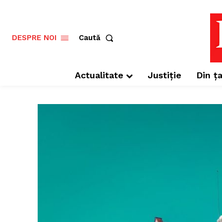
Caută
DESPRE NOI
Actualitate
Justiție
Din ța