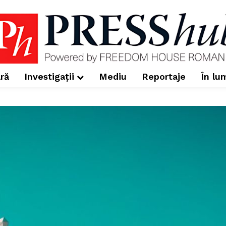
ră
Investigații
Mediu
Reportaje
În lu