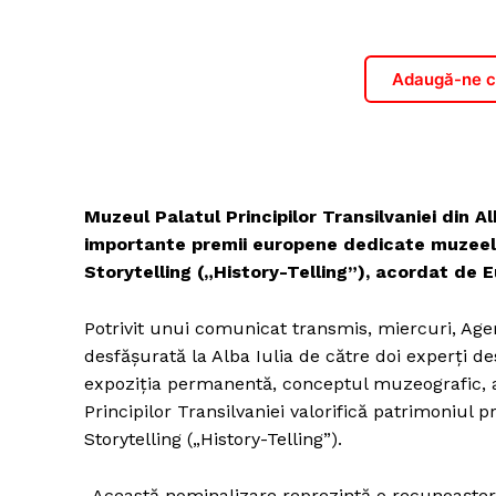
Adaugă-ne ca
Muzeul Palatul Principilor Transilvaniei din Al
importante premii europene dedicate muzeelo
Storytelling („History-Telling”), acordat 
Potrivit unui comunicat transmis, miercuri, Ager
desfăşurată la Alba Iulia de către doi experţi 
expoziţia permanentă, conceptul muzeografic, ac
Principilor Transilvaniei valorifică patrimoniul pr
Storytelling („History-Telling”).
„Această nominalizare reprezintă o recunoaştere