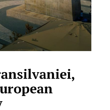
ansilvaniei,
European
y