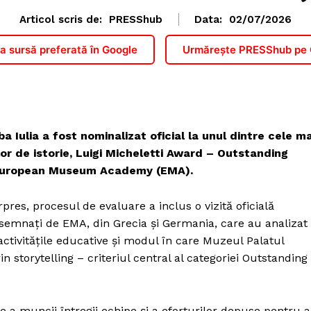
Articol scris de:
PRESShub
Data:
02/07/2026
 sursă preferată în Google
Urmărește PRESShub pe
ba Iulia a fost nominalizat oficial la unul dintre cele ma
r de istorie, Luigi Micheletti Award – Outstanding
de European Museum Academy (EMA).
pres, procesul de evaluare a inclus o vizită oficială
desemnaţi de EMA, din Grecia şi Germania, care au analizat
tivităţile educative şi modul în care Muzeul Palatul
in storytelling – criteriul central al categoriei Outstanding
 a muncii întregii echipe şi a eforturilor depuse pentru a