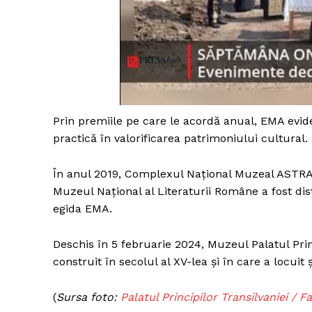
Un pro
FREEDOM
ROMÂ
Prin premiile pe care le acordă anual, EMA evi
practică în valorificarea patrimoniului cultural.
În anul 2019, Complexul Naţional Muzeal ASTRA di
Muzeul Naţional al Literaturii Române a fost d
egida EMA.
Deschis în 5 februarie 2024, Muzeul Palatul Princ
construit în secolul al XV-lea şi în care a locuit 
(
Sursa foto:
Palatul Principilor Transilvaniei / 