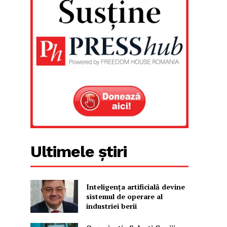
Ultimele știri
Inteligența artificială devine
sistemul de operare al
industriei berii