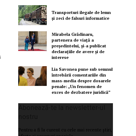
Transporturi ilegale de lemn
și zeci de falsuri informatice
Mirabela Grădinaru,
partenera de viață a
președintelui, și-a publicat
declarațiile de avere și de
i
interese
Lia Savonea pune sub semnul
întrebării comentariile din
mass-media despre dosarele
penale: „Un fenomen de
exces de dezbatere juridică”
Abonează-te la newsletter-ul
nostru
Pentru a fi la curent cu cele mai recente știri,
oferte și anunțuri speciale.