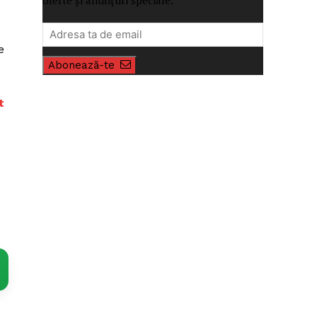
.
e
Abonează-te
t