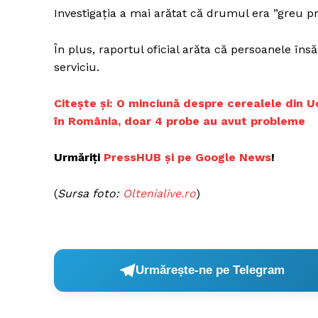
Investigația a mai arătat că drumul era ”greu pr
În plus, raportul oficial arăta că persoanele îns
serviciu.
C
itește și: O minciună despre cerealele din 
în România, doar 4 probe au avut probleme
Urmăriți
P
ressHUB și pe Google News
!
(
Sursa foto:
Ol
tenialive.ro
)
Urmărește-ne pe Telegram