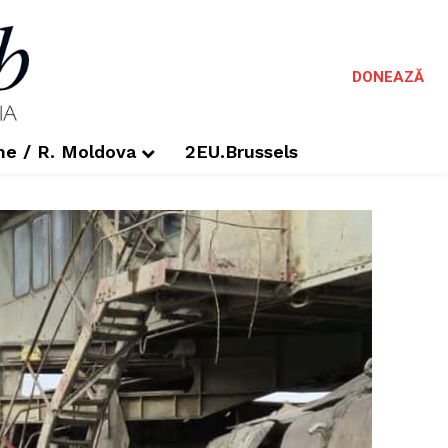
DONEAZĂ
me / R. Moldova
2EU.Brussels