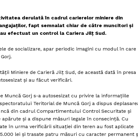
tivitatea derulată în cadrul carierelor miniere din
 angajaților, fapt semnalat chiar de către muncitori și
au efectuat un control la Cariera Jilț Sud.
lele de socializare, apar periodic imagini cu modul în care
 Gorj.
tății Miniere de Carieră Jilț Sud, de această dată în presa
osesizat și au făcut verificări.
de Muncă Gorj s-a autosesizat cu privire la informațiile
Inspectoratului Teritorial de Muncă Gorj a dispus deplasare
uncă din cadrul Compartimentului Control Securitate și
e apărute și a dispune măsuri legale în consecință. Cu
e în urma verificării situației din teren au fost aplicate
15.000 lei și trasate patru măsuri cu caracter permanent ș