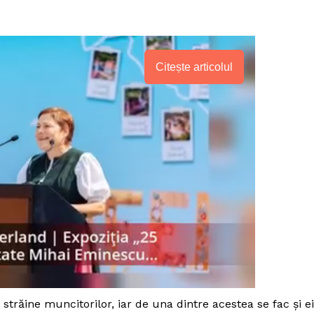
Citește articolul
PRESShub
Despre noi / Echipa
 străine muncitorilor, iar de una dintre acestea se fac și ei