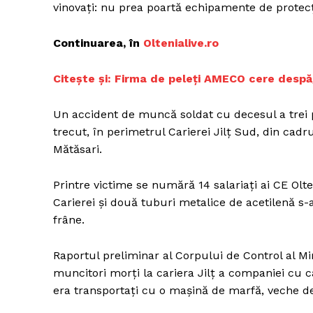
vinovați: nu prea poartă echipamente de protecț
Continuarea, în
O
ltenialive.ro
Un pro
C
itește și: Firma de peleți AMECO cere despă
FREEDOM
ROMÂ
Un accident de muncă soldat cu decesul a trei pe
trecut, în perimetrul Carierei Jilţ Sud, din cadr
Mătăsari.
Printre victime se numără 14 salariaţi ai CE Olt
Carierei şi două tuburi metalice de acetilenă s
frâne.
Raportul preliminar al Corpului de Control al Min
muncitori morți la cariera Jilț a companiei cu 
era transportați cu o mașină de marfă, veche de