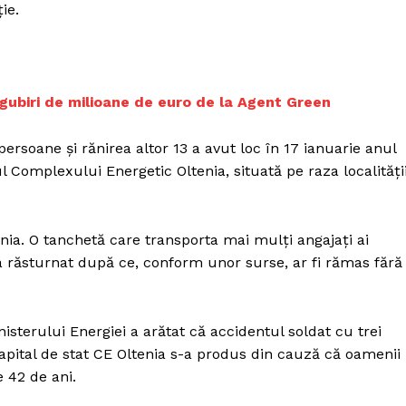
Proiecte editoriale
ie.
Rețea
Contact
iect
gubiri de milioane de euro de la Agent Green
 HOUSE
NIA
rsoane şi rănirea altor 13 a avut loc în 17 ianuarie anul
ul Complexului Energetic Oltenia, situată pe raza localităţi
enia. O tanchetă care transporta mai mulţi angajaţi ai
-a răsturnat după ce, conform unor surse, ar fi rămas fără
isterului Energiei a arătat că accidentul soldat cu trei
capital de stat CE Oltenia s-a produs din cauză că oamenii
 42 de ani.