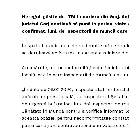
Nereguli găsite de ITM la cariera din Gorj. Ac
județul Gorj continuă să pună în pericol viața
confirmat, luni, de inspectorii de muncă care 
În spațiul public, de cele mai multe ori pe rețe
se derulează activitatea în carierele miniere din
Au apărut și cu neconformitățile din incinta Uni
locală, caz în care inspectorii de muncă s-au aut
„În data de 26.02.2024, Inspectoratul Teritorial 
apărute în presa locală, iar Inspectorul-Șef al 
de urgență la fața loculuia doi inspectori de m
Sănătate în Muncă pentru a verifica informațiil
această ocazie, pentru neconformitățile constatat
patru sancțiuni contravenționale în valoare de 