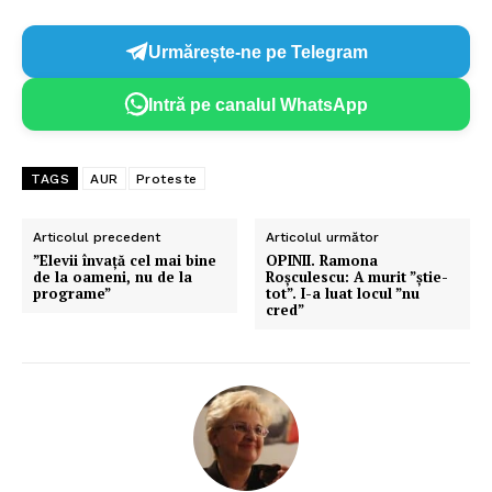
Urmărește-ne pe Telegram
Intră pe canalul WhatsApp
TAGS
AUR
Proteste
Articolul precedent
Articolul următor
”Elevii învață cel mai bine
OPINII. Ramona
de la oameni, nu de la
Roșculescu: A murit ”știe-
programe”
tot”. I-a luat locul ”nu
cred”