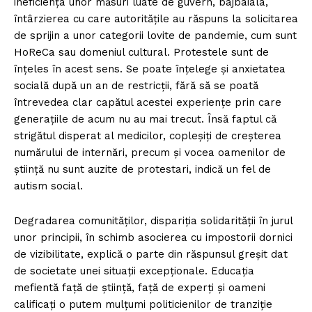
ineficiența unor măsuri luate de guvern, bâjbâiala,
întârzierea cu care autoritățile au răspuns la solicitarea
de sprijin a unor categorii lovite de pandemie, cum sunt
HoReCa sau domeniul cultural. Protestele sunt de
înțeles în acest sens. Se poate înțelege și anxietatea
socială după un an de restricții, fără să se poată
întrevedea clar capătul acestei experiențe prin care
generațiile de acum nu au mai trecut. Însă faptul că
strigătul disperat al medicilor, copleșiți de creșterea
numărului de internări, precum și vocea oamenilor de
știință nu sunt auzite de protestari, indică un fel de
autism social.
Degradarea comunităților, dispariția solidarității în jurul
unor principii, în schimb asocierea cu impostorii dornici
de vizibilitate, explică o parte din răspunsul greșit dat
de societate unei situații excepționale. Educația
mefientă față de știință, față de experți și oameni
calificați o putem mulțumi politicienilor de tranziție