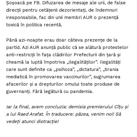
Șoșoacă pe FB. Difuzarea de mesaje ale urii, de false
direcții pentru cetățenii dezorientați, de îndemnuri
iresponsabile, fac din unii membri AUR o prezență
toxică în politica recentă.
Până azi-noapte erau doar câteva prezențe de la
partid. Azi AUR anunță public că se alătură protestelor
anti-restricții în fața clădirilor Prefecturii din țară și
cheamă la luptă împotriva „ilegalităților”. Ilegalități
care sunt definite ca „psihoza”, „dictatura”, „tirania
mediatică în promovarea vaccinurilor”, sugrumarea
afacerilor și a drepturilor omului toate produse de
guvernanți. Fără legătură cu pandemia.
Iar la final, avem concluzia: demisia premierului Cîțu și
a lui Raed Arafat. În traducere: păzea, venim noi! Să
vedeți atunci distracție!