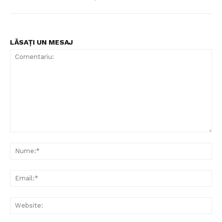
LĂSAȚI UN MESAJ
Comentariu:
Nu
Ema
Web