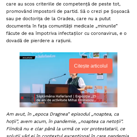
care au scos criteriile de competență de peste tot,
promovând impostorii de partid. Să o crezi pe Șoșoacă
sau pe doctorița de la Oradea, care nu a putut
documenta în fața comunității medicale „minunile”
făcute de ea împotriva infectaților cu coronavirus, e o
dovadă de pierdere a rațiunii.
Citește articolul
Am avut, în „epoca Dragnea” episodul „noaptea, ca
hoții”, avem acum, în pandemie, „noaptea ca netoții”.
Fiindcă nu e clar până la urmă ce vor protestatarii, ce
soluții văd ei în contextul excepțional în care pandemia