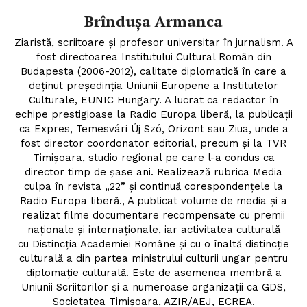
Brîndușa Armanca
Ziaristă, scriitoare şi profesor universitar în jurnalism. A
fost directoarea Institutului Cultural Român din
Budapesta (2006-2012), calitate diplomatică în care a
deținut președinția Uniunii Europene a Institutelor
Culturale, EUNIC Hungary. A lucrat ca redactor în
echipe prestigioase la Radio Europa liberă, la publicații
ca Expres, Temesvári Új Szó, Orizont sau Ziua, unde a
fost director coordonator editorial, precum și la TVR
Timişoara, studio regional pe care l-a condus ca
director timp de şase ani. Realizează rubrica Media
culpa în revista „22” și continuă corespondențele la
Radio Europa liberă., A publicat volume de media și a
realizat filme documentare recompensate cu premii
naționale și internaționale, iar activitatea culturală
cu Distincția Academiei Române și cu o înaltă distincție
culturală a din partea ministrului culturii ungar pentru
diplomație culturală. Este de asemenea membră a
Uniunii Scriitorilor și a numeroase organizații ca GDS,
Societatea Timișoara, AZIR/AEJ, ECREA.