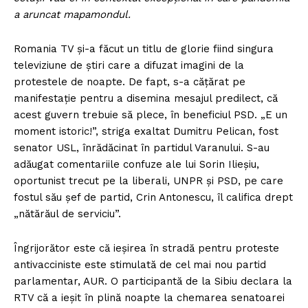
a aruncat mapamondul.
Romania TV și-a făcut un titlu de glorie fiind singura
televiziune de știri care a difuzat imagini de la
protestele de noapte. De fapt, s-a cățărat pe
manifestație pentru a disemina mesajul predilect, că
acest guvern trebuie să plece, în beneficiul PSD. „E un
moment istoric!”, striga exaltat Dumitru Pelican, fost
senator USL, înrădăcinat în partidul Varanului. S-au
adăugat comentariile confuze ale lui Sorin Ilieșiu,
oportunist trecut pe la liberali, UNPR și PSD, pe care
fostul său șef de partid, Crin Antonescu, îl califica drept
„nătărăul de serviciu”.
Îngrijorător este că ieșirea în stradă pentru proteste
antivacciniste este stimulată de cel mai nou partid
parlamentar, AUR. O participantă de la Sibiu declara la
RTV că a ieșit în plină noapte la chemarea senatoarei