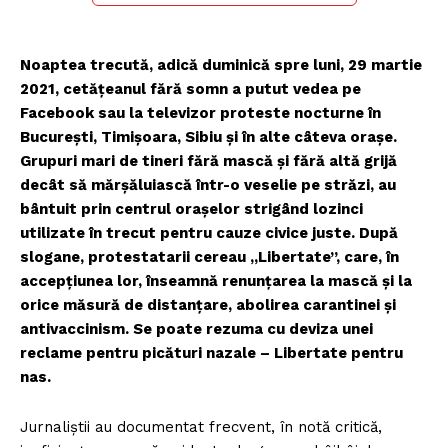
Noaptea trecută, adică duminică spre luni, 29 martie
2021, cetățeanul fără somn a putut vedea pe
Facebook sau la televizor proteste nocturne în
București, Timișoara, Sibiu și în alte câteva orașe.
Grupuri mari de tineri fără mască și fără altă grijă
decât să mărșăluiască într-o veselie pe străzi, au
bântuit prin centrul orașelor strigând lozinci
utilizate în trecut pentru cauze civice juste. După
slogane, protestatarii cereau „Libertate”, care, în
accepțiunea lor, înseamnă renunțarea la mască și la
orice măsură de distanțare, abolirea carantinei și
antivaccinism. Se poate rezuma cu deviza unei
reclame pentru picături nazale – Libertate pentru
nas.
Jurnaliștii au documentat frecvent, în notă critică,