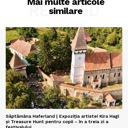
Mai multe articole
RELATED
similare
Săptămâna Haferland | Expoziţia artistei Kira Hagi
şi Treasure Hunt pentru copii – în a treia zi a
festivalului