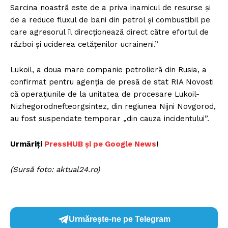
Sarcina noastră este de a priva inamicul de resurse și
de a reduce fluxul de bani din petrol și combustibil pe
care agresorul îl direcționează direct către efortul de
război și uciderea cetățenilor ucraineni.”
Lukoil, a doua mare companie petrolieră din Rusia, a
confirmat pentru agenția de presă de stat RIA Novosti
că operațiunile de la unitatea de procesare Lukoil-
Nizhegorodnefteorgsintez, din regiunea Nijni Novgorod,
au fost suspendate temporar „din cauza incidentului”.
Urmăriți
P
ressHUB și pe Google News
!
(
Sursă foto: aktual24.ro
)
Urmărește-ne pe Telegram