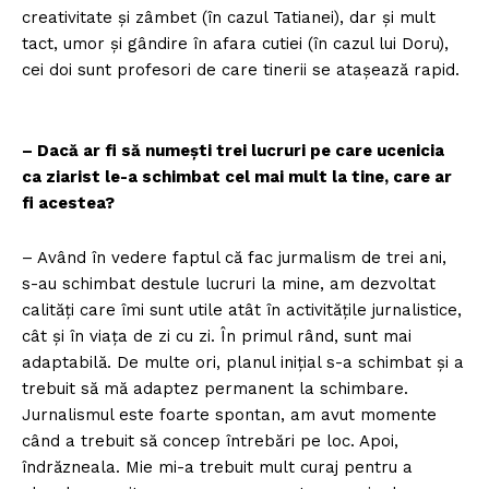
creativitate și zâmbet (în cazul Tatianei), dar și mult
tact, umor și gândire în afara cutiei (în cazul lui Doru),
cei doi sunt profesori de care tinerii se atașează rapid.
– Dacă ar fi să numești trei lucruri pe care ucenicia
ca ziarist le-a schimbat cel mai mult la tine, care ar
fi acestea?
– Având în vedere faptul că fac jurmalism de trei ani,
s-au schimbat destule lucruri la mine, am dezvoltat
calități care îmi sunt utile atât în activitățile jurnalistice,
cât și în viața de zi cu zi. În primul rând, sunt mai
adaptabilă. De multe ori, planul inițial s-a schimbat și a
trebuit să mă adaptez permanent la schimbare.
Jurnalismul este foarte spontan, am avut momente
când a trebuit să concep întrebări pe loc. Apoi,
îndrăzneala. Mie mi-a trebuit mult curaj pentru a