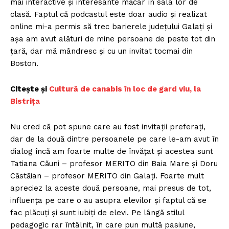
mai interactive și interesante măcar în sala lor de
clasă. Faptul că podcastul este doar audio și realizat
online mi-a permis să trec barierele județului Galați și
așa am avut alături de mine persoane de peste tot din
țară, dar mă mândresc și cu un invitat tocmai din
Boston.
Citește și
Cultură de canabis în loc de gard viu, la
Bistrița
Nu cred că pot spune care au fost invitații preferați,
dar de la două dintre persoanele pe care le-am avut în
dialog încă am foarte multe de învățat şi acestea sunt
Tatiana Căuni – profesor MERITO din Baia Mare și Doru
Căstăian – profesor MERITO din Galați. Foarte mult
apreciez la aceste două persoane, mai presus de tot,
influența pe care o au asupra elevilor și faptul că se
fac plăcuți și sunt iubiți de elevi. Pe lângă stilul
pedagogic rar întâlnit, în care pun multă pasiune,