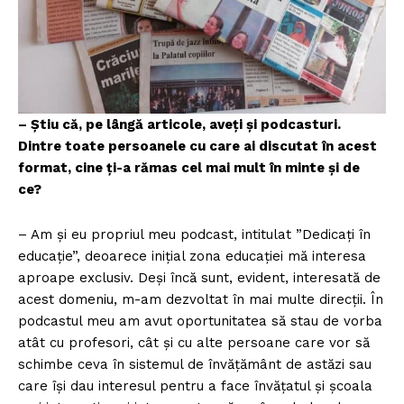
– Ştiu că, pe lângă articole, aveţi şi podcasturi.
Dintre toate persoanele cu care ai discutat în acest
format, cine ți-a rămas cel mai mult în minte și de
ce?
– Am și eu propriul meu podcast, intitulat ”Dedicați în
educație”, deoarece inițial zona educației mă interesa
aproape exclusiv. Deși încă sunt, evident, interesată de
acest domeniu, m-am dezvoltat în mai multe direcţii. În
podcastul meu am avut oportunitatea să stau de vorba
atât cu profesori, cât și cu alte persoane care vor să
schimbe ceva în sistemul de învățământ de astăzi sau
care își dau interesul pentru a face învățatul și școala