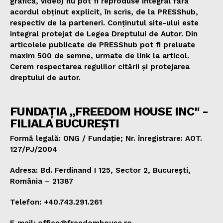
grafică, video) nu pot fi reproduse integral fără
acordul obținut explicit, în scris, de la PRESShub,
respectiv de la parteneri. Conținutul site-ului este
integral protejat de Legea Dreptului de Autor. Din
articolele publicate de PRESShub pot fi preluate
maxim 500 de semne, urmate de link la articol.
Cerem respectarea regulilor citării și protejarea
dreptului de autor.
FUNDAȚIA „FREEDOM HOUSE INC" -
FILIALA BUCUREȘTI
Formă legală: ONG / Fundație; Nr. înregistrare: AOT.
127/PJ/2004
Adresa: Bd. Ferdinand I 125, Sector 2, București,
România – 21387
Telefon: +40.743.291.261
E-mail: office@freedomhouse.ro