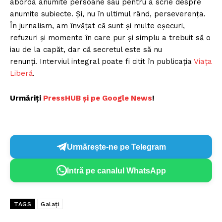
aborda anumite persoane sau pentru a scrie despre
anumite subiecte. Şi, nu în ultimul rând, perseverenţa.
În jurnalism, am învățat că sunt și multe eșecuri,
refuzuri și momente în care pur și simplu a trebuit să o
iau de la capăt, dar că secretul este să nu
renunţi. Interviul integral poate fi citit în publicația
Viața
Liberă
.
Urmăriți
PressHUB și pe Google News
!
Urmărește-ne pe Telegram
Intră pe canalul WhatsApp
TAGS
Galați