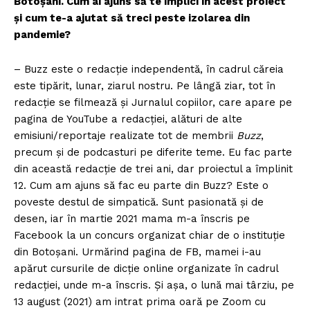
Botoșani. Cum ai ajuns să te implici în acest proiect
și cum te-a ajutat să treci peste izolarea din
pandemie?
– Buzz este o redacție independentă, în cadrul căreia
este tipărit, lunar, ziarul nostru. Pe lângă ziar, tot în
redacție se filmează și Jurnalul copiilor, care apare pe
pagina de YouTube a redacției, alături de alte
emisiuni/reportaje realizate tot de membrii
B
uzz
,
precum şi de podcasturi pe diferite teme. Eu fac parte
din această redacție de trei ani, dar proiectul a împlinit
12. Cum am ajuns să fac eu parte din Buzz? Este o
poveste destul de simpatică. Sunt pasionată și de
desen, iar în martie 2021 mama m-a înscris pe
Facebook la un concurs organizat chiar de o instituție
din Botoșani. Urmărind pagina de FB, mamei i-au
apărut cursurile de dicție online organizate în cadrul
redacţiei, unde m-a înscris. Și așa, o lună mai târziu, pe
13 august (2021) am intrat prima oară pe Zoom cu