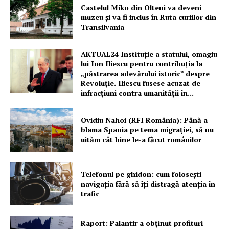
Castelul Miko din Olteni va deveni
muzeu şi va fi inclus în Ruta curiilor din
Transilvania
AKTUAL24 Instituție a statului, omagiu
lui Ion Iliescu pentru contribuția la
„păstrarea adevărului istoric” despre
Revoluție. Iliescu fusese acuzat de
infracțiuni contra umanității în...
Ovidiu Nahoi (RFI România): Până a
blama Spania pe tema migrației, să nu
uităm cât bine le-a făcut românilor
Telefonul pe ghidon: cum folosești
navigația fără să îți distragă atenția în
trafic
Raport: Palantir a obținut profituri