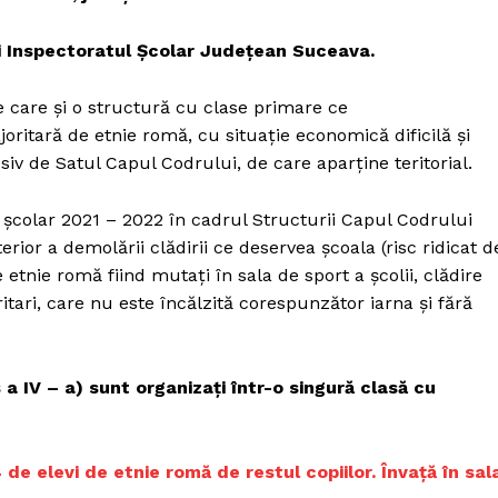
Proiecte editoriale
Rețea
i Inspectoratul Școlar Județean Suceava.
Contact
iect
re care și o structură cu clase primare ce
 HOUSE
ritară de etnie romă, cu situație economică dificilă și
NIA
siv de Satul Capul Codrului, de care aparține teritorial.
 școlar 2021 – 2022 în cadrul Structurii Capul Codrului
erior a demolării clădirii ce deservea școala (risc ridicat d
 etnie romă fiind mutați în sala de sport a școlii, clădire
ritari, care nu este încălzită corespunzător iarna și fără
 a IV – a) sunt organizați într-o singură clasă cu
de elevi de etnie romă de restul copiilor. Învață în sal