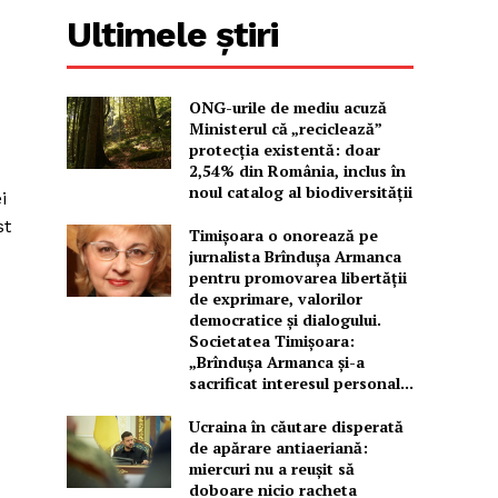
Ultimele știri
ONG-urile de mediu acuză
Ministerul că „reciclează”
protecția existentă: doar
2,54% din România, inclus în
noul catalog al biodiversității
i
st
Timișoara o onorează pe
jurnalista Brîndușa Armanca
pentru promovarea libertății
de exprimare, valorilor
democratice și dialogului.
Societatea Timișoara:
„Brîndușa Armanca și-a
sacrificat interesul personal...
Ucraina în căutare disperată
de apărare antiaeriană:
miercuri nu a reușit să
doboare nicio racheta