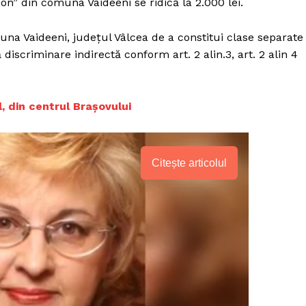
” din comuna Vaideeni se ridică la 2.000 lei.
na Vaideeni, județul Vâlcea de a constitui clase separate
ă discriminare indirectă conform art. 2 alin.3, art. 2 alin 4
l, din centrul Brașovului
Citește articolul