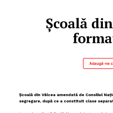
Școală di
format
Adaugă-ne ca
Școală din Vâlcea amendată de Consiliul Naţ
segregare, după ce a constituit clase separate 