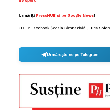
de sport
Urmăriți
P
ressHUB și pe Google News
!
FOTO: Facebook Şcoala Gimnazială „Luca Solom
Urmărește-ne pe Telegram