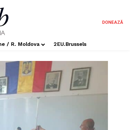
DONEAZĂ
me / R. Moldova
2EU.Brussels