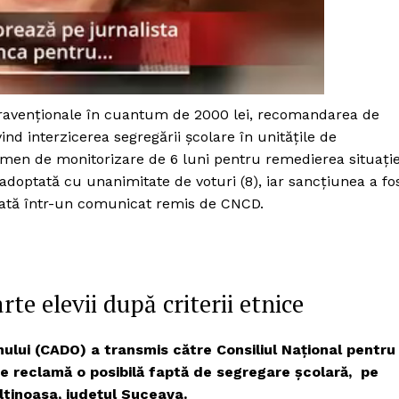
ntravenționale în cuantum de 2000 lei, recomandarea de
nd interzicerea segregării școlare în unitățile de
rmen de monitorizare de 6 luni pentru remedierea situație
adoptată cu unanimitate de voturi (8), iar sancțiunea a fo
 arată într-un comunicat remis de CNCD.
te elevii după criterii etnice
PRESShub
ului (CADO) a transmis către Consiliul Național pentru
re reclamă o posibilă faptă de segregare școlară, pe
Despre noi / Echipa
ăltinoasa, județul Suceava.