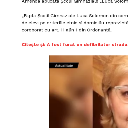
Amenda aplicată Şcolii Gimnaziale „Luca Solomon
„Fapta Școlii Gimnaziale Luca Solomon din comu
de elevi pe criteriile etnie și domiciliu reprezint
coroborat cu art. 11 alin 1 din Ordonanță.
Citește și: A fost furat un defibrilator strada