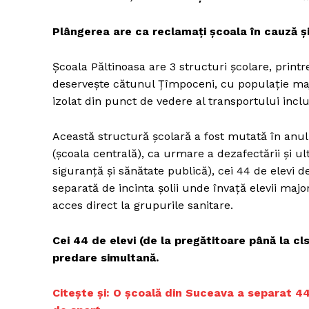
Plângerea are ca reclamați școala în cauză ș
Un pro
Școala Păltinoasa are 3 structuri școlare, print
FREEDOM
deservește
cătunul Țîmpoceni, cu populație majo
ROMÂ
izolat din punct de vedere al transportului inclu
Această structură școlară a fost mutată în anul
(școala centrală), ca urmare a dezafectării și ult
siguranță și sănătate publică), cei 44 de elevi de
separată de incinta șolii unde învață elevii majo
acces direct la grupurile sanitare.
Cei 44 de elevi (de la pregătitoare până la cls
predare simultană.
Citește și: O școală din Suceava a separat 44 