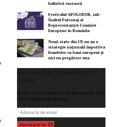
balistică rusească
Festivalul APOLODOR, sub
Înaltul Patronaj al
Reprezentanței Comisiei
Europene în România
Nouă state din UE nu au o
strategie națională împotriva
fraudelor cu bani europeni și
nici nu pregătesc una
e
Abonează-te la newsletter-ul
nostru
Pentru a fi la curent cu cele mai recente știri,
oferte și anunțuri speciale.
a
Abonează-te