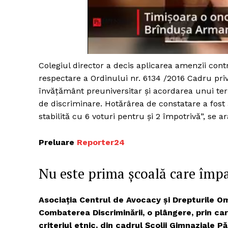
Colegiul director a decis aplicarea amenzii co
respectare a Ordinului nr. 6134 /2016 Cadru privi
învățământ preuniversitar și acordarea unui te
de discriminare. Hotărârea de constatare a fost 
stabilită cu 6 voturi pentru și 2 împotrivă”, se
Preluare
Reporter24
Nu este prima școală care împar
Asociația Centrul de Avocacy și Drepturile Om
Combaterea Discriminării, o plângere, prin ca
criteriul etnic, din cadrul Școlii Gimnaziale P