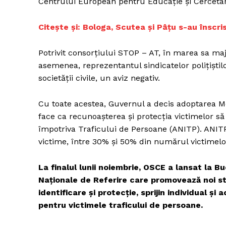
Centrului European pentru Educație și Cercetar
Citește și: Bologa, Scutea şi Pâţu s-au înscr
Un pro
Potrivit consorțiului STOP – AT, în marea sa majo
FREEDOM
asemenea, reprezentantul sindicatelor polițiștilo
ROMÂ
societății civile, un aviz negativ.
Cu toate acestea, Guvernul a decis adoptarea M
face ca recunoașterea și protecția victimelor să 
împotriva Traficului de Persoane (ANITP). ANITP
victime, între 30% și 50% din numărul victimel
La finalul lunii noiembrie, OSCE a lansat la 
Naționale de Referire care promovează noi st
identificare și protecție, sprijin individual și a
pentru victimele traficului de persoane.