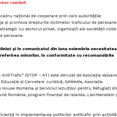
oresc românii
adru național de cooperare prin care autoritățile
eja și promova drepturile victimelor traficului de persoane
trategic cu sectorul privat, organizații ale societății civile
 de persoane.
liniat și în comunicatul din luna noiembrie necesitatea
referirea minorilor, în conformitate cu recomandările
 AntiTrafic” (STOP – AT) este derulat de Asociația Valoare
Educație și Cercetare Juridică, G4Media, Asociația
House România și Serviciul Iezuiților pentru Refugiați di
Fund România, program finanțat de Islanda, Liechtenstein ș
ciență în implementarea politicilor antitrafic prin activită