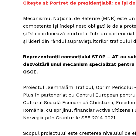
Citește și: Portret de prezidențiabil: ce își d
Mecanismul Național de Referire (MNR) este un c
competente își îndeplinesc obligațiile de a prot
și își coordonează eforturile într-un parteneriat s
și lideri din rândul supraviețuitorilor traficului
Reprezentanții consorțiului STOP – AT au sub
dezvoltării unui mecanism specializat pentru 
OSCE.
Proiectul „Semnalăm Traficul, Oprim Pericolul –
Plus în parteneriat cu Centrul European pentru 
Cultural Socială Economică Christiana, Freedom 
România, cu sprijinul financiar Active Citizens 
Norvegia prin Granturile SEE 2014-2021.
Scopul proiectului este creșterea nivelului de efi