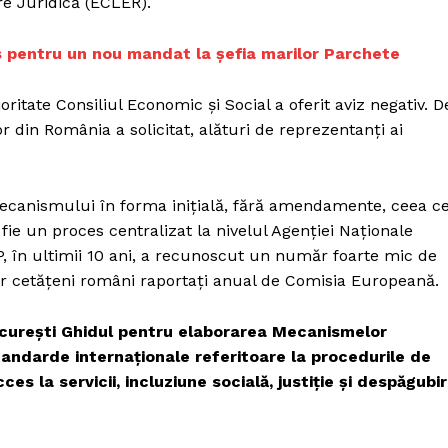
e Juridică (ECLER).
Proiecte editoriale
Rețea
is pentru un nou mandat la şefia marilor Parchete
Contact
iect
ritate Consiliul Economic și Social a oferit aviz negativ. D
 HOUSE
r din România a solicitat, alături de reprezentanți ai
NIA
ecanismului în forma inițială, fără amendamente, ceea c
fie un proces centralizat la nivelul Agenției Naționale
, în ultimii 10 ani, a recunoscut un număr foarte mic de
or cetățeni români raportați anual de Comisia Europeană.
București Ghidul pentru elaborarea Mecanismelor
andarde internaționale referitoare la procedurile de
cces la servicii, incluziune socială, justiție și despăgubir