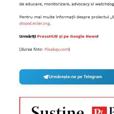
de educare, monitorizare, advocacy si watchdog
Pentru mai multe informații despre proiectul „S
stopat.ecler.org
.
Urmăriți
PressHUB și pe Google News
!
(
Sursa foto:
Pixabay.com
)
Urmărește-ne pe Telegram