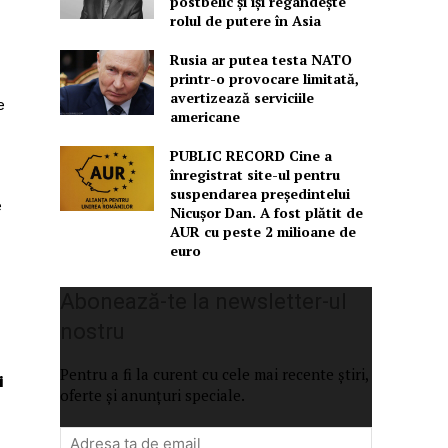
postbelic și își regândește
rolul de putere în Asia
Rusia ar putea testa NATO
printr-o provocare limitată,
avertizează serviciile
e
americane
PUBLIC RECORD Cine a
înregistrat site-ul pentru
suspendarea președintelui
e
Nicușor Dan. A fost plătit de
AUR cu peste 2 milioane de
euro
Abonează-te la newsletter-ul
nostru
Pentru a fi la curent cu cele mai recente știri,
i
oferte și anunțuri speciale.