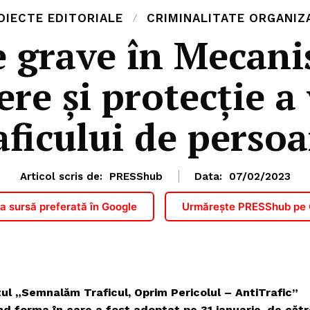
OIECTE EDITORIALE
CRIMINALITATE ORGANIZ
e grave în Mecani
re și protecție a
aficului de perso
Articol scris de:
PRESShub
Data:
07/02/2023
 sursă preferată în Google
Urmărește PRESShub pe
tul „Semnalăm Traficul, Oprim Pericolul – AntiTrafic”
d forma în care a fost adoptat pe 31 ianuarie, de cătr