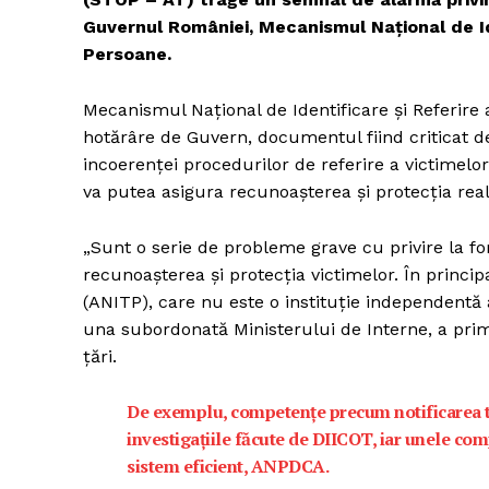
Guvernul României, Mecanismul Național de Ide
Persoane.
Mecanismul Național de Identificare și Referire 
hotărâre de Guvern, documentul fiind criticat d
incoerenței procedurilor de referire a victimelo
va putea asigura recunoașterea și protecția real
„Sunt o serie de probleme grave cu privire la f
recunoașterea și protecția victimelor. În princi
(ANITP), care nu este o instituție independentă 
una subordonată Ministerului de Interne, a prim
țări.
De exemplu, competențe precum notificarea t
investigațiile făcute de DIICOT, iar unele com
sistem eficient, ANPDCA.