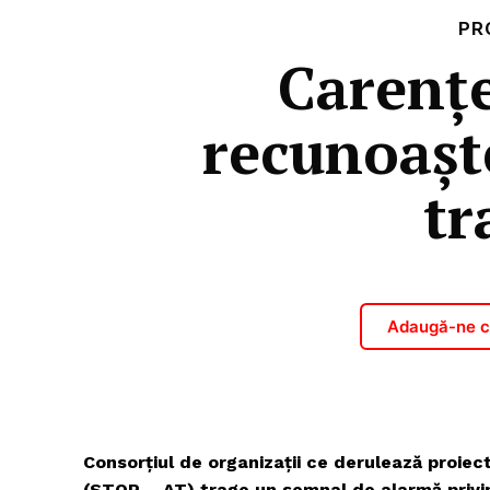
PR
Carenț
recunoaște
tr
Adaugă-ne ca
Consorțiul de organizații ce derulează proiec
(STOP – AT) trage un semnal de alarmă privin