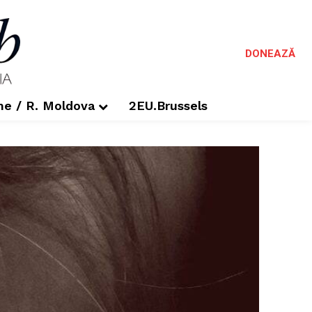
DONEAZĂ
me / R. Moldova
2EU.Brussels