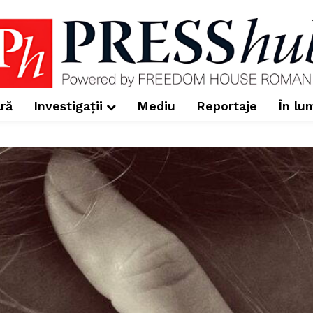
ră
Investigații
Mediu
Reportaje
În lu