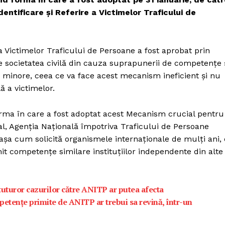
ntificare și Referire a Victimelor Traficului de
a Victimelor Traficului de Persoane a fost aprobat prin
e societatea civilă din cauza suprapunerii de competențe 
r minore, ceea ce va face acest mecanism ineficient și nu
ă a victimelor.
orma în care a fost adoptat acest Mecanism crucial pentru
pal, Agenția Națională împotriva Traficului de Persoane
așa cum solicită organismele internaționale de mulți ani, 
it competențe similare instituțiilor independente din alte
uturor cazurilor către ANITP ar putea afecta
petențe primite de ANITP ar trebui sa revină, într-un