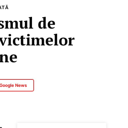
ATĂ
smul de
 victimelor
ane
 Google News
e