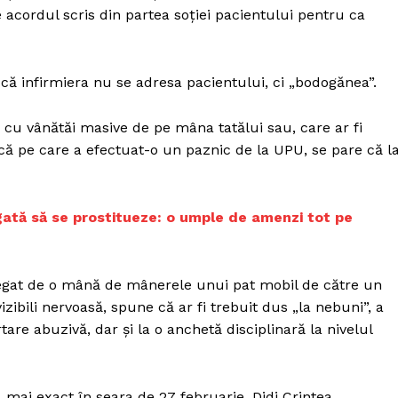
 acordul scris din partea soției pacientului pentru ca
 că infirmiera nu se adresa pacientului, ci „bodogănea”.
i cu vânătăi masive de pe mâna tatălui sau, care ar fi
ă pe care a efectuat-o un paznic de la UPU, se pare că l
igată să se prostitueze: o umple de amenzi tot pe
 legat de o mână de mânerele unui pat mobil de către un
izibili nervoasă, spune că ar fi trebuit dus „la nebuni”, a
re abuzivă, dar și la o anchetă disciplinară la nivelul
 mai exact în seara de 27 februarie, Didi Crintea,