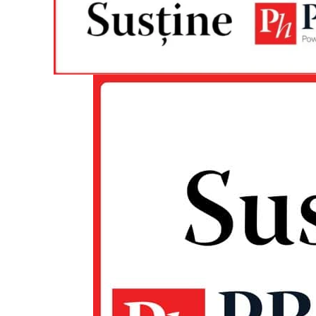
Un pro
FREEDOM
ROMÂ