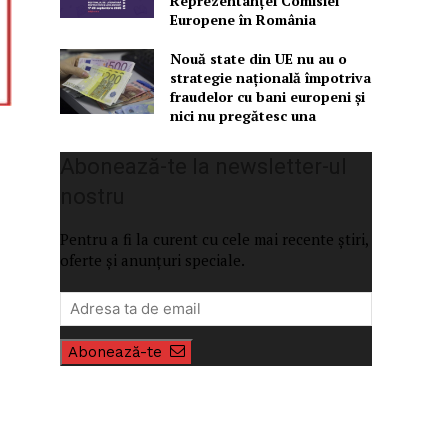
Reprezentanței Comisiei
Europene în România
Nouă state din UE nu au o
strategie națională împotriva
fraudelor cu bani europeni și
nici nu pregătesc una
Abonează-te la newsletter-ul
nostru
Pentru a fi la curent cu cele mai recente știri,
oferte și anunțuri speciale.
Abonează-te