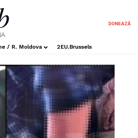
DONEAZĂ
me / R. Moldova
2EU.Brussels