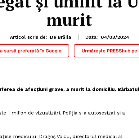
egat și umilit la 
murit
Articol scris de:
De Brăila
Data:
04/03/2024
 sursă preferată în Google
Urmărește PRESShub pe
uferea de afecțiuni grave, a murit la domiciliu. Bărbatu
 1 milion de vizualizări. Poliția s-a autosesizat și a
ațiile medicului Dragoș Voicu, directorul medical al