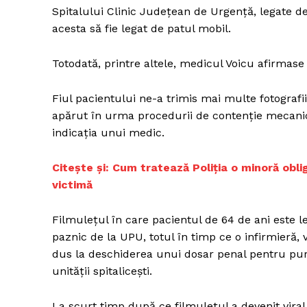
Spitalului Clinic Județean de Urgență, legate de
acesta să fie legat de patul mobil.
Totodată, printre altele, medicul Voicu afirmase
Fiul pacientului ne-a trimis mai multe fotografi
apărut în urma procedurii de contenție mecanic
indicația unui medic.
C
itește și: Cum tratează Poliția o minoră obl
victimă
Filmulețul în care pacientul de 64 de ani este
paznic de la UPU, totul în timp ce o infirmieră, v
dus la deschiderea unui dosar penal pentru purta
unității spitalicești.
La scurt timp după ce filmulețul a devenit viral,