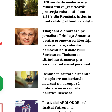
ONG-urile de mediu acuză
Ministerul că „reciclează”
protecția existentă: doar
2,54% din România, inclus în
noul catalog al biodiversității
Timișoara o onorează pe
jurnalista Brîndușa Armanca
pentru promovarea libertății
ță
de exprimare, valorilor
democratice și dialogului.
Societatea Timișoara:
„Brîndușa Armanca și-a
sacrificat interesul personal...
Ucraina în căutare disperată
de apărare antiaeriană:
miercuri nu a reușit să
doboare nicio racheta
balistică rusească
Festivalul APOLODOR, sub
Înaltul Patronaj al