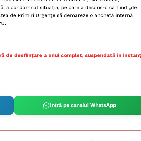
, a condamnat situația, pe care a descris-o ca fiind „de
tatea de Primiri Urgențe să demareze o anchetă internă
PU.
rară de desființare a unui complet, suspendată în instan
Intră pe canalul WhatsApp
PRESShub
Despre noi / Echipa