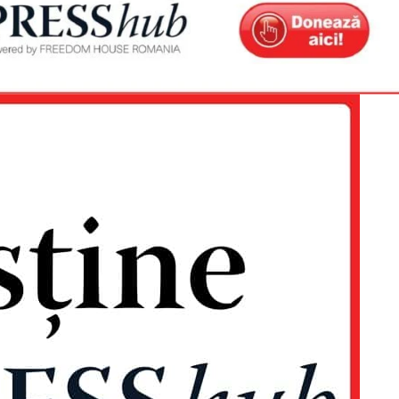
Proiecte editoriale
Rețea
Contact
iect
 HOUSE
NIA