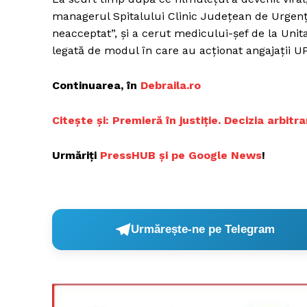
managerul Spitalului Clinic Județean de Urgență
neacceptat”, și a cerut medicului-șef de la Uni
legată de modul în care au acționat angajații U
Continuarea, în
D
ebraila.ro
Ci
tește și: Premieră în justiție. Decizia arbit
Urmăriți
P
ressHUB și pe Google News
!
Urmărește-ne pe Telegram