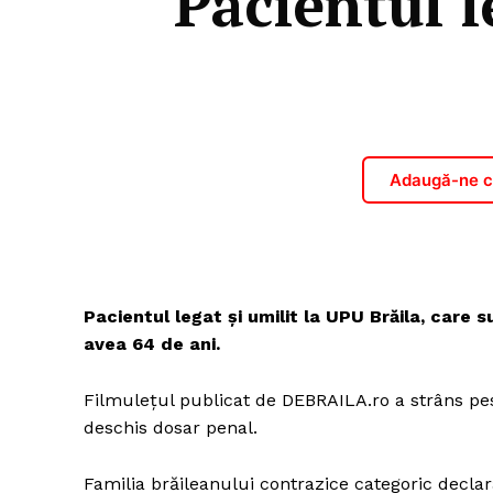
Pacientul l
Adaugă-ne ca
Pacientul legat și umilit la UPU Brăila, care s
avea 64 de ani.
Filmulețul publicat de DEBRAILA.ro a strâns peste
deschis dosar penal.
Familia brăileanului contrazice categoric declar