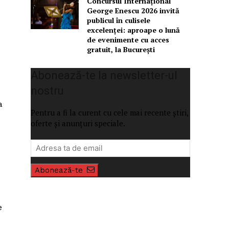
Concursul Internațional
George Enescu 2026 invită
publicul în culisele
excelenței: aproape o lună
de evenimente cu acces
gratuit, la București
Abonează-te la newsletter-ul
nostru
a
Pentru a fi la curent cu cele mai recente știri,
oferte și anunțuri speciale.
Abonează-te
e