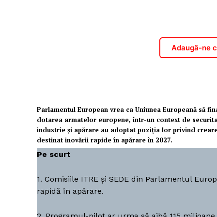
Adaugă-ne ca
Parlamentul European vrea ca Uniunea Europeană să fina
dotarea armatelor europene, într-un context de securita
industrie și apărare au adoptat poziția lor privind cre
destinat inovării rapide în apărare în 2027.
Pe scurt
1. Comisiile ITRE și SEDE din Parlamentul Euro
rapidă în apărare.
2. Programul-pilot ar urma să aibă 115 milioane 