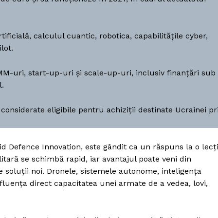
Proiecte editoriale
Rețea
Contact
ificială, calculul cuantic, robotica, capabilitățile cyber,
iect
lot.
 HOUSE
NIA
M-uri, start-up-uri și scale-up-uri, inclusiv finanțări sub
l.
considerate eligibile pentru achiziții destinate Ucrainei pr
 Defence Innovation, este gândit ca un răspuns la o lecț
itară se schimbă rapid, iar avantajul poate veni din
 soluții noi. Dronele, sistemele autonome, inteligența
 influența direct capacitatea unei armate de a vedea, lovi,