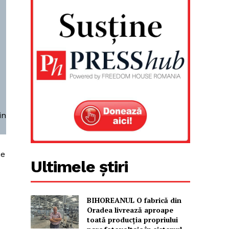
in
ie
Ultimele știri
BIHOREANUL O fabrică din
Oradea livrează aproape
toată producția propriului