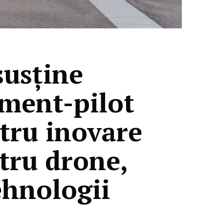
susține
ment-pilot
tru inovare
tru drone,
tehnologii