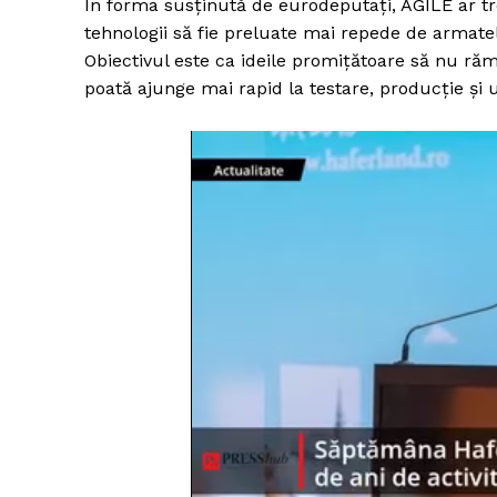
În forma susținută de eurodeputați, AGILE ar tre
tehnologii să fie preluate mai repede de armat
Obiectivul este ca ideile promițătoare să nu răm
poată ajunge mai rapid la testare, producție și u