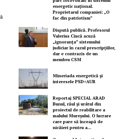
parc fotovoltaic în sistemul
energetic național.
Proprietarul companiei: „O
să
fac din patriotism”
Dispută publică. Profesorul
Valerius Ciucă acuză
„ignoranța” sistemului
judiciar în cazul prescripțiilor,
dar e contrazis de un
membru CSM
Mineriada energetică și
interesele PSD+AUR
Reportaj SPECIAL ARAD
Bunul, răul și urâtul din
proiectul de reabilitare a
malului Mureșului. O lucrare
care pare să înceapă de
nicăieri pentru a...