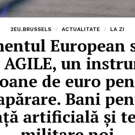
2EU.BRUSSELS
ACTUALITATE
LA ZI
mentul European 
 AGILE, un instru
ioane de euro pen
 apărare. Bani pen
ță artificială și 
militare noi