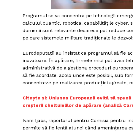
Programul se va concentra pe tehnologii emergente
calculul cuantic, robotica, capabilitățile cyber,
domenii sunt relevante deoarece pot reduce costur
pe care sistemele militare tradiționale le dezvol
Eurodeputații au insistat ca programul să fie ac
inovatoare. În apărare, firmele mici pot avea te
administrativă de a gestiona proceduri europe
să fie acordate, acolo unde este posibil, sub fo
concentreze pe realizarea producției agreate, nu
Citește și: ​Uniunea Europeană evită să spun
creșterii cheltuielilor de apărare (analiză Ca
Ivars Ijabs, raportorul pentru Comisia pentru in
permite să fie lentă atunci când amenințarea es