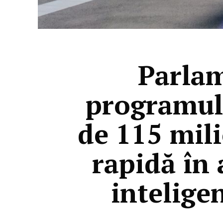
​Parla
programul
de 115 mil
rapidă în
inteligen