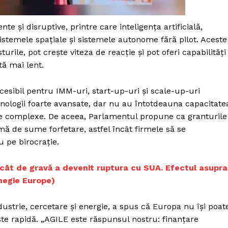
 și disruptive, printre care inteligența artificială,
 sistemele spațiale și sistemele autonome fără pilot. Aceste
ile, pot crește viteza de reacție și pot oferi capabilități
tă mai lent.
cesibil pentru IMM-uri, start-up-uri și scale-up-uri
hnologii foarte avansate, dar nu au întotdeauna capacitate
ne complexe. De aceea, Parlamentul propune ca granturile
rmă de sume forfetare, astfel încât firmele să se
 pe birocrație.
ă cât de gravă a devenit ruptura cu SUA. Efectul asupra
rnegie Europe)
dustrie, cercetare și energie, a spus că Europa nu își poat
te rapidă. „AGILE este răspunsul nostru: finanțare