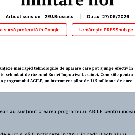
Articol scris de:
2EU.Brussels
Data:
27/06/2026
 sursă preferată în Google
Urmărește PRESShub pe
nțeze mai rapid tehnologiile de apărare care pot ajunge efectiv în
te schimbat de războiul Rusiei împotriva Ucrainei. Comisiile pentru
area programului AGILE, un instrument-pilot de 115 milioane de euro
pean au susținut crearea programului AGILE pentru inova
PRESShub
Despre noi / Echipa
de euro și să funcționeze în 2027, în cadrul actualului