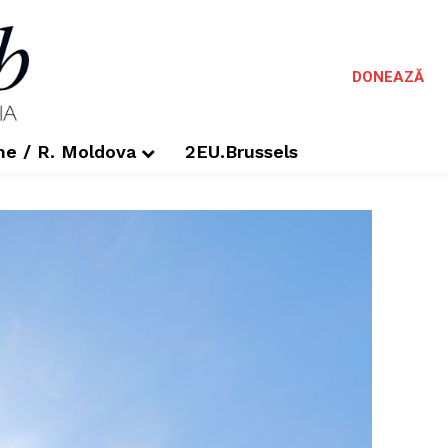
DONEAZĂ
me / R. Moldova
2EU.Brussels