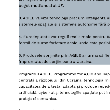
buget multianual al UE.
3. AGILE va viza tehnologii precum inteligența art
Un pro
sistemele spațiale și sistemele autonome fără pi
FREEDOM
ROMÂ
4. Eurodeputații vor reguli mai simple pentru IM
formă de sume forfetare acolo unde este posibi
5. Produsele sprijinite prin AGILE ar urma să fie 
împrumutul de sprijin pentru Ucraina.
Programul AGILE, Programme for Agile and Rapid
centrală a războiului din Ucraina: tehnologia mil
capacitatea de a testa, adapta și produce repede
artificială, cyber-ul și tehnologiile spațiale pot
proteja și comunica.