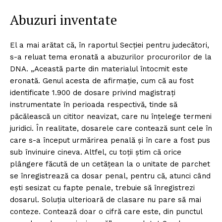
Abuzuri inventate
El a mai arătat că, în raportul Secției pentru judecători,
s-a reluat tema eronată a abuzurilor procurorilor de la
DNA. „Această parte din materialul întocmit este
eronată. Genul acesta de afirmație, cum că au fost
identificate 1.900 de dosare privind magistrați
instrumentate în perioada respectivă, tinde să
păcălească un cititor neavizat, care nu înțelege termeni
juridici. În realitate, dosarele care contează sunt cele în
care s-a început urmărirea penală și în care a fost pus
sub învinuire cineva. Altfel, cu toții știm că orice
plângere făcută de un cetățean la o unitate de parchet
se înregistrează ca dosar penal, pentru că, atunci când
ești sesizat cu fapte penale, trebuie să înregistrezi
dosarul. Soluția ulterioară de clasare nu pare să mai
conteze. Contează doar o cifră care este, din punctul