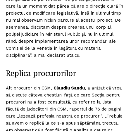
care la un moment dat părea că are o direcție clară în
proiectul de modificare legislativă, însă în ultimul timp
nu mai observăm niciun parcurs al acestui proiect. De
asemenea, discutam despre crearea unui corp al
poliției judiciare în Ministerul Public și, nu în ultimul
rând, despre implementarea unor recomandări ale
Comisiei de la Veneția în legătură cu materia
disciplinară”, a mai declarat Staicu.
Replica procurorilor
Alt procuror din CSM,
Claudiu Sandu
, a arătat că vrea
să discute câteva chestiuni față de care Secția pentru
procurori nu a fost consultată, cu referire la lista
făcută de judecătorii din CSM, raportul de 76 de pagini
care „lezează profesia noastră de procurori”. „Trebuie
să avem o replică la ce s-a spus săptămâna trecută.
Am observat că a fost făcută o analiză a cauzelor