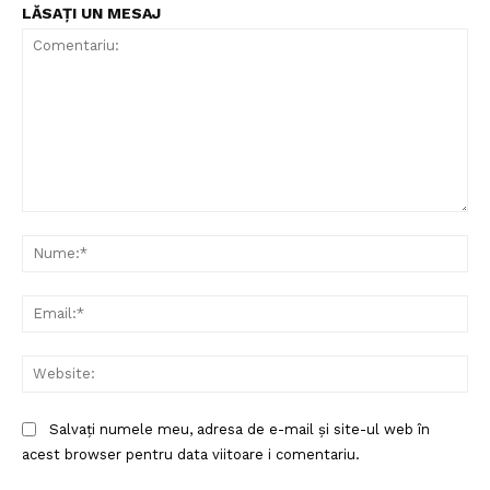
LĂSAȚI UN MESAJ
Comentariu:
Nu
Ema
Web
Salvați numele meu, adresa de e-mail și site-ul web în
acest browser pentru data viitoare i comentariu.