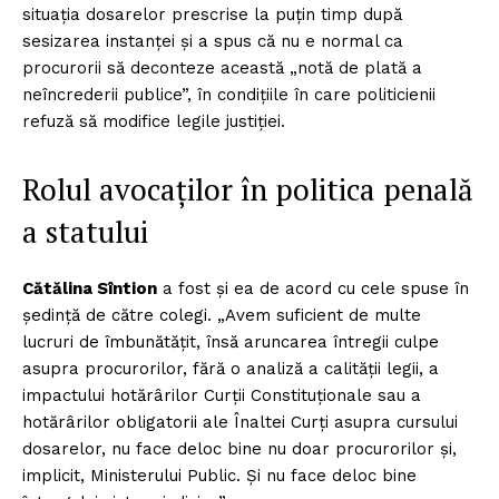
PRESShub
situația dosarelor prescrise la puțin timp după
sesizarea instanței și a spus că nu e normal ca
Despre noi / Echipa
procurorii să deconteze această „notă de plată a
Proiecte editoriale
neîncrederii publice”, în condițiile în care politicienii
Rețea
refuză să modifice legile justiției.
Contact
Rolul avocaților în politica penală
a statului
Cătălina Sîntion
a fost și ea de acord cu cele spuse în
ședință de către colegi. „Avem suficient de multe
lucruri de îmbunătățit, însă aruncarea întregii culpe
asupra procurorilor, fără o analiză a calității legii, a
impactului hotărârilor Curții Constituționale sau a
hotărârilor obligatorii ale Înaltei Curți asupra cursului
dosarelor, nu face deloc bine nu doar procurorilor și,
implicit, Ministerului Public. Și nu face deloc bine