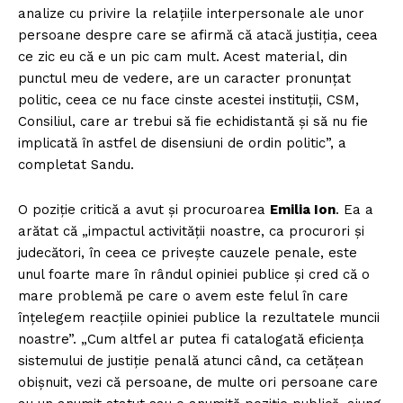
analize cu privire la relațiile interpersonale ale unor
persoane despre care se afirmă că atacă justiția, ceea
ce zic eu că e un pic cam mult. Acest material, din
punctul meu de vedere, are un caracter pronunțat
politic, ceea ce nu face cinste acestei instituții, CSM,
Consiliul, care ar trebui să fie echidistantă și să nu fie
implicată în astfel de disensiuni de ordin politic”, a
completat Sandu.
O poziție critică a avut și procuroarea
Emilia Ion
. Ea a
arătat că „impactul activității noastre, ca procurori și
judecători, în ceea ce privește cauzele penale, este
unul foarte mare în rândul opiniei publice și cred că o
mare problemă pe care o avem este felul în care
înțelegem reacțiile opiniei publice la rezultatele muncii
noastre”. „Cum altfel ar putea fi catalogată eficiența
sistemului de justiție penală atunci când, ca cetățean
obișnuit, vezi că persoane, de multe ori persoane care