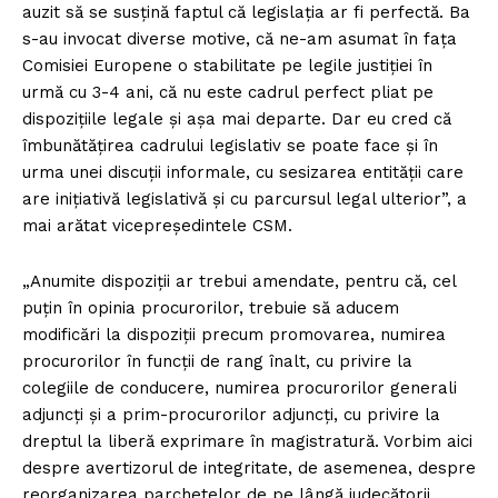
auzit să se susțină faptul că legislația ar fi perfectă. Ba
s-au invocat diverse motive, că ne-am asumat în fața
Comisiei Europene o stabilitate pe legile justiției în
urmă cu 3-4 ani, că nu este cadrul perfect pliat pe
dispozițiile legale și așa mai departe. Dar eu cred că
îmbunătățirea cadrului legislativ se poate face și în
urma unei discuții informale, cu sesizarea entității care
are inițiativă legislativă și cu parcursul legal ulterior”, a
mai arătat vicepreședintele CSM.
„Anumite dispoziții ar trebui amendate, pentru că, cel
puțin în opinia procurorilor, trebuie să aducem
modificări la dispoziții precum promovarea, numirea
procurorilor în funcții de rang înalt, cu privire la
colegiile de conducere, numirea procurorilor generali
adjuncți și a prim-procurorilor adjuncți, cu privire la
dreptul la liberă exprimare în magistratură. Vorbim aici
despre avertizorul de integritate, de asemenea, despre
reorganizarea parchetelor de pe lângă judecătorii,