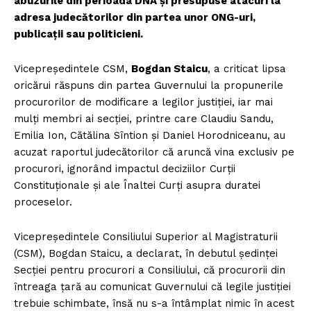
abuzurile din perioada DNA și presupuse atacuri la
adresa judecătorilor din partea unor ONG-uri,
publicații sau politicieni.
Vicepreședintele CSM,
Bogdan Staicu
, a criticat lipsa
oricărui răspuns din partea Guvernului la propunerile
procurorilor de modificare a legilor justiției, iar mai
mulți membri ai secției, printre care Claudiu Sandu,
Emilia Ion, Cătălina Sîntion și Daniel Horodniceanu, au
acuzat raportul judecătorilor că aruncă vina exclusiv pe
procurori, ignorând impactul deciziilor Curții
Constituționale și ale Înaltei Curți asupra duratei
proceselor.
Vicepreședintele Consiliului Superior al Magistraturii
(CSM), Bogdan Staicu, a declarat, în debutul ședinței
Secției pentru procurori a Consiliului, că procurorii din
întreaga țară au comunicat Guvernului că legile justiției
trebuie schimbate, însă nu s-a întâmplat nimic în acest