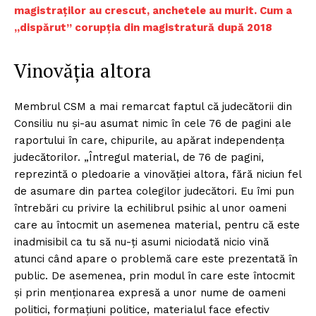
magistraților au crescut, anchetele au murit. Cum a
„dispărut” corupția din magistratură după 2018
Vinovăția altora
Membrul CSM a mai remarcat faptul că judecătorii din
Consiliu nu și-au asumat nimic în cele 76 de pagini ale
raportului în care, chipurile, au apărat independența
judecătorilor. „Întregul material, de 76 de pagini,
reprezintă o pledoarie a vinovăției altora, fără niciun fel
de asumare din partea colegilor judecători. Eu îmi pun
întrebări cu privire la echilibrul psihic al unor oameni
care au întocmit un asemenea material, pentru că este
inadmisibil ca tu să nu-ți asumi niciodată nicio vină
atunci când apare o problemă care este prezentată în
public. De asemenea, prin modul în care este întocmit
și prin menționarea expresă a unor nume de oameni
politici, formațiuni politice, materialul face efectiv