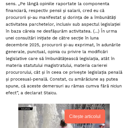
sens. „Pe lângă opiniile raportate la componenta
financiară, respectiv pensii și salarii, cred eu că
procurorii și-au manifestat și dorința de a îmbunătăți
activitatea parchetelor, inclusiv sub aspectul legislației
în baza căreia ne desfășurăm activitatea. (…) În urma
unei consultări inițiate de către secție în luna
decembrie 2025, procurorii și-au exprimat, în adunările
generale, punctual, opinia cu privire la modificări
legislative care să îmbunătățească legislația, atât în
materia statutului magistratului, materia carierei
procurorului, cât și în ceea ce privește legislația penală
și procesual-penală. Constat, cu amărăciune aș putea
spune, că aceste demersuri au rămas cumva fără niciun
efect”, a declarat Staicu.
Citește articolul