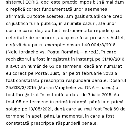
sistemul ECRIS, deci este practic imposibil să mai dăm
o replică corect fundamentată unor asemenea
afirmații. Cu toate acestea, am găsit situații care cred
că justifică furia publică, în anumite cazuri, ale unor
dosare care, deși au fost instrumentate repede și cu
celeritate de procurori, au ajuns să se prescrie. Astfel,
o să vă dau patru exemple: dosarul 40.004/3/2016
(Nelu Iordache vs. Poșta Română – n.red.), în care
rechizitoriul a fost înregistrat în instanță pe 31/10/2016,
a avut un număr de 63 de termene, dacă am numărat
eu corect pe Portal Just, iar pe 21 februarie 2023 a
fost constatată prescripția răspunderii penale. Dosarul
25.638/3/2015 (Marian Vanghelie vs. DNA – n.red.) a
fost înregistrat în instanță la data de 7 iulie 2015. Au
fost 95 de termene în primă instanță, până la o primă
soluție pe 13/05/2021, după care au mai fost încă 69 de
termene în apel, până la momentul în care a fost
constatată prescripția răspunderii penale.