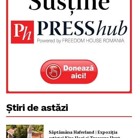
Știri de astăzi
Săptămâna Haferland | Expoziţia
artistei Kira Hagi şi Treasure Hunt