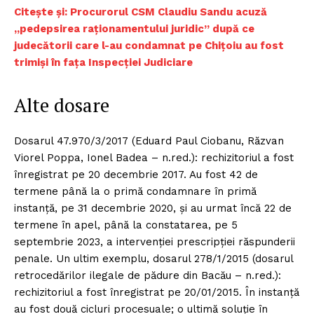
Citește și: Procurorul CSM Claudiu Sandu acuză
„pedepsirea raționamentului juridic” după ce
judecătorii care l-au condamnat pe Chițoiu au fost
trimiși în fața Inspecției Judiciare
Alte dosare
Dosarul 47.970/3/2017 (Eduard Paul Ciobanu, Răzvan
Viorel Poppa, Ionel Badea – n.red.): rechizitoriul a fost
înregistrat pe 20 decembrie 2017. Au fost 42 de
termene până la o primă condamnare în primă
instanță, pe 31 decembrie 2020, și au urmat încă 22 de
termene în apel, până la constatarea, pe 5
septembrie 2023, a intervenției prescripției răspunderii
penale. Un ultim exemplu, dosarul 278/1/2015 (dosarul
retrocedărilor ilegale de pădure din Bacău – n.red.):
rechizitoriul a fost înregistrat pe 20/01/2015. În instanță
au fost două cicluri procesuale; o ultimă soluție în