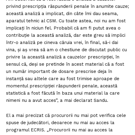
privind prescripția răspunderii penale în anumite cauze;
această analiză a implicat, din câte îmi dau seama,
aparatul tehnic al CSM. Cu toate astea, noi nu am fost
implicați în niciun fel. Probabil că am fi putut avea o
contribuție la această analiză, dar este greu să implici
într-o analiză pe cineva căruia vrei, în final, să-i dai
vina, și aș vrea să am o chestiune de discutat public cu
privire la această analiză a cauzelor prescripției, în
sensul că, deși se pretinde în acest material că a fost
un număr important de dosare prescrise deja în
instanță sau altele care au fost trimise aproape de
momentul prescripției răspunderii penale, această
statistică a fost făcută în baza unui material la care
nimeni nu a avut acces”, a mai declarat Sandu.
El a mai precizat că procurorii nu mai pot verifica cele
spuse de judecători, deoarece nu mai au acces la
programul ECRIS. „Procurorii nu mai au acces la