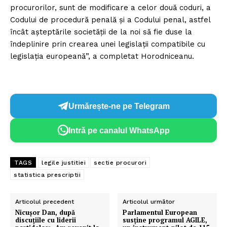
procurorilor, sunt de modificare a celor două coduri, a
Codului de procedură penală și a Codului penal, astfel
încât așteptările societății de la noi să fie duse la
îndeplinire prin crearea unei legislații compatibile cu
legislația europeană”, a completat Horodniceanu.
Urmărește-ne pe Telegram
Intră pe canalul WhatsApp
TAGS
legile justitiei
sectie procurori
statistica prescriptii
Articolul precedent
Articolul următor
​Nicușor Dan, după
​Parlamentul European
discuțiile cu liderii
susține programul AGILE,