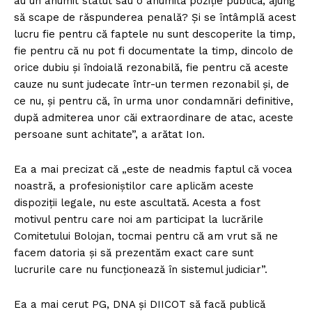
au un anumit statut sau o anumită poziție publică, ajung
să scape de răspunderea penală? Și se întâmplă acest
lucru fie pentru că faptele nu sunt descoperite la timp,
fie pentru că nu pot fi documentate la timp, dincolo de
orice dubiu și îndoială rezonabilă, fie pentru că aceste
cauze nu sunt judecate într-un termen rezonabil și, de
ce nu, și pentru că, în urma unor condamnări definitive,
după admiterea unor căi extraordinare de atac, aceste
persoane sunt achitate”, a arătat Ion.
Ea a mai precizat că „este de neadmis faptul că vocea
noastră, a profesioniștilor care aplicăm aceste
dispoziții legale, nu este ascultată. Acesta a fost
Un proiect
motivul pentru care noi am participat la lucrările
FREEDOM HOUSE ROMÂNIA
Comitetului Bolojan, tocmai pentru că am vrut să ne
facem datoria și să prezentăm exact care sunt
lucrurile care nu funcționează în sistemul judiciar”.
Ea a mai cerut PG, DNA și DIICOT să facă publică