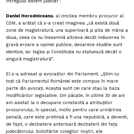
întregului sistem judiciar”.
Daniel Horodniceanu
, al cincilea membru procuror al
CSM, a arătat că s-a creat imaginea „că există două
zone de magistratură, una superioară și alta de mâna a
doua, ceea ce nu înseamnă altceva decât inducerea în
gravă eroare a opiniei publice, deoarece studiile sunt
identice, iar legea și Constituția nu statuează decât o
singură magistratură”.
El s-a adresat și avocaților din Parlament. „Știm cu
toții că Parlamentul României este compus în mare
parte din avocați. Aceștia sunt cei care stau la baza
modificărilor legislative. Din păcate, în ultimii 30 de ani
am asistat la o decupare constantă a atribuțiilor
procurorului, în special, motiv pentru care urmărirea
penală, care este pretinsă a fi una nepublică, a devenit,
de fapt, o dezbatere anterioară dezbaterii din fața
judecătorului. Solicitările colegilor noștri, ale