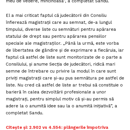
meu de vedere, mincinoasă”, a completat Sandu.
El a mai criticat faptul că judecătorii din Consiliu
înfierează magistrații care au semnat, de-a lungul
timpului, diverse liste cu semnături pentru apărarea
statului de drept sau pentru apărarea pensiilor
speciale ale magistraților. „Până la urmă, este vorba
de libertatea de gândire și de exprimare a fiecăruia, iar
faptul că astfel de liste sunt monitorizate de o parte a
Consiliului, și anume Secția de judecători, ridică mari
semne de întrebare cu privire la modul în care sunt
priviți magistrații care și-au pus semnătura pe astfel de
liste. Nu cred că astfel de liste ar trebui să constituie o
barieră în calea dezvoltării profesionale a unor
magistrați, pentru simplul motiv că și-au permis să
adere la o anumită idee sau la o anumită inițiativă”, a
completat Sandu.
Citește și: 2.902 vs 4.554: plângerile împotriva