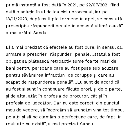
primă instanță a fost dată în 2021, pe 22/07/2021 fiind
dată o soluție în al doilea ciclu procesual, iar pe
13/11/2023, după multiple termene în apel, se constată
prescripția răspunderii penale în această ultimă cauză”,
a mai arătat Sandu.
El a mai precizat că efectele au fost dure, în sensul că,
urmare a prescrierii răspunderii penale, „statul a fost
obligat să plătească retroactiv sume foarte mari de
bani pentru persoane care au fost puse sub acuzare
pentru săvârșirea infracțiunii de corupție și care au
scăpat de răspunderea penală”. „Eu sunt de acord că
au fost și sunt în continuare făcute erori, și de o parte,
și de alta, atât în profesia de procuror, cât și în
profesia de judecător. Dar nu este corect, din punctul
meu de vedere, să încercăm să aruncăm vina tot timpul
pe alții și să ne clamăm o perfecțiune care, de fapt, în
realitate nu există”, a mai precizat Sandu.