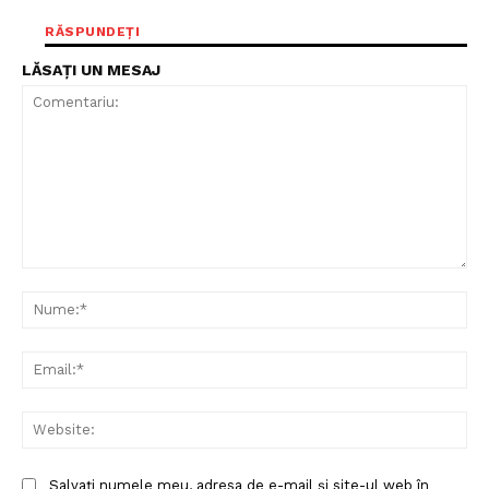
RĂSPUNDEȚI
LĂSAȚI UN MESAJ
Comentariu:
Nu
Ema
Web
Salvați numele meu, adresa de e-mail și site-ul web în