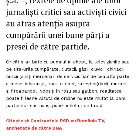
ș.a. –, textele de opinie ale unor
jurnaliști critici sau activiști civici
au atras atenția asupra
cumpărării unei bune părți a
presei de către partide.
Oricât s-ar bate cu pumnul în chept, la televiziunile sau
pe site-urile cumpărate, ciutacii, gâzii, ciuvicii, chiriacii,
burcii și alți mercenari de serviciu, iar de cealaltă parte
a mesei iohannișii, ciucii, ciolacii, rareșbogdanii, murarii
și fireapandelii vopsiți în roșu sau galben, realitatea
poate fi lesne văzută de oricine nu este mufat la banii
partidelor sau nu își pune ochelari de tablă.
Citește și: Contractele PSD cu România TV,
anchetate de către DNA