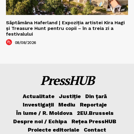
Săptămâna Haferland | Expoziţia artistei Kira Hagi
şi Treasure Hunt pentru copii – în a treia zi a
festivalului
08/08/2026
PressHUB
Actualitate
Justiție
Din țară
Investigații
Mediu
Reportaje
În lume / R. Moldova
2EU.Brussels
Despre noi / Echipa
Rețea PressHUB
Proiecte editoriale
Contact