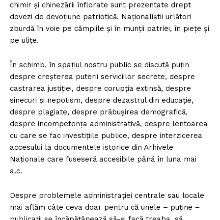
chimir și chinezării înflorate sunt prezentate drept
dovezi de devoțiune patriotică. Naționaliștii urlători
zburdă în voie pe câmpiile și în munții patriei, în piețe și
pe ulițe.
În schimb, în spațiul nostru public se discută puțin
despre creșterea puterii serviciilor secrete, despre
castrarea justiției, despre corupția extinsă, despre
sinecuri și nepotism, despre dezastrul din educație,
despre plagiate, despre prăbușirea demografică,
despre incompetența administrativă, despre lentoarea
cu care se fac investițiile publice, despre interzicerea
accesului la documentele istorice din Arhivele
Naționale care fuseseră accesibile până în luna mai
a.c.
Despre problemele administrației centrale sau locale
mai aflăm câte ceva doar pentru că unele – puține –
publicații se încăpățânează să-și facă treaba, să