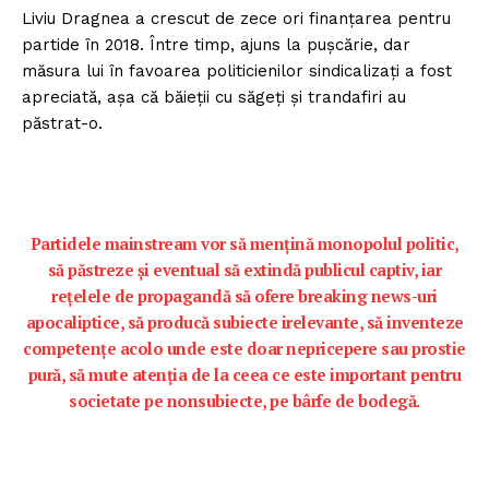
Liviu Dragnea a crescut de zece ori finanțarea pentru
partide în 2018. Între timp, ajuns la pușcărie, dar
măsura lui în favoarea politicienilor sindicalizați a fost
apreciată, așa că băieții cu săgeți și trandafiri au
păstrat-o.
Partidele mainstream vor să mențină monopolul politic,
să păstreze și eventual să extindă publicul captiv, iar
rețelele de propagandă să ofere breaking news-uri
apocaliptice, să producă subiecte irelevante, să inventeze
competențe acolo unde este doar nepricepere sau prostie
pură, să mute atenția de la ceea ce este important pentru
societate pe nonsubiecte, pe bârfe de bodegă.