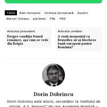
TAGS
Bani europeni
Comisia Europeană
Guvern
Marcel Ciolacu
partener
PNL
PSD
Articolul precedent
Articolul următor
Despre condiția femeii
A venit momentul ca
românce, așa cum se vede
Bruxelles-ul să blocheze
din Belgia
banii europeni pentru
România?
Dorin Dobrincu
Dorin Dobrincu este istoric, cercetător la Institutul de
Istorie „A.D. Xenopol” din Iași, Academia Română –