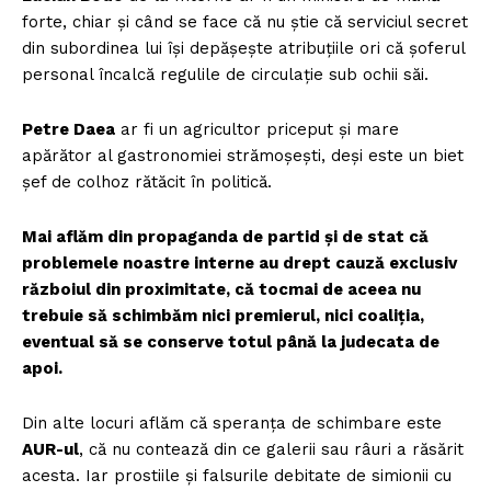
forte, chiar și când se face că nu știe că serviciul secret
din subordinea lui își depășește atribuțiile ori că șoferul
personal încalcă regulile de circulație sub ochii săi.
Petre Daea
ar fi un agricultor priceput și mare
apărător al gastronomiei strămoșești, deși este un biet
șef de colhoz rătăcit în politică.
Mai aflăm din propaganda de partid și de stat că
problemele noastre interne au drept cauză exclusiv
războiul din proximitate, că tocmai de aceea nu
trebuie să schimbăm nici premierul, nici coaliția,
eventual să se conserve totul până la judecata de
apoi.
Din alte locuri aflăm că speranța de schimbare este
AUR-ul
, că nu contează din ce galerii sau râuri a răsărit
acesta. Iar prostiile și falsurile debitate de simionii cu