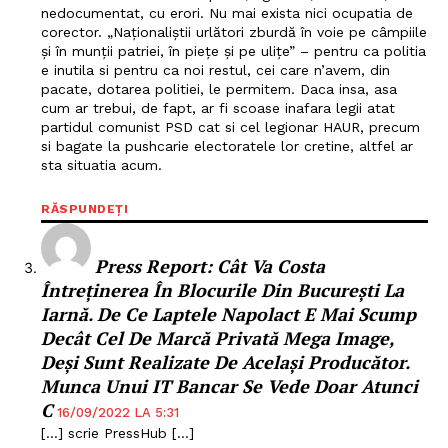
nedocumentat, cu erori. Nu mai exista nici ocupatia de
corector. „Naționaliștii urlători zburdă în voie pe câmpiile
și în munții patriei, în piețe și pe ulițe” – pentru ca politia
e inutila si pentru ca noi restul, cei care n’avem, din
pacate, dotarea politiei, le permitem. Daca insa, asa
cum ar trebui, de fapt, ar fi scoase inafara legii atat
partidul comunist PSD cat si cel legionar HAUR, precum
Un proiect
si bagate la pushcarie electoratele lor cretine, altfel ar
FREEDOM HOUSE ROMÂNIA
sta situatia acum.
RĂSPUNDEȚI
​Press Report: ​Cât Va Costa
PRESShub
Întreținerea În Blocurile Din București La
Iarnă. De Ce Laptele Napolact E Mai Scump
Despre noi / Echipa
Decât Cel De Marcă Privată Mega Image,
Proiecte editoriale
Deşi Sunt Realizate De Acelaşi Producător.
Munca Unui IT Bancar Se Vede Doar Atunci
Rețea
C
16/09/2022 LA 5:31
Contact
[…] scrie PressHub […]