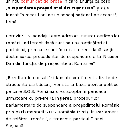
un nou
comunicat de presă
în care anunță că cere
„
suspendarea președintelui Nicușor Dan
” și că a
lansat în mediul online un sondaj național pe această
temă.
Potrivit SOS, sondajul este adresat „tuturor cetățenilor
români, indiferent dacă sunt sau nu susținători ai
partidului, prin care sunt întrebați direct dacă susțin
declanșarea procedurilor de suspendare a lui Nicușor
Dan din funcția de președinte al României”.
„Rezultatele consultării lansate vor fi centralizate de
structurile partidului și vor sta la baza poziției politice
pe care S.O.S. România o va adopta în perioada
următoare cu privire la inițierea procedurilor
parlamentare de suspendare a președintelui României
prin parlamentarii S.O.S România trimiși în Parlament
de cetǎțenii români”, a transmis partidul Dianei
Șoșoacă.