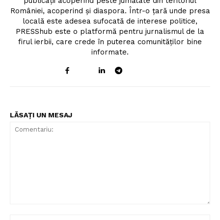
publicații acoperind peste jumătate din teritoriul
României, acoperind și diaspora. Într-o țară unde presa
locală este adesea sufocată de interese politice,
PRESShub este o platformă pentru jurnalismul de la
firul ierbii, care crede în puterea comunităților bine
informate.
LĂSAȚI UN MESAJ
Comentariu:
Nu