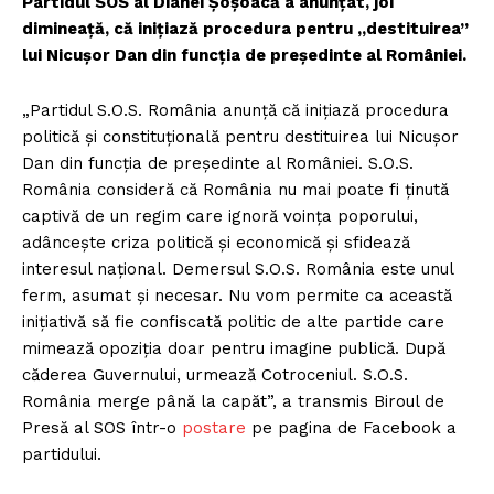
Partidul SOS al Dianei Șoșoacă a anunțat, joi
dimineață, că inițiază procedura pentru „destituirea”
lui Nicușor Dan din funcția de președinte al României.
„Partidul S.O.S. România anunță că inițiază procedura
politică și constituțională pentru destituirea lui Nicușor
Dan din funcția de președinte al României. S.O.S.
România consideră că România nu mai poate fi ținută
captivă de un regim care ignoră voința poporului,
adâncește criza politică și economică și sfidează
interesul național. Demersul S.O.S. România este unul
ferm, asumat și necesar. Nu vom permite ca această
inițiativă să fie confiscată politic de alte partide care
mimează opoziția doar pentru imagine publică. După
căderea Guvernului, urmează Cotroceniul. S.O.S.
România merge până la capăt”, a transmis Biroul de
Presă al SOS într-o
postare
pe pagina de Facebook a
partidului.