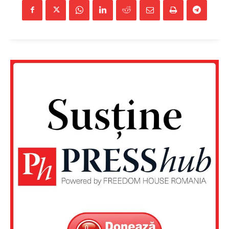
FREEDOM HOUSE ROMÂNIA
PRESShub
Despre noi / Echipa
Proiecte editoriale
Rețea
Contact