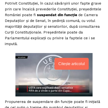
Potrivit Constituției, în cazul săvârşirii unor fapte grave
prin care încalcă prevederile Constituţiei, preşedintele
României poate fi
suspendat din funcţie
de Camera
Deputaţilor şi de Senat, în şedinţă comună, cu votul
majorităţii deputaţilor şi senatorilor, după consultarea
Curţii Constituţionale. Preşedintele poate da
Parlamentului explicaţii cu privire la faptele ce i se
impută.
Citește articolul
Propunerea de suspendare din funcţie poate fi iniţiată
de cel puţin o treime din numărul deputaţilor şi