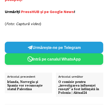
Urmăriți
P
ressHUB și pe Google News
!
(
Foto: Captură video
)
Urmărește-ne pe Telegram
Intră pe canalul WhatsApp
Articolul precedent
Articolul următor
Irlanda, Norvegia și
O comisie pentru
Spania vor recunoaște
„investigarea influenței
statul Palestina
rusești” a fost înființată în
Polonia | Aktual24