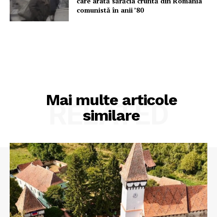
care arată sărăcia cruntă din România
comunistă în anii ’80
Mai multe articole
RELATED
similare