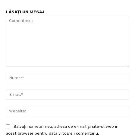
LĂSAȚI UN MESAJ
Comentariu:
Nu
Ema
Web
Salvați numele meu, adresa de e-mail și site-ul web în
acest browser pentru data viitoare i comentariu.