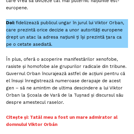
care vrea să divizeze cât mai puternic națiunile est-
europene.
Doi:
fidelizează publicul ungar în jurul lui Viktor Orban,
care prezintă orice decizie a unor autorități europene
drept un atac la adresa națiunii ți își prezintă țara ca
pe o cetate asediată.
În plus, oferă o acoperire manifestărilor xenofobe,
rasiste și homofobe ale grupurilor radicale din tribune.
Guvernul Orban încurajează astfel de acțiuni pentru că
el însuși înregistrează numeroase derapaje de acest
gen – să ne amintim de ultima descindere a lui Viktor
Orban la Școala de Vară de la Tușnad și discursul său
despre amestecul raselor.
Citește și: Tatăl meu a fost un mare admirator al
domnului Viktor Orbán