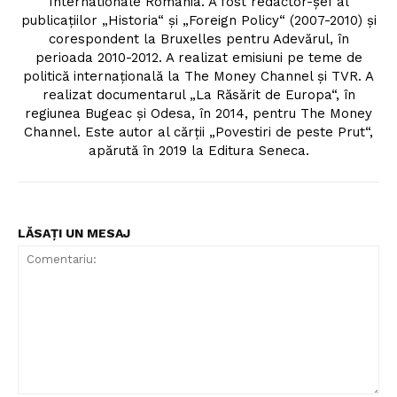
Internationale România. A fost redactor-șef al
publicațiilor „Historia“ și „Foreign Policy“ (2007-2010) și
corespondent la Bruxelles pentru Adevărul, în
perioada 2010-2012. A realizat emisiuni pe teme de
politică internațională la The Money Channel și TVR. A
realizat documentarul „La Răsărit de Europa“, în
regiunea Bugeac și Odesa, în 2014, pentru The Money
Channel. Este autor al cărții „Povestiri de peste Prut“,
apărută în 2019 la Editura Seneca.
Un proiect
LĂSAȚI UN MESAJ
FREEDOM HOUSE ROMÂNIA
PRESShub
Despre noi / Echipa