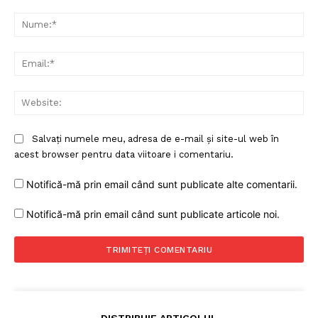
Comentariu:
Proiecte editoriale
Nu
Rețea
Contact
Ema
Web
Salvați numele meu, adresa de e-mail și site-ul web în
acest browser pentru data viitoare i comentariu.
Notifică-mă prin email când sunt publicate alte comentarii.
Notifică-mă prin email când sunt publicate articole noi.