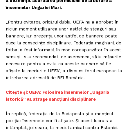
a dezmințit acordarea permisiunii de arborare a
însemnelor Ungariei Mari.
„Pentru evitarea oricărui dubiu, UEFA nu a aprobat în
niciun moment utilizarea unor astfel de steaguri sau
bannere, iar prezența unor astfel de bannere poate
duce la consecințe disciplinare. Federația maghiară de
fotbal a fost informată în mod corespunzător în acest
sens și i s-a recomandat, de asemenea, să ia măsurile
necesare pentru a evita ca aceste bannere să fie
afișate la meciurile UEFA”, a răspuns forul european la
întrebarea adresată de RFI România.
Citește și: UEFA: Folosirea însemnelor „Ungaria
istorică” va atrage sancțiuni disciplinare
În replică, federația de la Budapesta și-a menținut
poziția: însemnele vor fi afișate. Și acest lucru s-a
întâmplat, joi seara, la meciul amical contra Estoniei.