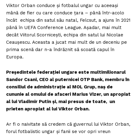
Viktor Orban conduce și fotbalul ungar cu aceeași
mână de fier cu care conduce țara – până într-acolo
încât echipa din satul său natal, Felcsut, a ajuns în 2021
până în UEFA Conference League. Așadar, mai mult
decât Viitorul Scornicești, echipa din satul lui Nicolae
Ceaușescu. Aceasta a jucat mai mult de un deceniu pe
prima scenă dar n-a îndrăznit să scoată capul în
Europa.
Președintele federației ungare este multimilionarul
Sandor Csani, CEO al puternicei OTP Bank, membru în
consiliul de administrație al MOL Grup, naș de
cununie al omului de afaceri Marius Vizer, un apropiat
al lui Vladimir Putin și, mai presus de toate, un
prieten apropiat al lui Viktor Orban.
Ar fi o naivitate să credem că guvernul lui Viktor Orban,
forul fotbalistic ungar și fanii se vor opri vreun