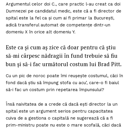
Argumentul celor doi C., care practic l-au creat ca doi
Dumnezei pe candidatul medic, este că a fi director de
spital este la fel ca și cum ai fi primar la București,
adică transferul automat de competențe dintr-un
domeniu X în orice alt domeniu Y.
Este ca și cum aș zice că doar pentru că știu
să-mi cârpesc nădragii în fund trebuie să fiu
bun și să-i fac următorul costum lui Brad Pitt.
Cu un pic de noroc poate îmi reușește costumul, căci în
fond dacă știu să împung stofa cu acu’, care-o fi baiul
să-i fac un costum prin repetarea împunsului?
Însă naivitatea de a crede că dacă ești director la un
spital este un argument serios pentru capacitatea
cuiva de a gestiona o capitală ne sugerează că a fi
prim-ministru poate nu este o mare scofală, căci dacă