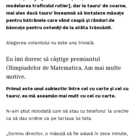
modelarea traficului rutier], dar ia tauru’ de coarne,
mai ales dacă tauru’ înseamnă să instaleze măsuțe
pentru bătrânele care vând ceapă și rânduri de
băncuțe pentru osteniți de la atâta trăncănit.
Alegerea votantului nu este una trivială.
Eu îmi doresc să câștige premiantul
Olimpiadelor de Matematica. Am mai multe
motive.
Primul este unul subiectiv: între cel cu carte și cel cu
tauru’, eu mă aseamăn mai mult cu cel cu carte.
N-am știut niciodată cum să stau cu telefonu’ la ureche
ca să dau ordine ca pe tarlaua lui tata.
„Domnu director, o măsuță să fie adusă în zece minute,