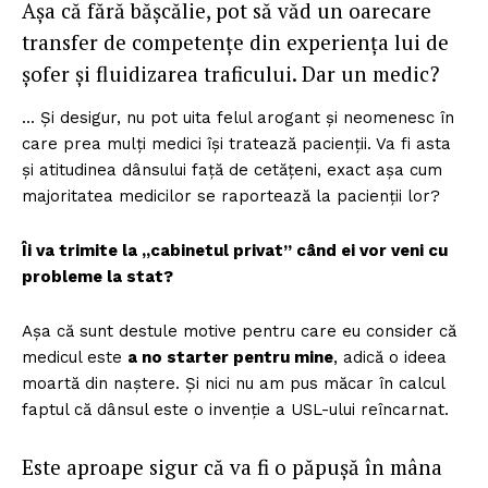
Așa că fără bășcălie, pot să văd un oarecare
transfer de competențe din experiența lui de
șofer și fluidizarea traficului. Dar un medic?
… Și desigur, nu pot uita felul arogant și neomenesc în
care prea mulți medici își tratează pacienții. Va fi asta
și atitudinea dânsului față de cetățeni, exact așa cum
majoritatea medicilor se raportează la pacienții lor?
Îi va trimite la „cabinetul privat” când ei vor veni cu
probleme la stat?
Așa că sunt destule motive pentru care eu consider că
medicul este
a no starter pentru mine
, adică o ideea
moartă din naștere. Și nici nu am pus măcar în calcul
faptul că dânsul este o invenție a USL-ului reîncarnat.
Este aproape sigur că va fi o păpușă în mâna