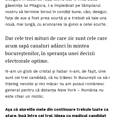
găselnița lui Pitagora, l-a împiedicat pe tâmplarul
nostru să termine biroul în condiții bune, căci, desigur,
fața de sus a fost prea scurtă și a trebuit să taie una
nouă, mai lungă, cu aruncarea la gunoi a celei scurte.
Dar cele trei mituri de care zic sunt cele care
acum sapă canaluri adânci în mintea
bucureștenilor, în speranța unei decizii
electrorale optime.
N-am un glob de cristal și habar n-am, de fapt, cine
sunt cei trei candidați, că nu trăiesc în București ca să-i
înțeleg nevoile și nici măcar nu am pulsul românesc
general pentru că distanța New York – România nu
este chiar un mizilic.
Așa că aiurelile mele din continuare trebuie luate ca
atare, însă între cei trei, ideea cu medicul candidat