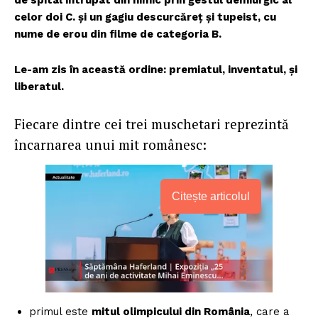
celor doi C. și un gagiu descurcăreț și tupeist, cu
nume de erou din filme de categoria B.
Le-am zis în această ordine: premiatul, inventatul, și
liberatul.
Fiecare dintre cei trei muschetari reprezintă
încarnarea unui mit românesc:
Citește articolul
primul este
mitul olimpicului din România
, care a