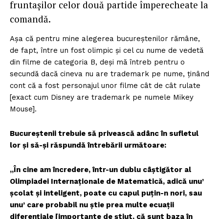
fruntașilor celor două partide împerecheate la
comandă.
Așa că pentru mine alegerea bucureștenilor rămâne,
de fapt, între un fost olimpic și cel cu nume de vedetă
din filme de categoria B, deși mă întreb pentru o
secundă dacă cineva nu are trademark pe nume, ținând
cont că a fost personajul unor filme cât de cât rulate
[exact cum Disney are trademark pe numele Mikey
Mouse].
Bucureștenii trebuie să privească adânc în sufletul
lor și să-și răspundă întrebării următoare:
„În cine am încredere, într-un dublu câștigător al
Olimpiadei Internaționale de Matematică, adică unu’
școlat și inteligent, poate cu capul puțin-n nori, sau
unu’ care probabil nu știe prea multe ecuații
diferențiale [importante de știut, că sunt baza în