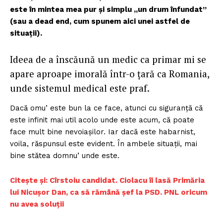
este în mintea mea pur și simplu „un drum înfundat”
(sau a dead end, cum spunem aici unei astfel de
situații).
Ideea de a înscăună un medic ca primar mi se
apare aproape imorală într-o țară ca Romania,
unde sistemul medical este praf.
Dacă omu’ este bun la ce face, atunci cu siguranță că
este infinit mai util acolo unde este acum, că poate
face mult bine nevoiașilor. Iar dacă este habarnist,
voila, răspunsul este evident. În ambele situații, mai
bine stătea domnu’ unde este.
Citește și: Cîrstoiu candidat. Ciolacu îi lasă Primăria
lui Nicușor Dan, ca să rămână șef la PSD. PNL oricum
nu avea soluții