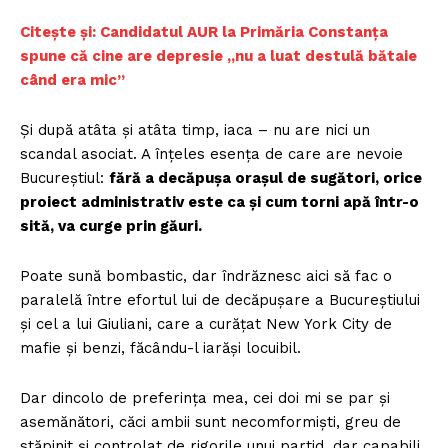
Citește și: Candidatul AUR la Primăria Constanța
spune că cine are depresie „nu a luat destulă bătaie
când era mic”
Și după atâta și atâta timp, iaca – nu are nici un
scandal asociat. A înțeles esența de care are nevoie
Bucureștiul:
fără a decăpușa orașul de sugători, orice
proiect administrativ este ca și cum torni apă într-o
sită, va curge prin găuri.
Poate sună bombastic, dar îndrăznesc aici să fac o
paralelă între efortul lui de decăpușare a Bucureștiului
și cel a lui Giuliani, care a curățat New York City de
mafie și benzi, făcându-l iarăși locuibil.
Dar dincolo de preferința mea, cei doi mi se par și
asemănători, căci ambii sunt necomformiști, greu de
stăpinit și controlat de rigorile unui partid, dar capabili