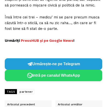
să pornească o mișcare civică și politică de la nimic.
Însă între cei trei – medicu’ mi se pare precum musca
căzută într-o sticlă, ca să nu zic raha…, din care ar fi
fost bine să fi stat de-o parte.
Urmăriți
P
ressHUB și pe Google News
!
Un proiect
Urmărește-ne pe Telegram
FREEDOM HOUSE ROMÂNIA
Intră pe canalul WhatsApp
PRESShub
TAGS
partener
Despre noi / Echipa
Articolul precedent
Articolul următor