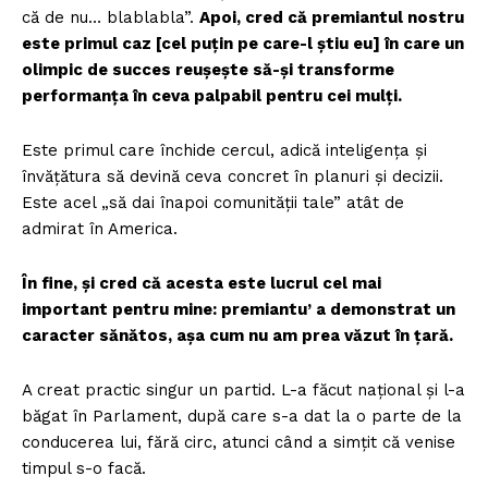
că de nu… blablabla”.
Apoi, cred că premiantul nostru
este primul caz [cel puțin pe care-l știu eu] în care un
olimpic de succes reușește să-și transforme
performanța în ceva palpabil pentru cei mulți.
Este primul care închide cercul, adică inteligența și
învățătura să devină ceva concret în planuri și decizii.
Este acel „să dai înapoi comunității tale” atât de
admirat în America.
În fine, și cred că acesta este lucrul cel mai
important pentru mine: premiantu’ a demonstrat un
caracter sănătos, așa cum nu am prea văzut în țară.
A creat practic singur un partid. L-a făcut național și l-a
băgat în Parlament, după care s-a dat la o parte de la
conducerea lui, fără circ, atunci când a simțit că venise
timpul s-o facă.