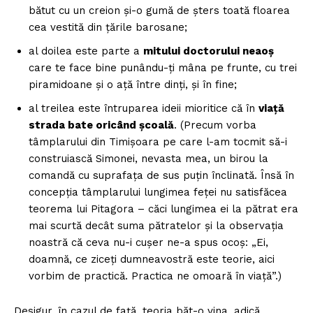
bătut cu un creion și-o gumă de șters toată floarea
cea vestită din țările barosane;
al doilea este parte a
mitului doctorului neaoș
care te face bine punându-ți mâna pe frunte, cu trei
piramidoane și o ață între dinți, și în fine;
al treilea este întruparea ideii mioritice că în
viață
strada bate oricând școală
. (Precum vorba
tâmplarului din Timișoara pe care l-am tocmit să-i
construiască Simonei, nevasta mea, un birou la
comandă cu suprafața de sus puțin înclinată. Însă în
concepția tâmplarului lungimea feței nu satisfăcea
teorema lui Pitagora – căci lungimea ei la pătrat era
mai scurtă decât suma pătratelor și la observația
noastră că ceva nu-i cușer ne-a spus ocoș: „Ei,
doamnă, ce ziceți dumneavostră este teorie, aici
vorbim de practică. Practica ne omoară în viață”.)
Desigur, în cazul de față, teoria băt-o vina, adică