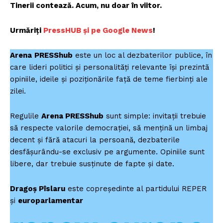
Tinerii contează. Acum, nu doar în viitor.
Urmăriți
P
ressHUB și pe Google News
!
Arena
PRESShub
este un loc al dezbaterilor publice, în
care lideri politici și personalități relevante își prezintă
opiniile, ideile și poziționările față de teme fierbinți ale
zilei.
Regulile
Arena PRESShub
sunt simple: invitații trebuie
să respecte valorile democrației, să mențină un limbaj
decent și fără atacuri la persoană, dezbaterile
desfășurându-se exclusiv pe argumente. Opiniile sunt
libere, dar trebuie susținute de fapte și date.
Dragoș Pîslaru
este copreședinte al partidului REPER
și
europarlamentar