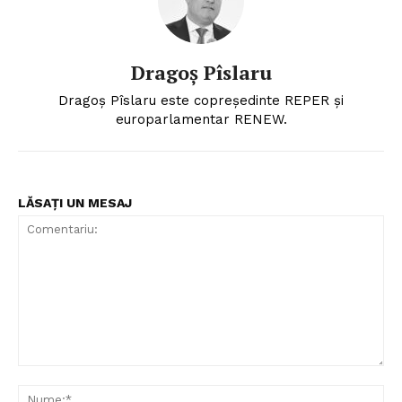
Dragoș Pîslaru
Dragoș Pîslaru este copreședinte REPER și
europarlamentar RENEW.
LĂSAȚI UN MESAJ
Un proiect
FREEDOM HOUSE ROMÂNIA
PRESShub
Comentariu:
Despre noi / Echipa
Nu