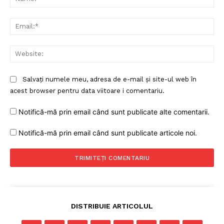
Proiecte editoriale
Rețea
Ema
Contact
Web
Salvați numele meu, adresa de e-mail și site-ul web în
acest browser pentru data viitoare i comentariu.
Notifică-mă prin email când sunt publicate alte comentarii.
Notifică-mă prin email când sunt publicate articole noi.
DISTRIBUIE ARTICOLUL