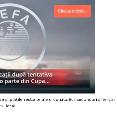
Citește articolul
PRESShub
 şi plăţile restante ale ordonatorilor secundari şi terţiari
ul local.
Despre noi / Echipa