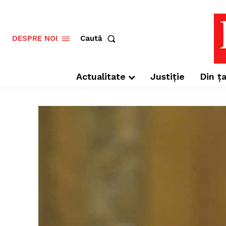
Caută
DESPRE NOI
Actualitate
Justiție
Din ța