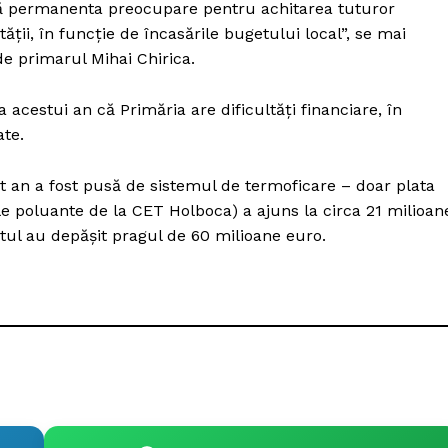
stă permanenta preocupare pentru achitarea tuturor
Proiecte editoriale
tăţii, în funcţie de încasările bugetului local”, se mai
Rețea
de primarul Mihai Chirica.
Contact
iect
a acestui an că Primăria are dificultăţi financiare, în
 HOUSE
ate.
NIA
 an a fost pusă de sistemul de termoficare – doar plata
le poluante de la CET Holboca) a ajuns la circa 21 milioan
rtul au depăşit pragul de 60 milioane euro.