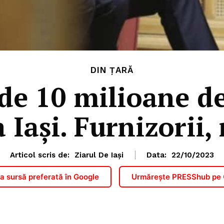
DIN ȚARĂ
 de 10 milioane de
 Iași. Furnizorii, 
Articol scris de:
Ziarul De Iași
Data:
22/10/2023
 sursă preferată în Google
Urmărește PRESShub pe