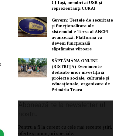
CJ Iași, membri ai USR și
reprezentanți CURAJ
Guvern: Testele de securitate
și funcționalitate ale
sistemului e-Terra al ANCPI
avansează. Platforma va
deveni funcțională
săptămâna viitoare
SĂPTĂMÂNA ONLINE
e
(BISTRIȚA) Evenimente
dedicate unor investiții și
proiecte sociale, culturale și
educaționale, organizate de
Primăria Teaca
Abonează-te la newsletter-ul
nostru
Pentru a fi la curent cu cele mai recente știri,
oferte și anunțuri speciale.