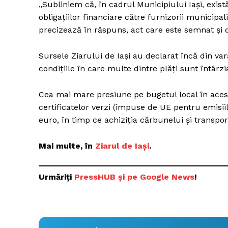
„Subliniem că, în cadrul Municipiului Iaşi, exi
obligaţiilor financiare către furnizorii municipali
precizează în răspuns, act care este semnat şi 
Un pro
Sursele Ziarului de Iași au declarat încă din var
FREEDOM
condiţiile în care multe dintre plăţi sunt întârzi
ROMÂ
Cea mai mare presiune pe bugetul local în acest
certificatelor verzi (impuse de UE pentru emisii
euro, în timp ce achiziţia cărbunelui şi transpo
Mai multe, în
Ziarul de Iași
.
Urmăriți
P
ressHUB și pe Google News
!