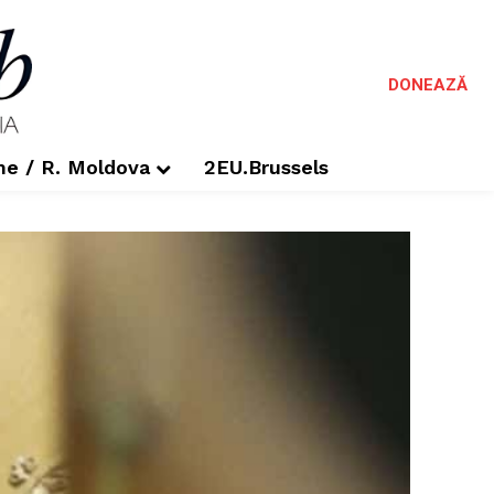
DONEAZĂ
me / R. Moldova
2EU.Brussels