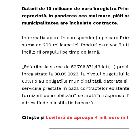
Datorii de 10 milioane de euro înregistra Primă
reprezintă, în ponderea cea mai mare, plăţi n
municipalitatea are încheiate contracte.
Informaţia apare în corespondenţa pe care Primă
suma de 200 milioane lei, fonduri care vor fi ut
încălzirii oraşului pe timp de iarnă.
„Referitor la suma de 52.796.871,43 lei (…) prec
înregistrate la 30.09.2023, la nivelul bugetului
60%) o au obligaţiile municipalităţii, datorate şi
serviciile prestate în baza contractelor existe
furnizorii de imobilizări”, se arată în răspunsul D
adresată de o instituţie bancară.
Citește și
Lovitură de aproape 4 mil. euro în f