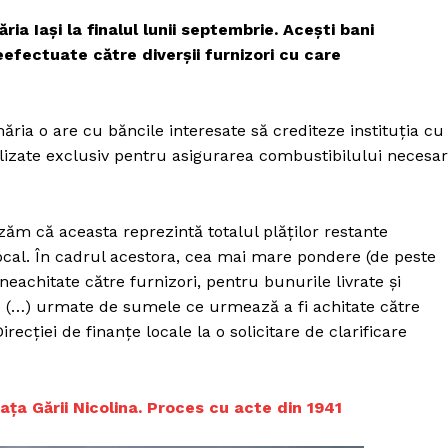
ria Iaşi la finalul lunii septembrie. Aceşti bani
eefectuate către diverşii furnizori cu care
ria o are cu băncile interesate să crediteze instituţia cu
ilizate exclusiv pentru asigurarea combustibilului necesar
izăm că aceasta reprezintă totalul plăţilor restante
 local. În cadrul acestora, cea mai mare pondere (de peste
 neachitate către furnizori, pentru bunurile livrate şi
nte (…) urmate de sumele ce urmează a fi achitate către
irecţiei de finanţe locale la o solicitare de clarificare
aţa Gării Nicolina. Proces cu acte din 1941