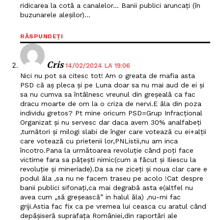
ridicarea la cotă a canalelor… Banii publici aruncați (în
buzunarele aleșilor)…
RĂSPUNDEȚI
Cris
14/02/2024 LA 19:06
Nici nu pot sa citesc tot! Am o greata de mafia asta
PSD că aș pleca și pe Luna doar sa nu mai aud de ei și
sa nu cumva sa întâlnesc vreunul din greșeală ca fac
dracu moarte de om la o criza de nervi.E ăla din poza
individu gretos? Pt mine oricum PSD=Grup Infracțional
Organizat și nu servesc dar daca avem 30% analfabeți
,turnători și milogi slabi de înger care votează cu ei+alții
care votează cu prietenii lor,PNListii,nu am inca
încotro.Pana la următoarea revoluție când poți face
victime fara sa pățești nimic(cum a făcut și Iliescu la
revoluție și mineriade).Da sa ne ziceți și noua clar care e
podul ăla ,sa nu ne facem traseu pe acolo !Cat despre
banii publici sifonați,ca mai degrabă asta e(altfel nu
avea cum „să greșească” in halul ăla) ,nu-mi fac
griji.Astia fac fix ca pe vremea lui ceasca cu aratul când
depășiseră suprafața României,din raportări ale