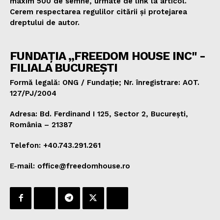
maxim 500 de semne, urmate de link la articol.
Cerem respectarea regulilor citării și protejarea
dreptului de autor.
FUNDAȚIA „FREEDOM HOUSE INC" -
FILIALA BUCUREȘTI
Formă legală: ONG / Fundație; Nr. înregistrare: AOT.
127/PJ/2004
Adresa: Bd. Ferdinand I 125, Sector 2, București,
România – 21387
Telefon: +40.743.291.261
E-mail: office@freedomhouse.ro