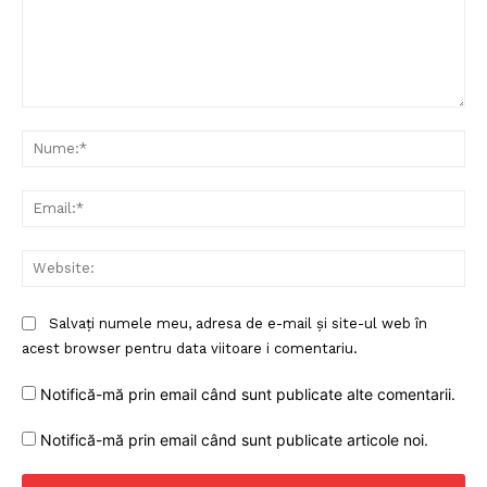
Comentariu:
Nu
Ema
Web
Salvați numele meu, adresa de e-mail și site-ul web în
Un proiect
acest browser pentru data viitoare i comentariu.
FREEDOM HOUSE ROMÂNIA
Notifică-mă prin email când sunt publicate alte comentarii.
Notifică-mă prin email când sunt publicate articole noi.
PRESShub