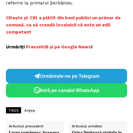
referire la primarul Șerbănoiu.
Citește și: Cât a plătit din bani publici un primar de
comună, ca să creadă localnicii că este un edil
competent
Urmăriți
P
ressHUB și pe Google News
!
Urmărește-ne pe Telegram
Intră pe canalul WhatsApp
TAGS
Argeș
Articolul precedent
Articolul următor
Lucru românesc: Şoseaua
Gripa limitează vizitele în