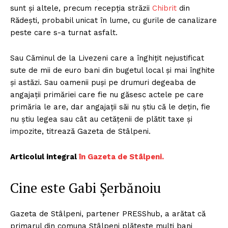
sunt și altele, precum recepția străzii
Chibrit
din
Rădești, probabil unicat în lume, cu gurile de canalizare
peste care s-a turnat asfalt.
Sau Căminul de la Livezeni care a înghițit nejustificat
sute de mii de euro bani din bugetul local și mai înghite
și astăzi. Sau oamenii puși pe drumuri degeaba de
angajații primăriei care fie nu găsesc actele pe care
primăria le are, dar angajații săi nu știu că le dețin, fie
nu știu legea sau cât au cetățenii de plătit taxe și
impozite, titrează Gazeta de Stâlpeni.
Articolul integral
în Gazeta de Stâlpeni.
Cine este Gabi Șerbănoiu
Gazeta de Stâlpeni, partener PRESShub, a arătat că
primarul din comuna Stâlpeni plătește mulți bani