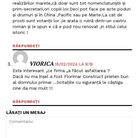
realizărilor marete,că doar sunt tot nomenclaturiștii și
prim-secretarii,ori copiii lor.Deci pot face pe acte poduri
și drumuri și în China ,Pacific sau pe Marte.La cat de
prosti sunt votanții lor ,le arata o ruină dintr-un castru
roman și le spun e că e pod nou renovat ,in stilul celui
istoric !
RĂSPUNDEȚI
VIORICA
15/02/2024 LA 8:19
Este interesant „ce firma „a făcut asfaltarea ?
Dacă nu ma înșel a fost Florimar Construct prieten bun
al domnului primar …licitațiile cu siguranță le câștiga
cine da mai mult !!!
RĂSPUNDEȚI
LĂSAȚI UN MESAJ