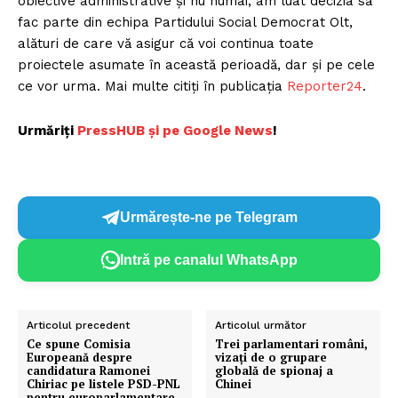
obiective administrative și nu numai, am luat decizia să
fac parte din echipa Partidului Social Democrat Olt,
alături de care vă asigur că voi continua toate
proiectele asumate în această perioadă, dar și pe cele
ce vor urma. Mai multe citiți în publicația
Reporter24
.
Urmăriți
P
ressHUB și pe Google News
!
Urmărește-ne pe Telegram
Intră pe canalul WhatsApp
Articolul precedent
Articolul următor
Ce spune Comisia
Trei parlamentari români,
Europeană despre
vizaţi de o grupare
candidatura Ramonei
globală de spionaj a
Chiriac pe listele PSD-PNL
Chinei
pentru europarlamentare