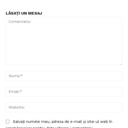
LĂSAȚI UN MESAJ
Comentariu:
Nu
Ema
Web
Salvați numele meu, adresa de e-mail și site-ul web în