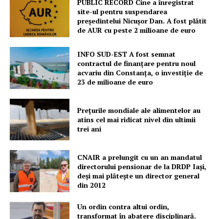
PUBLIC RECORD Cine a înregistrat
site-ul pentru suspendarea
președintelui Nicușor Dan. A fost plătit
PRESShub
de AUR cu peste 2 milioane de euro
Despre noi / Echipa
INFO SUD-EST A fost semnat
Proiecte editoriale
contractul de finanțare pentru noul
acvariu din Constanța, o investiție de
Rețea
23 de milioane de euro
Contact
Prețurile mondiale ale alimentelor au
atins cel mai ridicat nivel din ultimii
trei ani
CNAIR a prelungit cu un an mandatul
directorului pensionar de la DRDP Iași,
deși mai plătește un director general
din 2012
Un ordin contra altui ordin,
transformat în abatere disciplinară.