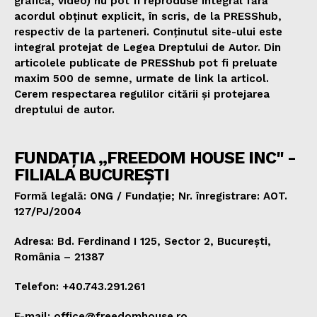
grafică, video) nu pot fi reproduse integral fără
acordul obținut explicit, în scris, de la PRESShub,
respectiv de la parteneri. Conținutul site-ului este
integral protejat de Legea Dreptului de Autor. Din
articolele publicate de PRESShub pot fi preluate
maxim 500 de semne, urmate de link la articol.
Cerem respectarea regulilor citării și protejarea
dreptului de autor.
FUNDAȚIA „FREEDOM HOUSE INC" -
FILIALA BUCUREȘTI
Formă legală: ONG / Fundație; Nr. înregistrare: AOT.
127/PJ/2004
Adresa: Bd. Ferdinand I 125, Sector 2, București,
România – 21387
Telefon: +40.743.291.261
E-mail: office@freedomhouse.ro